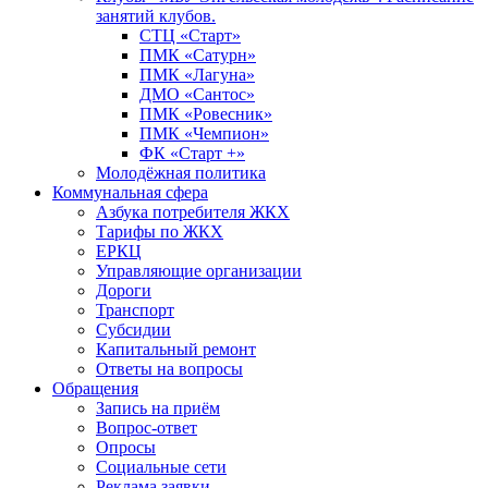
занятий клубов.
СТЦ «Старт»
ПМК «Сатурн»
ПМК «Лагуна»
ДМО «Сантос»
ПМК «Ровесник»
ПМК «Чемпион»
ФК «Старт +»
Молодёжная политика
Коммунальная сфера
Азбука потребителя ЖКХ
Тарифы по ЖКХ
ЕРКЦ
Управляющие организации
Дороги
Транспорт
Субсидии
Капитальный ремонт
Ответы на вопросы
Обращения
Запись на приём
Вопрос-ответ
Опросы
Социальные сети
Реклама заявки