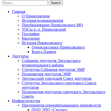
Главная
О Приволжском
История возникновения
Преобразование Приволжского МО
ТОСы р. п. Приволжский
География
Население
История Приволжского
Одноклассники Приволжского
Книга Памяти
Депутаты
Собрание депутатов Энгельсского
муниципального района
Структура Собрания депутатов ЭМР
Полномочия депутатов ЭМР
Энгельсский городской Совет депутатов
Структура Энгельсского городского Совета
депутатов
Полномочия депутатов городского Энгельсского
Совета
Инфраструктура
Предприятия перерабатывающих производств
ООО ЭПО «Сигнал»