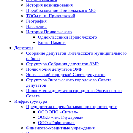
История возникновения
Преобразование Приволжского МО
ТОСы р. п. Приволжский
География
Население
История Приволжского
Одноклассники Приволжского
Книга Памяти
Депутаты
Собрание депутатов Энгельсского муниципального
района
Структура Собрания депутатов ЭМР
Полномочия депутатов ЭМР
Энгельсский городской Совет депутатов
Структура Энгельсского городского Совета
депутатов
Полномочия депутатов городского Энгельсского
Совета
Инфраструктура
Предприятия перерабатывающих производств
ООО ЭПО «Сигнал»
ЭОКБ «им. Глухарева»
ООО «Гофротара»
Финансово-кредитные учреждения