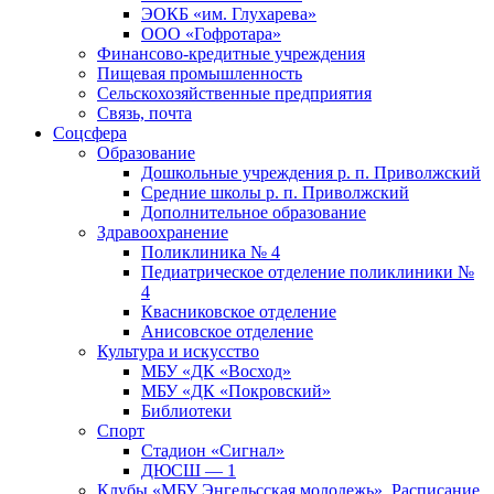
ЭОКБ «им. Глухарева»
ООО «Гофротара»
Финансово-кредитные учреждения
Пищевая промышленность
Сельскохозяйственные предприятия
Связь, почта
Соцсфера
Образование
Дошкольные учреждения р. п. Приволжский
Средние школы р. п. Приволжский
Дополнительное образование
Здравоохранение
Поликлиника № 4
Педиатрическое отделение поликлиники №
4
Квасниковское отделение
Анисовское отделение
Культура и искусство
МБУ «ДК «Восход»
МБУ «ДК «Покровский»
Библиотеки
Спорт
Стадион «Сигнал»
ДЮСШ — 1
Клубы «МБУ Энгельсская молодежь». Расписание