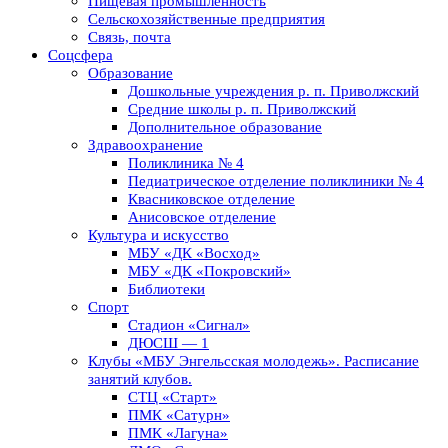
Пищевая промышленность
Сельскохозяйственные предприятия
Связь, почта
Соцсфера
Образование
Дошкольные учреждения р. п. Приволжский
Средние школы р. п. Приволжский
Дополнительное образование
Здравоохранение
Поликлиника № 4
Педиатрическое отделение поликлиники № 4
Квасниковское отделение
Анисовское отделение
Культура и искусство
МБУ «ДК «Восход»
МБУ «ДК «Покровский»
Библиотеки
Спорт
Стадион «Сигнал»
ДЮСШ — 1
Клубы «МБУ Энгельсская молодежь». Расписание
занятий клубов.
СТЦ «Старт»
ПМК «Сатурн»
ПМК «Лагуна»