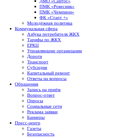
ДМО «Сантос»
ПМК «Ровесник»
ПМК «Чемпион»
ФК «Старт +»
Молодёжная политика
Коммунальная сфера
Азбука потребителя ЖКХ
Тарифы по ЖКХ
ЕРКЦ
Управляющие организации
Дороги
Транспорт
Субсидии
Капитальный ремонт
Ответы на вопросы
Обращения
Запись на приём
Вопрос-ответ
Опросы
Социальные сети
Реклама заявки
Баннеры
Пресс-центр
Газеты
Безопасность