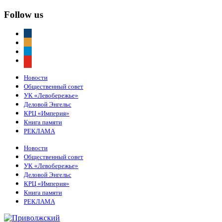
Follow us
vkontakte
odnoklassniki
telegram
youtube
Новости
Общественный совет
УК «Левобережье»
Деловой Энгельс
КРЦ «Империя»
Книга памяти
РЕКЛАМА
Новости
Общественный совет
УК «Левобережье»
Деловой Энгельс
КРЦ «Империя»
Книга памяти
РЕКЛАМА