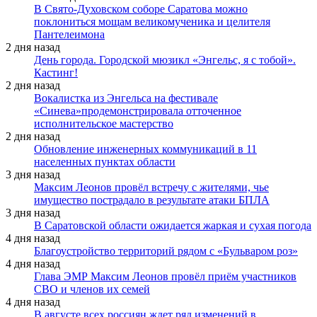
В Свято-Духовском соборе Саратова можно
поклониться мощам великомученика и целителя
Пантелеимона
2 дня назад
День города. Городской мюзикл «Энгельс, я с тобой».
Кастинг!
2 дня назад
Вокалистка из Энгельса на фестивале
«Синева»продемонстрировала отточенное
исполнительское мастерство
2 дня назад
Обновление инженерных коммуникаций в 11
населенных пунктах области
3 дня назад
Максим Леонов провёл встречу с жителями, чье
имущество пострадало в результате атаки БПЛА
3 дня назад
В Саратовской области ожидается жаркая и сухая погода
4 дня назад
Благоустройство территорий рядом с «Бульваром роз»
4 дня назад
Глава ЭМР Максим Леонов провёл приём участников
СВО и членов их семей
4 дня назад
В августе всех россиян ждет ряд изменений в