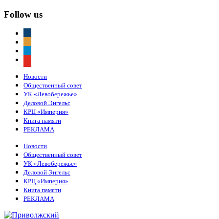
Follow us
vkontakte
odnoklassniki
telegram
youtube
Новости
Общественный совет
УК «Левобережье»
Деловой Энгельс
КРЦ «Империя»
Книга памяти
РЕКЛАМА
Новости
Общественный совет
УК «Левобережье»
Деловой Энгельс
КРЦ «Империя»
Книга памяти
РЕКЛАМА