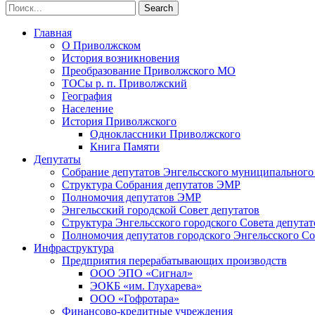
Главная
О Приволжском
История возникновения
Преобразование Приволжского МО
ТОСы р. п. Приволжский
География
Население
История Приволжского
Одноклассники Приволжского
Книга Памяти
Депутаты
Собрание депутатов Энгельсского муниципального
Структура Собрания депутатов ЭМР
Полномочия депутатов ЭМР
Энгельсский городской Совет депутатов
Структура Энгельсского городского Совета депутат
Полномочия депутатов городского Энгельсского Со
Инфраструктура
Предприятия перерабатывающих производств
ООО ЭПО «Сигнал»
ЭОКБ «им. Глухарева»
ООО «Гофротара»
Финансово-кредитные учреждения