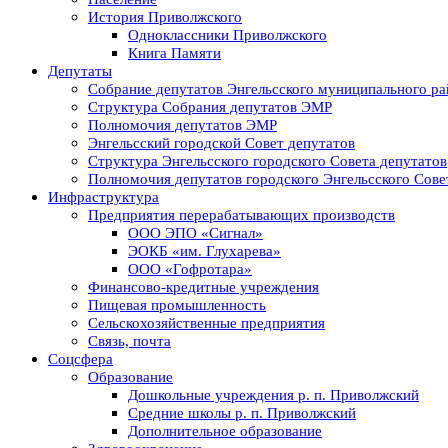
История Приволжского
Одноклассники Приволжского
Книга Памяти
Депутаты
Собрание депутатов Энгельсского муниципального ра
Структура Собрания депутатов ЭМР
Полномочия депутатов ЭМР
Энгельсский городской Совет депутатов
Структура Энгельсского городского Совета депутатов
Полномочия депутатов городского Энгельсского Сове
Инфраструктура
Предприятия перерабатывающих производств
ООО ЭПО «Сигнал»
ЭОКБ «им. Глухарева»
ООО «Гофротара»
Финансово-кредитные учреждения
Пищевая промышленность
Сельскохозяйственные предприятия
Связь, почта
Соцсфера
Образование
Дошкольные учреждения р. п. Приволжский
Средние школы р. п. Приволжский
Дополнительное образование