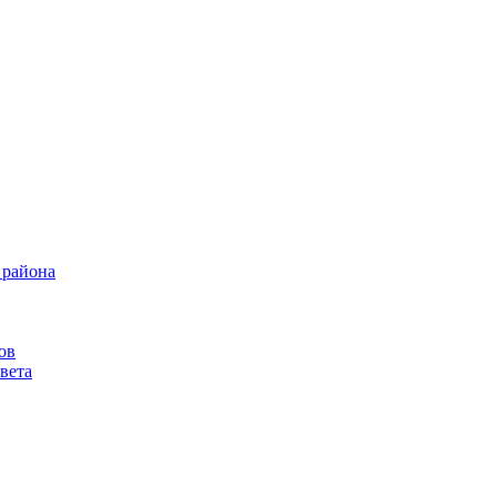
 района
ов
вета