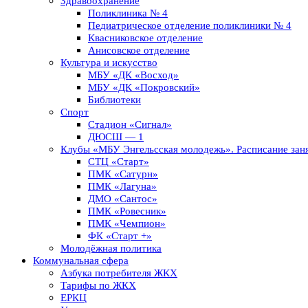
Здравоохранение
Поликлиника № 4
Педиатрическое отделение поликлиники № 4
Квасниковское отделение
Анисовское отделение
Культура и искусство
МБУ «ДК «Восход»
МБУ «ДК «Покровский»
Библиотеки
Спорт
Стадион «Сигнал»
ДЮСШ — 1
Клубы «МБУ Энгельсская молодежь». Расписание заня
СТЦ «Старт»
ПМК «Сатурн»
ПМК «Лагуна»
ДМО «Сантос»
ПМК «Ровесник»
ПМК «Чемпион»
ФК «Старт +»
Молодёжная политика
Коммунальная сфера
Азбука потребителя ЖКХ
Тарифы по ЖКХ
ЕРКЦ