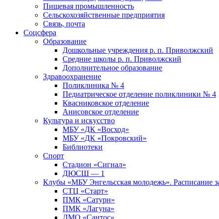
Пищевая промышленность
Сельскохозяйственные предприятия
Связь, почта
Соцсфера
Образование
Дошкольные учреждения р. п. Приволжский
Средние школы р. п. Приволжский
Дополнительное образование
Здравоохранение
Поликлиника № 4
Педиатрическое отделение поликлиники № 4
Квасниковское отделение
Анисовское отделение
Культура и искусство
МБУ «ДК «Восход»
МБУ «ДК «Покровский»
Библиотеки
Спорт
Стадион «Сигнал»
ДЮСШ — 1
Клубы «МБУ Энгельсская молодежь». Расписание з
СТЦ «Старт»
ПМК «Сатурн»
ПМК «Лагуна»
ДМО «Сантос»