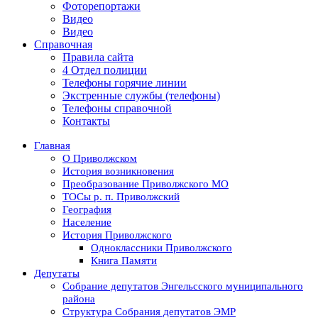
Фоторепортажи
Видео
Видео
Справочная
Правила сайта
4 Отдел полиции
Телефоны горячие линии
Экстренные службы (телефоны)
Телефоны справочной
Контакты
Главная
О Приволжском
История возникновения
Преобразование Приволжского МО
ТОСы р. п. Приволжский
География
Население
История Приволжского
Одноклассники Приволжского
Книга Памяти
Депутаты
Собрание депутатов Энгельсского муниципального
района
Структура Собрания депутатов ЭМР