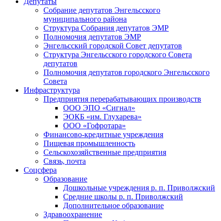
Депутаты
Собрание депутатов Энгельсского
муниципального района
Структура Собрания депутатов ЭМР
Полномочия депутатов ЭМР
Энгельсский городской Совет депутатов
Структура Энгельсского городского Совета
депутатов
Полномочия депутатов городского Энгельсского
Совета
Инфраструктура
Предприятия перерабатывающих производств
ООО ЭПО «Сигнал»
ЭОКБ «им. Глухарева»
ООО «Гофротара»
Финансово-кредитные учреждения
Пищевая промышленность
Сельскохозяйственные предприятия
Связь, почта
Соцсфера
Образование
Дошкольные учреждения р. п. Приволжский
Средние школы р. п. Приволжский
Дополнительное образование
Здравоохранение