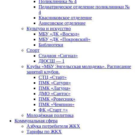
Поликлиника № 4
Педиатрическое отделение поликлиники №
4
Квасниковское отделение
Анисовское отделение
Культура и искусство
МБУ «ДК «Восход»
МБУ «ДК «Покровский»
Библиотеки
Спорт
Стадион «Сигнал»
ДЮСШ — 1
Клубы «МБУ Энгельсская молодежь». Расписание
занятий клубов.
СТЦ «Старт»
ПМК «Сатурн»
ПМК «Лагуна»
ДМО «Сантос»
ПМК «Ровесник»
ПМК «Чемпион»
ФК «Старт +»
Молодёжная политика
Коммунальная сфера
Азбука потребителя ЖКХ
Тарифы по ЖКХ