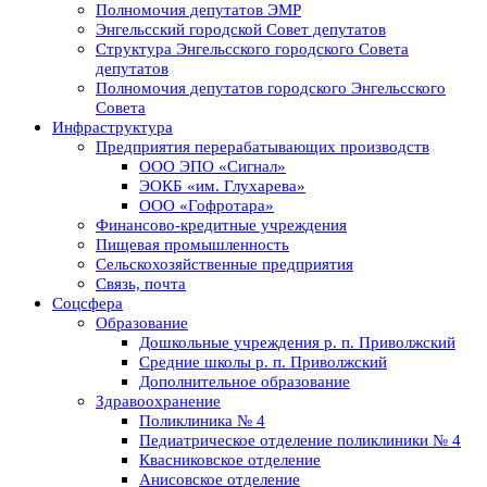
Полномочия депутатов ЭМР
Энгельсский городской Совет депутатов
Структура Энгельсского городского Совета
депутатов
Полномочия депутатов городского Энгельсского
Совета
Инфраструктура
Предприятия перерабатывающих производств
ООО ЭПО «Сигнал»
ЭОКБ «им. Глухарева»
ООО «Гофротара»
Финансово-кредитные учреждения
Пищевая промышленность
Сельскохозяйственные предприятия
Связь, почта
Соцсфера
Образование
Дошкольные учреждения р. п. Приволжский
Средние школы р. п. Приволжский
Дополнительное образование
Здравоохранение
Поликлиника № 4
Педиатрическое отделение поликлиники № 4
Квасниковское отделение
Анисовское отделение