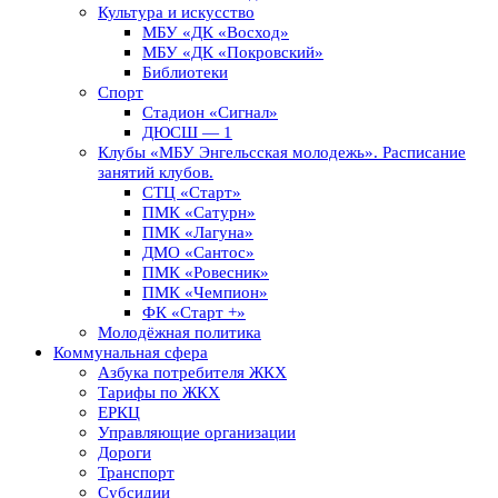
Культура и искусство
МБУ «ДК «Восход»
МБУ «ДК «Покровский»
Библиотеки
Спорт
Стадион «Сигнал»
ДЮСШ — 1
Клубы «МБУ Энгельсская молодежь». Расписание
занятий клубов.
СТЦ «Старт»
ПМК «Сатурн»
ПМК «Лагуна»
ДМО «Сантос»
ПМК «Ровесник»
ПМК «Чемпион»
ФК «Старт +»
Молодёжная политика
Коммунальная сфера
Азбука потребителя ЖКХ
Тарифы по ЖКХ
ЕРКЦ
Управляющие организации
Дороги
Транспорт
Субсидии