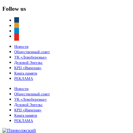
Follow us
vkontakte
odnoklassniki
telegram
youtube
Новости
Общественный совет
УК «Левобережье»
Деловой Энгельс
КРЦ «Империя»
Книга памяти
РЕКЛАМА
Новости
Общественный совет
УК «Левобережье»
Деловой Энгельс
КРЦ «Империя»
Книга памяти
РЕКЛАМА