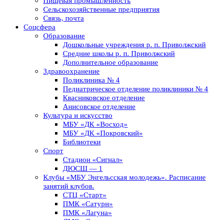
Пищевая промышленность
Сельскохозяйственные предприятия
Связь, почта
Соцсфера
Образование
Дошкольные учреждения р. п. Приволжский
Средние школы р. п. Приволжский
Дополнительное образование
Здравоохранение
Поликлиника № 4
Педиатрическое отделение поликлиники № 4
Квасниковское отделение
Анисовское отделение
Культура и искусство
МБУ «ДК «Восход»
МБУ «ДК «Покровский»
Библиотеки
Спорт
Стадион «Сигнал»
ДЮСШ — 1
Клубы «МБУ Энгельсская молодежь». Расписание
занятий клубов.
СТЦ «Старт»
ПМК «Сатурн»
ПМК «Лагуна»