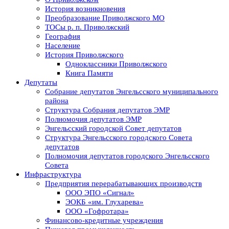
История возникновения
Преобразование Приволжского МО
ТОСы р. п. Приволжский
География
Население
История Приволжского
Одноклассники Приволжского
Книга Памяти
Депутаты
Собрание депутатов Энгельсского муниципального
района
Структура Собрания депутатов ЭМР
Полномочия депутатов ЭМР
Энгельсский городской Совет депутатов
Структура Энгельсского городского Совета
депутатов
Полномочия депутатов городского Энгельсского
Совета
Инфраструктура
Предприятия перерабатывающих производств
ООО ЭПО «Сигнал»
ЭОКБ «им. Глухарева»
ООО «Гофротара»
Финансово-кредитные учреждения