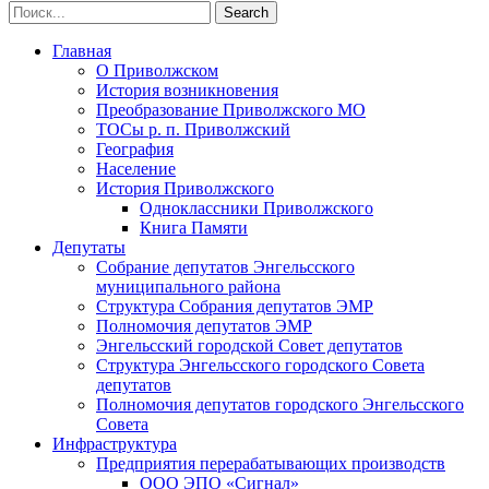
Главная
О Приволжском
История возникновения
Преобразование Приволжского МО
ТОСы р. п. Приволжский
География
Население
История Приволжского
Одноклассники Приволжского
Книга Памяти
Депутаты
Собрание депутатов Энгельсского
муниципального района
Структура Собрания депутатов ЭМР
Полномочия депутатов ЭМР
Энгельсский городской Совет депутатов
Структура Энгельсского городского Совета
депутатов
Полномочия депутатов городского Энгельсского
Совета
Инфраструктура
Предприятия перерабатывающих производств
ООО ЭПО «Сигнал»