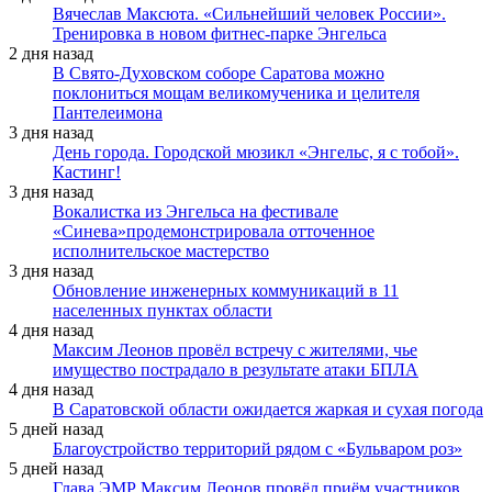
Вячеслав Максюта. «Сильнейший человек России».
Тренировка в новом фитнес-парке Энгельса
2 дня назад
В Свято-Духовском соборе Саратова можно
поклониться мощам великомученика и целителя
Пантелеимона
3 дня назад
День города. Городской мюзикл «Энгельс, я с тобой».
Кастинг!
3 дня назад
Вокалистка из Энгельса на фестивале
«Синева»продемонстрировала отточенное
исполнительское мастерство
3 дня назад
Обновление инженерных коммуникаций в 11
населенных пунктах области
4 дня назад
Максим Леонов провёл встречу с жителями, чье
имущество пострадало в результате атаки БПЛА
4 дня назад
В Саратовской области ожидается жаркая и сухая погода
5 дней назад
Благоустройство территорий рядом с «Бульваром роз»
5 дней назад
Глава ЭМР Максим Леонов провёл приём участников