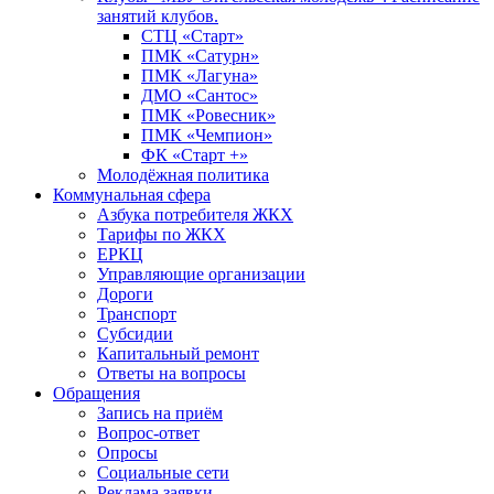
занятий клубов.
СТЦ «Старт»
ПМК «Сатурн»
ПМК «Лагуна»
ДМО «Сантос»
ПМК «Ровесник»
ПМК «Чемпион»
ФК «Старт +»
Молодёжная политика
Коммунальная сфера
Азбука потребителя ЖКХ
Тарифы по ЖКХ
ЕРКЦ
Управляющие организации
Дороги
Транспорт
Субсидии
Капитальный ремонт
Ответы на вопросы
Обращения
Запись на приём
Вопрос-ответ
Опросы
Социальные сети
Реклама заявки