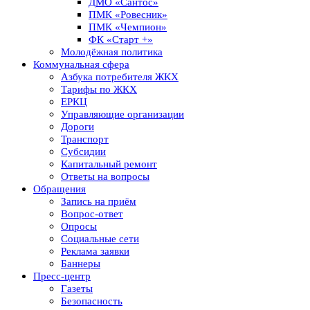
ДМО «Сантос»
ПМК «Ровесник»
ПМК «Чемпион»
ФК «Старт +»
Молодёжная политика
Коммунальная сфера
Азбука потребителя ЖКХ
Тарифы по ЖКХ
ЕРКЦ
Управляющие организации
Дороги
Транспорт
Субсидии
Капитальный ремонт
Ответы на вопросы
Обращения
Запись на приём
Вопрос-ответ
Опросы
Социальные сети
Реклама заявки
Баннеры
Пресс-центр
Газеты
Безопасность