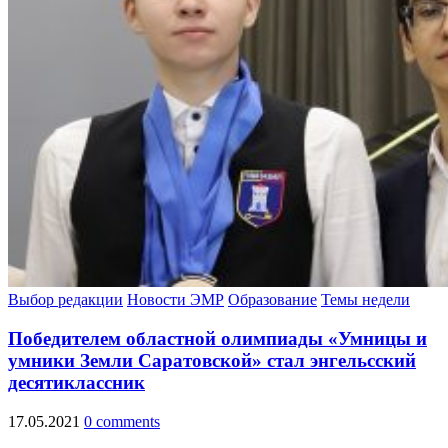
Выбор редакции
Новости ЭМР
Образование
Темы недели
Победителем областной олимпиады «Умницы и
умники Земли Саратовской» стал энгельсский
десятиклассник
17.05.2021
0 comments