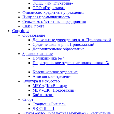
ЭОКБ «им. Глухарева»
ООО «Гофротара»
Финансово-кредитные учреждения
Пищевая промышленность
Сельскохозяйственные предприятия
Связь, почта
Соцсфера
Образование
Дошкольные учреждения р. п. Приволжский
Средние школы р. п. Приволжский
Дополнительное образование
Здравоохранение
Поликлиника № 4
Педиатрическое отделение поликлиники №
4
Квасниковское отделение
Анисовское отделение
Культура и искусство
МБУ «ДК «Восход»
МБУ «ДК «Покровский»
Библиотеки
Спорт
Стадион «Сигнал»
ДЮСШ — 1
Клубы «МБУ Энгельсская молодежь». Расписание