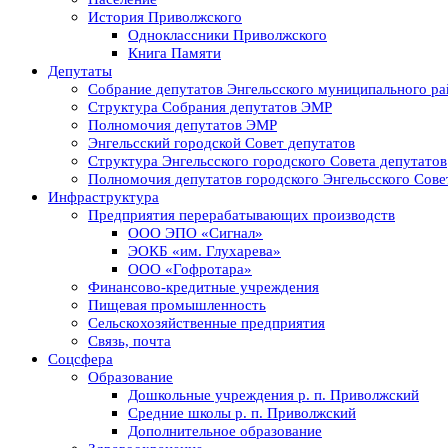
История Приволжского
Одноклассники Приволжского
Книга Памяти
Депутаты
Собрание депутатов Энгельсского муниципального ра
Структура Собрания депутатов ЭМР
Полномочия депутатов ЭМР
Энгельсский городской Совет депутатов
Структура Энгельсского городского Совета депутатов
Полномочия депутатов городского Энгельсского Сове
Инфраструктура
Предприятия перерабатывающих производств
ООО ЭПО «Сигнал»
ЭОКБ «им. Глухарева»
ООО «Гофротара»
Финансово-кредитные учреждения
Пищевая промышленность
Сельскохозяйственные предприятия
Связь, почта
Соцсфера
Образование
Дошкольные учреждения р. п. Приволжский
Средние школы р. п. Приволжский
Дополнительное образование