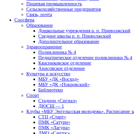
Пищевая промышленность
Сельскохозяйственные предприятия
Связь, почта
Соцсфера
Образование
Дошкольные учреждения р. п. Приволжский
Средние школы р. п. Приволжский
Дополнительное образование
Здравоохранение
Поликлиника № 4
Педиатрическое отделение поликлиники № 4
Квасниковское отделение
Анисовское отделение
Культура и искусство
МБУ «ДК «Восход»
МБУ «ДК «Покровский»
Библиотеки
Спорт
Стадион «Сигнал»
ДЮСШ — 1
Клубы «МБУ Энгельсская молодежь». Расписание з
СТЦ «Старт»
ПМК «Сатурн»
ПМК «Лагуна»
ДМО «Сантос»