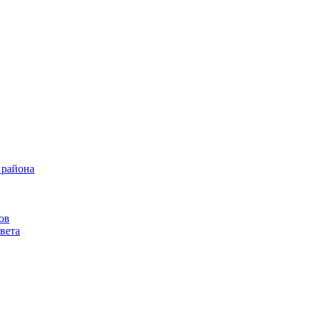
 района
ов
вета