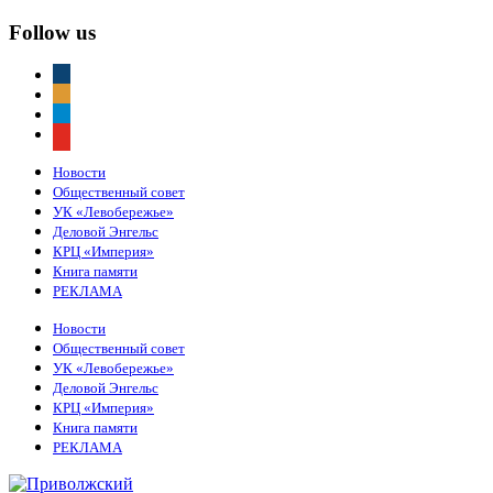
Follow us
vkontakte
odnoklassniki
telegram
youtube
Новости
Общественный совет
УК «Левобережье»
Деловой Энгельс
КРЦ «Империя»
Книга памяти
РЕКЛАМА
Новости
Общественный совет
УК «Левобережье»
Деловой Энгельс
КРЦ «Империя»
Книга памяти
РЕКЛАМА