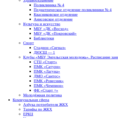
Здравоохранение
Поликлиника № 4
Педиатрическое отделение поликлиники № 4
Квасниковское отделение
Анисовское отделение
Культура и искусство
МБУ «ДК «Восход»
МБУ «ДК «Покровский»
Библиотеки
Спорт
Стадион «Сигнал»
ДЮСШ — 1
Клубы «МБУ Энгельсская молодежь». Расписание заня
СТЦ «Старт»
ПМК «Сатурн»
ПМК «Лагуна»
ДМО «Сантос»
ПМК «Ровесник»
ПМК «Чемпион»
ФК «Старт +»
Молодёжная политика
Коммунальная сфера
Азбука потребителя ЖКХ
Тарифы по ЖКХ
ЕРКЦ