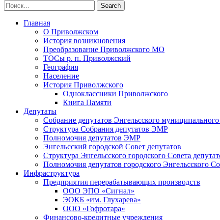
Главная
О Приволжском
История возникновения
Преобразование Приволжского МО
ТОСы р. п. Приволжский
География
Население
История Приволжского
Одноклассники Приволжского
Книга Памяти
Депутаты
Собрание депутатов Энгельсского муниципального
Структура Собрания депутатов ЭМР
Полномочия депутатов ЭМР
Энгельсский городской Совет депутатов
Структура Энгельсского городского Совета депутат
Полномочия депутатов городского Энгельсского Со
Инфраструктура
Предприятия перерабатывающих производств
ООО ЭПО «Сигнал»
ЭОКБ «им. Глухарева»
ООО «Гофротара»
Финансово-кредитные учреждения