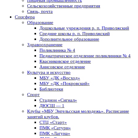
Пищевая промышленность
Сельскохозяйственные предприятия
Связь, почта
Соцсфера
Образование
Дошкольные учреждения р. п. Приволжский
Средние школы р. п. Приволжский
Дополнительное образование
Здравоохранение
Поликлиника № 4
Педиатрическое отделение поликлиники № 4
Квасниковское отделение
Анисовское отделение
Культура и искусство
МБУ «ДК «Восход»
МБУ «ДК «Покровский»
Библиотеки
Спорт
Стадион «Сигнал»
ДЮСШ — 1
Клубы «МБУ Энгельсская молодежь». Расписание
занятий клубов.
СТЦ «Старт»
ПМК «Сатурн»
ПМК «Лагуна»