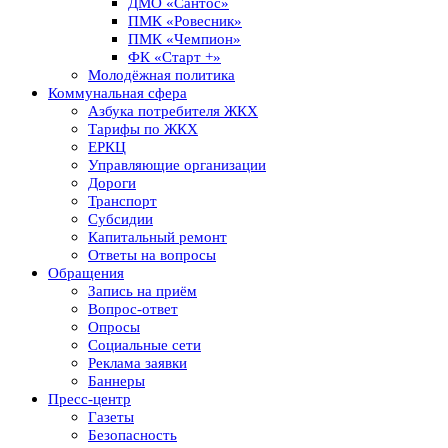
ДМО «Сантос»
ПМК «Ровесник»
ПМК «Чемпион»
ФК «Старт +»
Молодёжная политика
Коммунальная сфера
Азбука потребителя ЖКХ
Тарифы по ЖКХ
ЕРКЦ
Управляющие организации
Дороги
Транспорт
Субсидии
Капитальный ремонт
Ответы на вопросы
Обращения
Запись на приём
Вопрос-ответ
Опросы
Социальные сети
Реклама заявки
Баннеры
Пресс-центр
Газеты
Безопасность