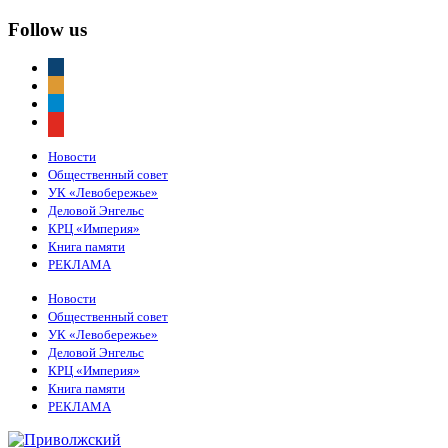
Follow us
vkontakte
odnoklassniki
telegram
youtube
Новости
Общественный совет
УК «Левобережье»
Деловой Энгельс
КРЦ «Империя»
Книга памяти
РЕКЛАМА
Новости
Общественный совет
УК «Левобережье»
Деловой Энгельс
КРЦ «Империя»
Книга памяти
РЕКЛАМА