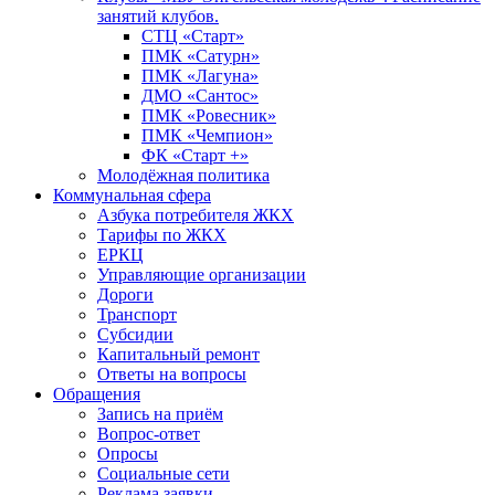
занятий клубов.
СТЦ «Старт»
ПМК «Сатурн»
ПМК «Лагуна»
ДМО «Сантос»
ПМК «Ровесник»
ПМК «Чемпион»
ФК «Старт +»
Молодёжная политика
Коммунальная сфера
Азбука потребителя ЖКХ
Тарифы по ЖКХ
ЕРКЦ
Управляющие организации
Дороги
Транспорт
Субсидии
Капитальный ремонт
Ответы на вопросы
Обращения
Запись на приём
Вопрос-ответ
Опросы
Социальные сети
Реклама заявки