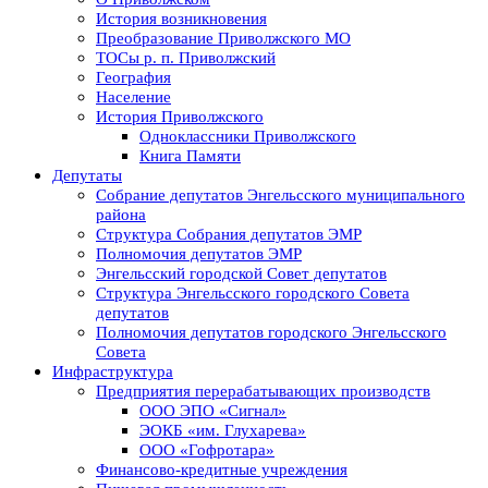
История возникновения
Преобразование Приволжского МО
ТОСы р. п. Приволжский
География
Население
История Приволжского
Одноклассники Приволжского
Книга Памяти
Депутаты
Собрание депутатов Энгельсского муниципального
района
Структура Собрания депутатов ЭМР
Полномочия депутатов ЭМР
Энгельсский городской Совет депутатов
Структура Энгельсского городского Совета
депутатов
Полномочия депутатов городского Энгельсского
Совета
Инфраструктура
Предприятия перерабатывающих производств
ООО ЭПО «Сигнал»
ЭОКБ «им. Глухарева»
ООО «Гофротара»
Финансово-кредитные учреждения