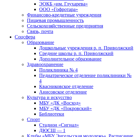
ЭОКБ «им. Глухарева»
ООО «Гофротара»
Финансово-кредитные учреждения
Пищевая промышленность
Сельскохозяйственные предприятия
Связь, почта
Соцсфера
Образование
Дошкольные учреждения р. п. Приволжский
Средние школы р. п. Приволжский
Дополнительное образование
Здравоохранение
Поликлиника № 4
Педиатрическое отделение поликлиники №
4
Квасниковское отделение
Анисовское отделение
Культура и искусство
МБУ «ДК «Восход»
МБУ «ДК «Покровский»
Библиотеки
Спорт
Стадион «Сигнал»
ДЮСШ — 1
Клубы «МБУ Энгельсская молодежь». Расписание