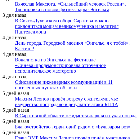
Вячеслав Максюта. «Сильнейший человек России».
Тренировка в новом фитнес-парке Энгельса
3 дня назад
В Свято-Духовском соборе Саратова можно
поклониться мощам великомученика и целителя
Пантелеимона
4 дня назад
День города. Городской мюзикл «Энгельс, я с тобой».
Кастинг!
4 дня назад
Вокалистка из Энгельса на фестивале
«Синева»продемонстрировала отточенное
исполнительское мастерство
4 дня назад
Обновление инженерных коммуникаций в 11
населенных пунктах области
5 дней назад
Максим Леонов провёл встречу с жителями, чье
имущество пострадало в результате атаки БПЛА
5 дней назад
В Саратовской области ожидается жаркая и сухая погода
6 дней назад
Благоустройство территорий рядом с «Бульваром роз»
6 дней назад
Глава ЭМР Максим Леонов провёл приём участников