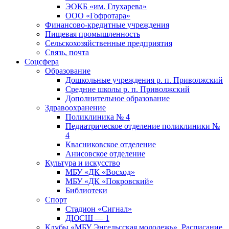
ЭОКБ «им. Глухарева»
ООО «Гофротара»
Финансово-кредитные учреждения
Пищевая промышленность
Сельскохозяйственные предприятия
Связь, почта
Соцсфера
Образование
Дошкольные учреждения р. п. Приволжский
Средние школы р. п. Приволжский
Дополнительное образование
Здравоохранение
Поликлиника № 4
Педиатрическое отделение поликлиники №
4
Квасниковское отделение
Анисовское отделение
Культура и искусство
МБУ «ДК «Восход»
МБУ «ДК «Покровский»
Библиотеки
Спорт
Стадион «Сигнал»
ДЮСШ — 1
Клубы «МБУ Энгельсская молодежь». Расписание