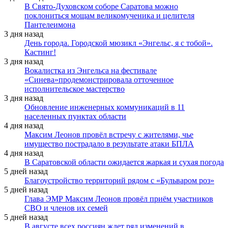
В Свято-Духовском соборе Саратова можно
поклониться мощам великомученика и целителя
Пантелеимона
3 дня назад
День города. Городской мюзикл «Энгельс, я с тобой».
Кастинг!
3 дня назад
Вокалистка из Энгельса на фестивале
«Синева»продемонстрировала отточенное
исполнительское мастерство
3 дня назад
Обновление инженерных коммуникаций в 11
населенных пунктах области
4 дня назад
Максим Леонов провёл встречу с жителями, чье
имущество пострадало в результате атаки БПЛА
4 дня назад
В Саратовской области ожидается жаркая и сухая погода
5 дней назад
Благоустройство территорий рядом с «Бульваром роз»
5 дней назад
Глава ЭМР Максим Леонов провёл приём участников
СВО и членов их семей
5 дней назад
В августе всех россиян ждет ряд изменений в