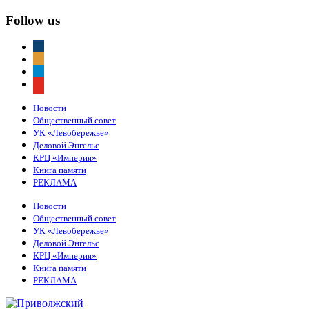
Follow us
vkontakte
odnoklassniki
telegram
youtube
Новости
Общественный совет
УК «Левобережье»
Деловой Энгельс
КРЦ «Империя»
Книга памяти
РЕКЛАМА
Новости
Общественный совет
УК «Левобережье»
Деловой Энгельс
КРЦ «Империя»
Книга памяти
РЕКЛАМА