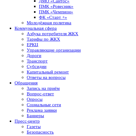
ДМО «Сантос»
ПМК «Ровесник»
ПМК «Чемпион»
ФК «Старт +»
Молодёжная политика
Коммунальная сфера
Азбука потребителя ЖКХ
Тарифы по ЖКХ
ЕРКЦ
Управляющие организации
Дороги
Транспорт
Субсидии
Капитальный ремонт
Ответы на вопросы
Обращения
Запись на приём
Вопрос-ответ
Опросы
Социальные сети
Реклама заявки
Баннеры
Пресс-центр
Газеты
Безопасность