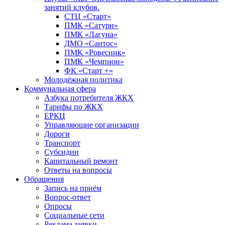
занятий клубов.
СТЦ «Старт»
ПМК «Сатурн»
ПМК «Лагуна»
ДМО «Сантос»
ПМК «Ровесник»
ПМК «Чемпион»
ФК «Старт +»
Молодёжная политика
Коммунальная сфера
Азбука потребителя ЖКХ
Тарифы по ЖКХ
ЕРКЦ
Управляющие организации
Дороги
Транспорт
Субсидии
Капитальный ремонт
Ответы на вопросы
Обращения
Запись на приём
Вопрос-ответ
Опросы
Социальные сети
Реклама заявки