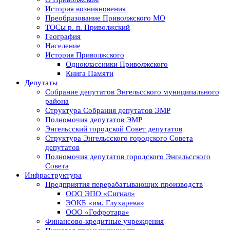
История возникновения
Преобразование Приволжского МО
ТОСы р. п. Приволжский
География
Население
История Приволжского
Одноклассники Приволжского
Книга Памяти
Депутаты
Собрание депутатов Энгельсского муниципального
района
Структура Собрания депутатов ЭМР
Полномочия депутатов ЭМР
Энгельсский городской Совет депутатов
Структура Энгельсского городского Совета
депутатов
Полномочия депутатов городского Энгельсского
Совета
Инфраструктура
Предприятия перерабатывающих производств
ООО ЭПО «Сигнал»
ЭОКБ «им. Глухарева»
ООО «Гофротара»
Финансово-кредитные учреждения