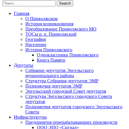
Главная
О Приволжском
История возникновения
Преобразование Приволжского МО
ТОСы р. п. Приволжский
География
Население
История Приволжского
Одноклассники Приволжского
Книга Памяти
Депутаты
Собрание депутатов Энгельсского
муниципального района
Структура Собрания депутатов ЭМР
Полномочия депутатов ЭМР
Энгельсский городской Совет депутатов
Структура Энгельсского городского Совета
депутатов
Полномочия депутатов городского Энгельсского
Совета
Инфраструктура
Предприятия перерабатывающих производств
ООО ЭПО «Сигнал»