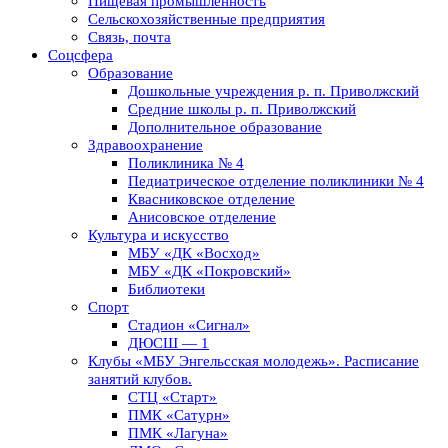
Пищевая промышленность
Сельскохозяйственные предприятия
Связь, почта
Соцсфера
Образование
Дошкольные учреждения р. п. Приволжский
Средние школы р. п. Приволжский
Дополнительное образование
Здравоохранение
Поликлиника № 4
Педиатрическое отделение поликлиники № 4
Квасниковское отделение
Анисовское отделение
Культура и искусство
МБУ «ДК «Восход»
МБУ «ДК «Покровский»
Библиотеки
Спорт
Стадион «Сигнал»
ДЮСШ — 1
Клубы «МБУ Энгельсская молодежь». Расписание
занятий клубов.
СТЦ «Старт»
ПМК «Сатурн»
ПМК «Лагуна»