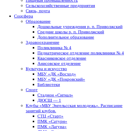
Пищевая промышленность
Сельскохозяйственные предприятия
Связь, почта
Соцсфера
Образование
Дошкольные учреждения р. п. Приволжский
Средние школы р. п. Приволжский
Дополнительное образование
Здравоохранение
Поликлиника № 4
Педиатрическое отделение поликлиники № 4
Квасниковское отделение
Анисовское отделение
Культура и искусство
МБУ «ДК «Восход»
МБУ «ДК «Покровский»
Библиотеки
Спорт
Стадион «Сигнал»
ДЮСШ — 1
Клубы «МБУ Энгельсская молодежь». Расписание
занятий клубов.
СТЦ «Старт»
ПМК «Сатурн»
ПМК «Лагуна»