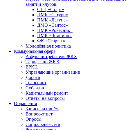
занятий клубов.
СТЦ «Старт»
ПМК «Сатурн»
ПМК «Лагуна»
ДМО «Сантос»
ПМК «Ровесник»
ПМК «Чемпион»
ФК «Старт +»
Молодёжная политика
Коммунальная сфера
Азбука потребителя ЖКХ
Тарифы по ЖКХ
ЕРКЦ
Управляющие организации
Дороги
Транспорт
Субсидии
Капитальный ремонт
Ответы на вопросы
Обращения
Запись на приём
Вопрос-ответ
Опросы
Социальные сети
Реклама заявки