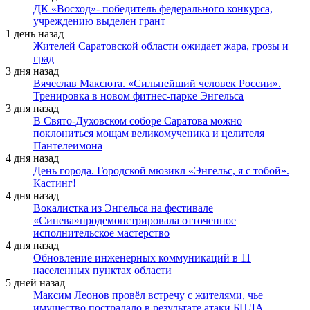
ДК «Восход»- победитель федерального конкурса,
учреждению выделен грант
1 день назад
Жителей Саратовской области ожидает жара, грозы и
град
3 дня назад
Вячеслав Максюта. «Сильнейший человек России».
Тренировка в новом фитнес-парке Энгельса
3 дня назад
В Свято-Духовском соборе Саратова можно
поклониться мощам великомученика и целителя
Пантелеимона
4 дня назад
День города. Городской мюзикл «Энгельс, я с тобой».
Кастинг!
4 дня назад
Вокалистка из Энгельса на фестивале
«Синева»продемонстрировала отточенное
исполнительское мастерство
4 дня назад
Обновление инженерных коммуникаций в 11
населенных пунктах области
5 дней назад
Максим Леонов провёл встречу с жителями, чье
имущество пострадало в результате атаки БПЛА