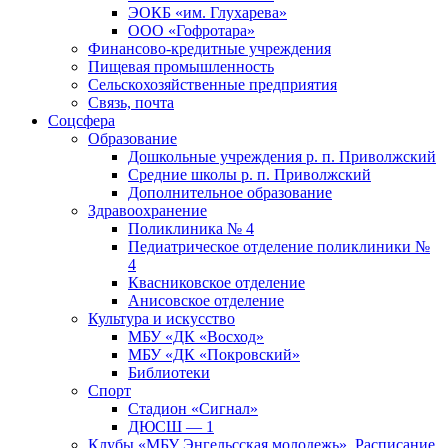
ЭОКБ «им. Глухарева»
ООО «Гофротара»
Финансово-кредитные учреждения
Пищевая промышленность
Сельскохозяйственные предприятия
Связь, почта
Соцсфера
Образование
Дошкольные учреждения р. п. Приволжский
Средние школы р. п. Приволжский
Дополнительное образование
Здравоохранение
Поликлиника № 4
Педиатрическое отделение поликлиники №
4
Квасниковское отделение
Анисовское отделение
Культура и искусство
МБУ «ДК «Восход»
МБУ «ДК «Покровский»
Библиотеки
Спорт
Стадион «Сигнал»
ДЮСШ — 1
Клубы «МБУ Энгельсская молодежь». Расписание