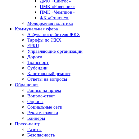
ДМО «Сантос»
ПМК «Ровесник»
ПМК «Чемпион»
ФК «Старт +»
Молодёжная политика
Коммунальная сфера
Азбука потребителя ЖКХ
Тарифы по ЖКХ
ЕРКЦ
Управляющие организации
Дороги
Транспорт
Субсидии
Капитальный ремонт
Ответы на вопросы
Обращения
Запись на приём
Вопрос-ответ
Опросы
Социальные сети
Реклама заявки
Баннеры
Пресс-центр
Газеты
Безопасность