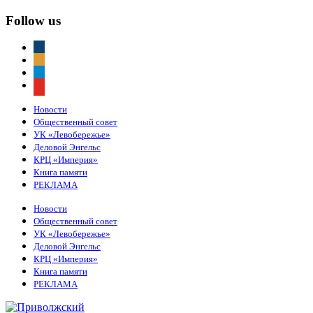
Follow us
vkontakte
odnoklassniki
telegram
youtube
Новости
Общественный совет
УК «Левобережье»
Деловой Энгельс
КРЦ «Империя»
Книга памяти
РЕКЛАМА
Новости
Общественный совет
УК «Левобережье»
Деловой Энгельс
КРЦ «Империя»
Книга памяти
РЕКЛАМА