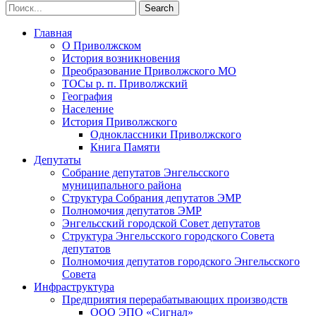
Главная
О Приволжском
История возникновения
Преобразование Приволжского МО
ТОСы р. п. Приволжский
География
Население
История Приволжского
Одноклассники Приволжского
Книга Памяти
Депутаты
Собрание депутатов Энгельсского
муниципального района
Структура Собрания депутатов ЭМР
Полномочия депутатов ЭМР
Энгельсский городской Совет депутатов
Структура Энгельсского городского Совета
депутатов
Полномочия депутатов городского Энгельсского
Совета
Инфраструктура
Предприятия перерабатывающих производств
ООО ЭПО «Сигнал»