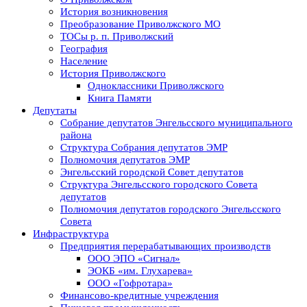
История возникновения
Преобразование Приволжского МО
ТОСы р. п. Приволжский
География
Население
История Приволжского
Одноклассники Приволжского
Книга Памяти
Депутаты
Собрание депутатов Энгельсского муниципального
района
Структура Собрания депутатов ЭМР
Полномочия депутатов ЭМР
Энгельсский городской Совет депутатов
Структура Энгельсского городского Совета
депутатов
Полномочия депутатов городского Энгельсского
Совета
Инфраструктура
Предприятия перерабатывающих производств
ООО ЭПО «Сигнал»
ЭОКБ «им. Глухарева»
ООО «Гофротара»
Финансово-кредитные учреждения