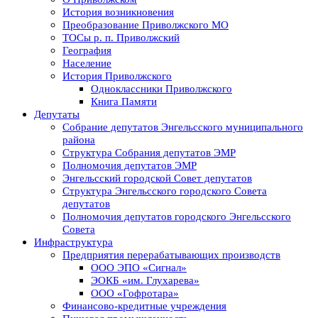
История возникновения
Преобразование Приволжского МО
ТОСы р. п. Приволжский
География
Население
История Приволжского
Одноклассники Приволжского
Книга Памяти
Депутаты
Собрание депутатов Энгельсского муниципального
района
Структура Собрания депутатов ЭМР
Полномочия депутатов ЭМР
Энгельсский городской Совет депутатов
Структура Энгельсского городского Совета
депутатов
Полномочия депутатов городского Энгельсского
Совета
Инфраструктура
Предприятия перерабатывающих производств
ООО ЭПО «Сигнал»
ЭОКБ «им. Глухарева»
ООО «Гофротара»
Финансово-кредитные учреждения