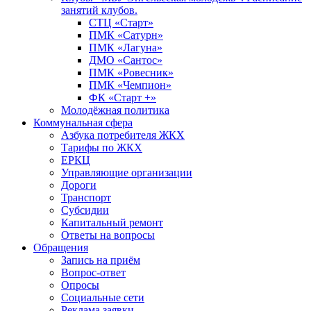
занятий клубов.
СТЦ «Старт»
ПМК «Сатурн»
ПМК «Лагуна»
ДМО «Сантос»
ПМК «Ровесник»
ПМК «Чемпион»
ФК «Старт +»
Молодёжная политика
Коммунальная сфера
Азбука потребителя ЖКХ
Тарифы по ЖКХ
ЕРКЦ
Управляющие организации
Дороги
Транспорт
Субсидии
Капитальный ремонт
Ответы на вопросы
Обращения
Запись на приём
Вопрос-ответ
Опросы
Социальные сети
Реклама заявки