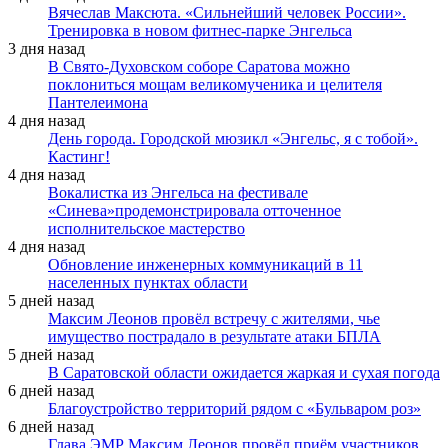
Вячеслав Максюта. «Сильнейший человек России».
Тренировка в новом фитнес-парке Энгельса
3 дня назад
В Свято-Духовском соборе Саратова можно
поклониться мощам великомученика и целителя
Пантелеимона
4 дня назад
День города. Городской мюзикл «Энгельс, я с тобой».
Кастинг!
4 дня назад
Вокалистка из Энгельса на фестивале
«Синева»продемонстрировала отточенное
исполнительское мастерство
4 дня назад
Обновление инженерных коммуникаций в 11
населенных пунктах области
5 дней назад
Максим Леонов провёл встречу с жителями, чье
имущество пострадало в результате атаки БПЛА
5 дней назад
В Саратовской области ожидается жаркая и сухая погода
6 дней назад
Благоустройство территорий рядом с «Бульваром роз»
6 дней назад
Глава ЭМР Максим Леонов провёл приём участников