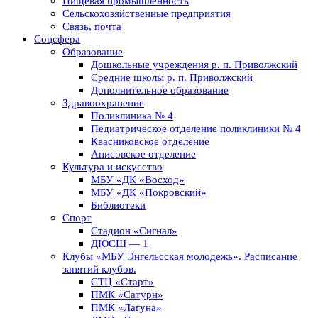
Пищевая промышленность
Сельскохозяйственные предприятия
Связь, почта
Соцсфера
Образование
Дошкольные учреждения р. п. Приволжский
Средние школы р. п. Приволжский
Дополнительное образование
Здравоохранение
Поликлиника № 4
Педиатрическое отделение поликлиники № 4
Квасниковское отделение
Анисовское отделение
Культура и искусство
МБУ «ДК «Восход»
МБУ «ДК «Покровский»
Библиотеки
Спорт
Стадион «Сигнал»
ДЮСШ — 1
Клубы «МБУ Энгельсская молодежь». Расписание
занятий клубов.
СТЦ «Старт»
ПМК «Сатурн»
ПМК «Лагуна»