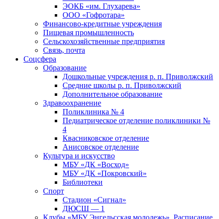
ЭОКБ «им. Глухарева»
ООО «Гофротара»
Финансово-кредитные учреждения
Пищевая промышленность
Сельскохозяйственные предприятия
Связь, почта
Соцсфера
Образование
Дошкольные учреждения р. п. Приволжский
Средние школы р. п. Приволжский
Дополнительное образование
Здравоохранение
Поликлиника № 4
Педиатрическое отделение поликлиники №
4
Квасниковское отделение
Анисовское отделение
Культура и искусство
МБУ «ДК «Восход»
МБУ «ДК «Покровский»
Библиотеки
Спорт
Стадион «Сигнал»
ДЮСШ — 1
Клубы «МБУ Энгельсская молодежь». Расписание