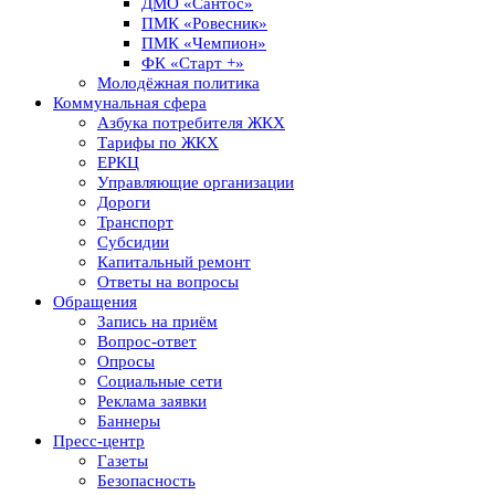
ДМО «Сантос»
ПМК «Ровесник»
ПМК «Чемпион»
ФК «Старт +»
Молодёжная политика
Коммунальная сфера
Азбука потребителя ЖКХ
Тарифы по ЖКХ
ЕРКЦ
Управляющие организации
Дороги
Транспорт
Субсидии
Капитальный ремонт
Ответы на вопросы
Обращения
Запись на приём
Вопрос-ответ
Опросы
Социальные сети
Реклама заявки
Баннеры
Пресс-центр
Газеты
Безопасность