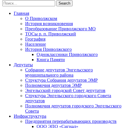
Главная
О Приволжском
История возникновения
Преобразование Приволжского МО
ТОСы р. п. Приволжский
География
Население
История Приволжского
Одноклассники Приволжского
Книга Памяти
Депутаты
Собрание депутатов Энгельсского
муниципального района
Структура Собрания депутатов ЭМР
Полномочия депутатов ЭМР
Энгельсский городской Совет депутатов
Структура Энгельсского городского Совета
депутатов
Полномочия депутатов городского Энгельсского
Совета
Инфраструктура
Предприятия перерабатывающих производств
ООО ЭПО «Сигнал»