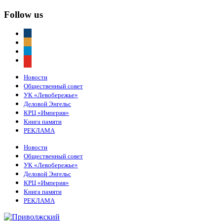
Follow us
vkontakte
odnoklassniki
telegram
youtube
Новости
Общественный совет
УК «Левобережье»
Деловой Энгельс
КРЦ «Империя»
Книга памяти
РЕКЛАМА
Новости
Общественный совет
УК «Левобережье»
Деловой Энгельс
КРЦ «Империя»
Книга памяти
РЕКЛАМА