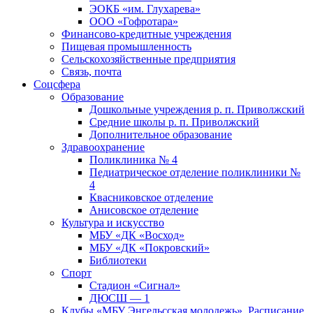
ЭОКБ «им. Глухарева»
ООО «Гофротара»
Финансово-кредитные учреждения
Пищевая промышленность
Сельскохозяйственные предприятия
Связь, почта
Соцсфера
Образование
Дошкольные учреждения р. п. Приволжский
Средние школы р. п. Приволжский
Дополнительное образование
Здравоохранение
Поликлиника № 4
Педиатрическое отделение поликлиники №
4
Квасниковское отделение
Анисовское отделение
Культура и искусство
МБУ «ДК «Восход»
МБУ «ДК «Покровский»
Библиотеки
Спорт
Стадион «Сигнал»
ДЮСШ — 1
Клубы «МБУ Энгельсская молодежь». Расписание