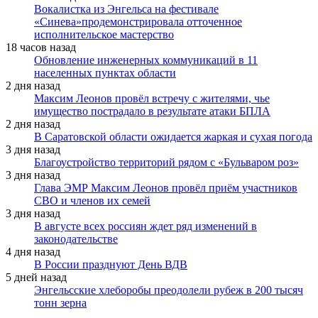
Вокалистка из Энгельса на фестивале
«Синева»продемонстрировала отточенное
исполнительское мастерство
18 часов назад
Обновление инженерных коммуникаций в 11
населенных пунктах области
2 дня назад
Максим Леонов провёл встречу с жителями, чье
имущество пострадало в результате атаки БПЛА
2 дня назад
В Саратовской области ожидается жаркая и сухая погода
3 дня назад
Благоустройство территорий рядом с «Бульваром роз»
3 дня назад
Глава ЭМР Максим Леонов провёл приём участников
СВО и членов их семей
3 дня назад
В августе всех россиян ждет ряд изменений в
законодательстве
4 дня назад
В России празднуют День ВДВ
5 дней назад
Энгельсские хлеборобы преодолели рубеж в 200 тысяч
тонн зерна