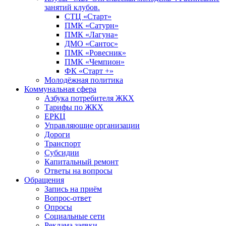
занятий клубов.
СТЦ «Старт»
ПМК «Сатурн»
ПМК «Лагуна»
ДМО «Сантос»
ПМК «Ровесник»
ПМК «Чемпион»
ФК «Старт +»
Молодёжная политика
Коммунальная сфера
Азбука потребителя ЖКХ
Тарифы по ЖКХ
ЕРКЦ
Управляющие организации
Дороги
Транспорт
Субсидии
Капитальный ремонт
Ответы на вопросы
Обращения
Запись на приём
Вопрос-ответ
Опросы
Социальные сети
Реклама заявки