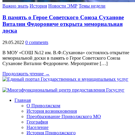
Важно знать
История
Новости ЭМР
Темы недели
В память о Герое Советского Союза Суханове
Виталии Федоровиче открыта мемориальная
доска
29.05.2022
0 comments
В МОУ «СОШ №12 им. В.Ф.Суханова» состоялось открытие
мемориальной доски в память о Герое Советского Союза
Суханове Виталии Федоровиче. Мероприятие […]
Продолжить чтение →
Главная
О Приволжском
История возникновения
Преобразование Приволжского МО
География
Население
История Приволжского