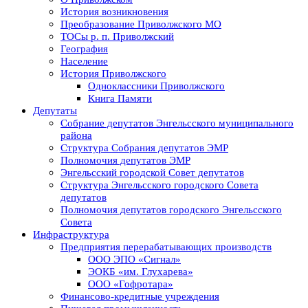
История возникновения
Преобразование Приволжского МО
ТОСы р. п. Приволжский
География
Население
История Приволжского
Одноклассники Приволжского
Книга Памяти
Депутаты
Собрание депутатов Энгельсского муниципального
района
Структура Собрания депутатов ЭМР
Полномочия депутатов ЭМР
Энгельсский городской Совет депутатов
Структура Энгельсского городского Совета
депутатов
Полномочия депутатов городского Энгельсского
Совета
Инфраструктура
Предприятия перерабатывающих производств
ООО ЭПО «Сигнал»
ЭОКБ «им. Глухарева»
ООО «Гофротара»
Финансово-кредитные учреждения