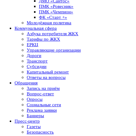
ДМО «Сантос»
ПМК «Ровесник»
ПМК «Чемпион»
ФК «Старт +»
Молодёжная политика
Коммунальная сфера
Азбука потребителя ЖКХ
Тарифы по ЖКХ
ЕРКЦ
Управляющие организации
Дороги
Транспорт
Субсидии
Капитальный ремонт
Ответы на вопросы
Обращения
Запись на приём
Вопрос-ответ
Опросы
Социальные сети
Реклама заявки
Баннеры
Пресс-центр
Газеты
Безопасность