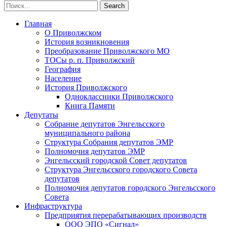
Главная
О Приволжском
История возникновения
Преобразование Приволжского МО
ТОСы р. п. Приволжский
География
Население
История Приволжского
Одноклассники Приволжского
Книга Памяти
Депутаты
Собрание депутатов Энгельсского
муниципального района
Структура Собрания депутатов ЭМР
Полномочия депутатов ЭМР
Энгельсский городской Совет депутатов
Структура Энгельсского городского Совета
депутатов
Полномочия депутатов городского Энгельсского
Совета
Инфраструктура
Предприятия перерабатывающих производств
ООО ЭПО «Сигнал»