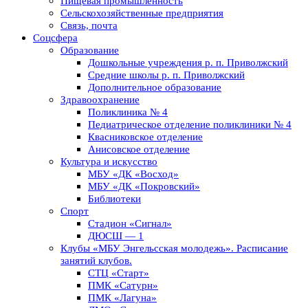
Пищевая промышленность
Сельскохозяйственные предприятия
Связь, почта
Соцсфера
Образование
Дошкольные учреждения р. п. Приволжский
Средние школы р. п. Приволжский
Дополнительное образование
Здравоохранение
Поликлиника № 4
Педиатрическое отделение поликлиники № 4
Квасниковское отделение
Анисовское отделение
Культура и искусство
МБУ «ДК «Восход»
МБУ «ДК «Покровский»
Библиотеки
Спорт
Стадион «Сигнал»
ДЮСШ — 1
Клубы «МБУ Энгельсская молодежь». Расписание
занятий клубов.
СТЦ «Старт»
ПМК «Сатурн»
ПМК «Лагуна»