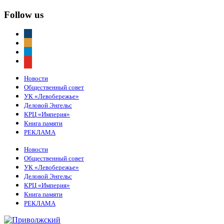
Follow us
vkontakte
odnoklassniki
telegram
youtube
Новости
Общественный совет
УК «Левобережье»
Деловой Энгельс
КРЦ «Империя»
Книга памяти
РЕКЛАМА
Новости
Общественный совет
УК «Левобережье»
Деловой Энгельс
КРЦ «Империя»
Книга памяти
РЕКЛАМА