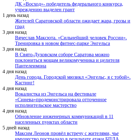
ДК «Восход»- победитель федерального конкурса,
учреждению выделен грант
1 день назад
Жителей Саратовской области ожидает жара, грозы и
град
3 дня назад
Вячеслав Максюта. «Сильнейший человек России».
Тренировка в новом фитнес-парке Энгельса
3 дня назад
В Свято-Духовском соборе Саратова можно
поклониться мощам великомученика и целителя
Пантелеимона
4 дня назад
День города. Городской мюзикл «Энгельс, я с тобой».
Кастинг!
4 дня назад
Вокалистка из Энгельса на фестивале
«Синева»продемонстрировала отточенное
исполнительское мастерство
4 дня назад
Обновление инженерных коммуникаций в 11
населенных пунктах области
5 дней назад
Максим Леонов провёл встречу с жителями, чье
имущество пострадало в результате атаки БПЛА