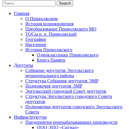
Главная
О Приволжском
История возникновения
Преобразование Приволжского МО
ТОСы р. п. Приволжский
География
Население
История Приволжского
Одноклассники Приволжского
Книга Памяти
Депутаты
Собрание депутатов Энгельсского
муниципального района
Структура Собрания депутатов ЭМР
Полномочия депутатов ЭМР
Энгельсский городской Совет депутатов
Структура Энгельсского городского Совета
депутатов
Полномочия депутатов городского Энгельсского
Совета
Инфраструктура
Предприятия перерабатывающих производств
ООО ЭПО «Сигнал»