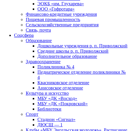
ЭОКБ «им. Глухарева»
ООО «Гофротара»
Финансово-кредитные учреждения
Пищевая промышленность
Сельскохозяйственные предприятия
Связь, почта
Соцсфера
Образование
Дошкольные учреждения р. п. Приволжский
Средние школы р. п. Приволжский
Дополнительное образование
Здравоохранение
Поликлиника № 4
Педиатрическое отделение поликлиники №
4
Квасниковское отделение
Анисовское отделение
Культура и искусство
МБУ «ДК «Восход»
МБУ «ДК «Покровский»
Библиотеки
Спорт
Стадион «Сигнал»
ДЮСШ — 1
Клубы «МБУ Энгельсская молодежь». Расписание