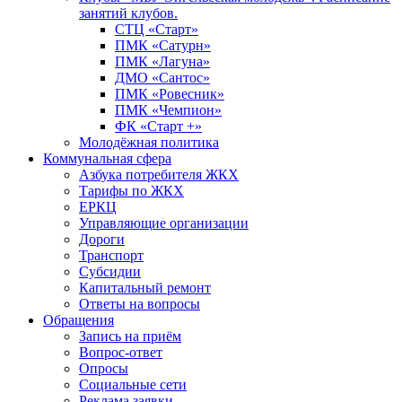
занятий клубов.
СТЦ «Старт»
ПМК «Сатурн»
ПМК «Лагуна»
ДМО «Сантос»
ПМК «Ровесник»
ПМК «Чемпион»
ФК «Старт +»
Молодёжная политика
Коммунальная сфера
Азбука потребителя ЖКХ
Тарифы по ЖКХ
ЕРКЦ
Управляющие организации
Дороги
Транспорт
Субсидии
Капитальный ремонт
Ответы на вопросы
Обращения
Запись на приём
Вопрос-ответ
Опросы
Социальные сети
Реклама заявки