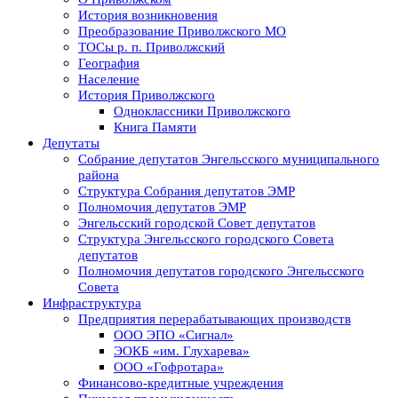
История возникновения
Преобразование Приволжского МО
ТОСы р. п. Приволжский
География
Население
История Приволжского
Одноклассники Приволжского
Книга Памяти
Депутаты
Собрание депутатов Энгельсского муниципального
района
Структура Собрания депутатов ЭМР
Полномочия депутатов ЭМР
Энгельсский городской Совет депутатов
Структура Энгельсского городского Совета
депутатов
Полномочия депутатов городского Энгельсского
Совета
Инфраструктура
Предприятия перерабатывающих производств
ООО ЭПО «Сигнал»
ЭОКБ «им. Глухарева»
ООО «Гофротара»
Финансово-кредитные учреждения