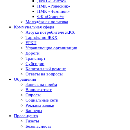
ДМО «Сантос»
ПМК «Ровесник»
ПМК «Чемпион»
ФК «Старт +»
Молодёжная политика
Коммунальная сфера
Азбука потребителя ЖКХ
Тарифы по ЖКХ
ЕРКЦ
Управляющие организации
Дороги
Транспорт
Субсидии
Капитальный ремонт
Ответы на вопросы
Обращения
Запись на приём
Вопрос-ответ
Опросы
Социальные сети
Реклама заявки
Баннеры
Пресс-центр
Газеты
Безопасность