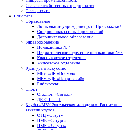
Пищевая промышленность
Сельскохозяйственные предприятия
Связь, почта
Соцсфера
Образование
Дошкольные учреждения р. п. Приволжский
Средние школы р. п. Приволжский
Дополнительное образование
Здравоохранение
Поликлиника № 4
Педиатрическое отделение поликлиники № 4
Квасниковское отделение
Анисовское отделение
Культура и искусство
МБУ «ДК «Восход»
МБУ «ДК «Покровский»
Библиотеки
Спорт
Стадион «Сигнал»
ДЮСШ — 1
Клубы «МБУ Энгельсская молодежь». Расписание
занятий клубов.
СТЦ «Старт»
ПМК «Сатурн»
ПМК «Лагуна»