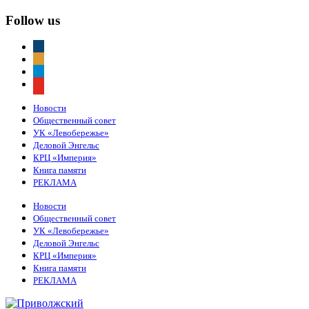
Follow us
vkontakte
odnoklassniki
telegram
youtube
Новости
Общественный совет
УК «Левобережье»
Деловой Энгельс
КРЦ «Империя»
Книга памяти
РЕКЛАМА
Новости
Общественный совет
УК «Левобережье»
Деловой Энгельс
КРЦ «Империя»
Книга памяти
РЕКЛАМА