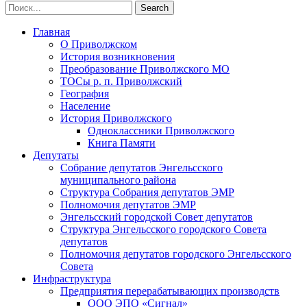
Главная
О Приволжском
История возникновения
Преобразование Приволжского МО
ТОСы р. п. Приволжский
География
Население
История Приволжского
Одноклассники Приволжского
Книга Памяти
Депутаты
Собрание депутатов Энгельсского
муниципального района
Структура Собрания депутатов ЭМР
Полномочия депутатов ЭМР
Энгельсский городской Совет депутатов
Структура Энгельсского городского Совета
депутатов
Полномочия депутатов городского Энгельсского
Совета
Инфраструктура
Предприятия перерабатывающих производств
ООО ЭПО «Сигнал»