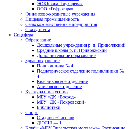
ЭОКБ «им. Глухарева»
ООО «Гофротара»
Финансово-кредитные учреждения
Пищевая промышленность
Сельскохозяйственные предприятия
Связь, почта
Соцсфера
Образование
Дошкольные учреждения р. п. Приволжский
Средние школы р. п. Приволжский
Дополнительное образование
Здравоохранение
Поликлиника № 4
Педиатрическое отделение поликлиники №
4
Квасниковское отделение
Анисовское отделение
Культура и искусство
МБУ «ДК «Восход»
МБУ «ДК «Покровский»
Библиотеки
Спорт
Стадион «Сигнал»
ДЮСШ — 1
Клубы «МБУ Энгельсская молодежь». Расписание