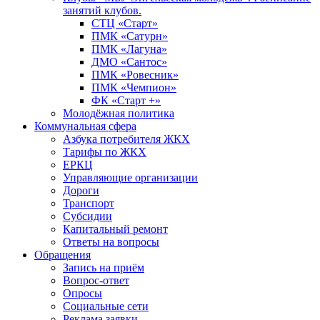
занятий клубов.
СТЦ «Старт»
ПМК «Сатурн»
ПМК «Лагуна»
ДМО «Сантос»
ПМК «Ровесник»
ПМК «Чемпион»
ФК «Старт +»
Молодёжная политика
Коммунальная сфера
Азбука потребителя ЖКХ
Тарифы по ЖКХ
ЕРКЦ
Управляющие организации
Дороги
Транспорт
Субсидии
Капитальный ремонт
Ответы на вопросы
Обращения
Запись на приём
Вопрос-ответ
Опросы
Социальные сети
Реклама заявки