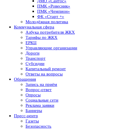
ДМО «Сантос»
ПМК «Ровесник»
ПМК «Чемпион»
ФК «Старт +»
Молодёжная политика
Коммунальная сфера
Азбука потребителя ЖКХ
Тарифы по ЖКХ
ЕРКЦ
Управляющие организации
Дороги
Транспорт
Субсидии
Капитальный ремонт
Ответы на вопросы
Обращения
Запись на приём
Вопрос-ответ
Опросы
Социальные сети
Реклама заявки
Баннеры
Пресс-центр
Газеты
Безопасность