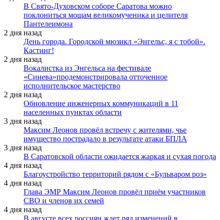
В Свято-Духовском соборе Саратова можно
поклониться мощам великомученика и целителя
Пантелеимона
2 дня назад
День города. Городской мюзикл «Энгельс, я с тобой».
Кастинг!
2 дня назад
Вокалистка из Энгельса на фестивале
«Синева»продемонстрировала отточенное
исполнительское мастерство
2 дня назад
Обновление инженерных коммуникаций в 11
населенных пунктах области
3 дня назад
Максим Леонов провёл встречу с жителями, чье
имущество пострадало в результате атаки БПЛА
3 дня назад
В Саратовской области ожидается жаркая и сухая погода
4 дня назад
Благоустройство территорий рядом с «Бульваром роз»
4 дня назад
Глава ЭМР Максим Леонов провёл приём участников
СВО и членов их семей
4 дня назад
В августе всех россиян ждет ряд изменений в