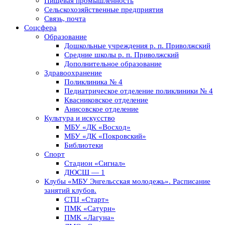
Пищевая промышленность
Сельскохозяйственные предприятия
Связь, почта
Соцсфера
Образование
Дошкольные учреждения р. п. Приволжский
Средние школы р. п. Приволжский
Дополнительное образование
Здравоохранение
Поликлиника № 4
Педиатрическое отделение поликлиники № 4
Квасниковское отделение
Анисовское отделение
Культура и искусство
МБУ «ДК «Восход»
МБУ «ДК «Покровский»
Библиотеки
Спорт
Стадион «Сигнал»
ДЮСШ — 1
Клубы «МБУ Энгельсская молодежь». Расписание
занятий клубов.
СТЦ «Старт»
ПМК «Сатурн»
ПМК «Лагуна»