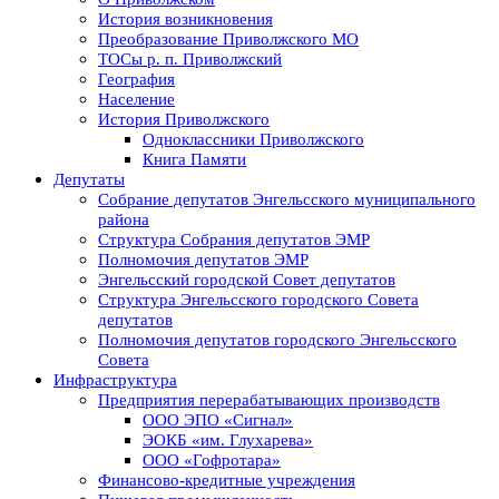
История возникновения
Преобразование Приволжского МО
ТОСы р. п. Приволжский
География
Население
История Приволжского
Одноклассники Приволжского
Книга Памяти
Депутаты
Собрание депутатов Энгельсского муниципального
района
Структура Собрания депутатов ЭМР
Полномочия депутатов ЭМР
Энгельсский городской Совет депутатов
Структура Энгельсского городского Совета
депутатов
Полномочия депутатов городского Энгельсского
Совета
Инфраструктура
Предприятия перерабатывающих производств
ООО ЭПО «Сигнал»
ЭОКБ «им. Глухарева»
ООО «Гофротара»
Финансово-кредитные учреждения