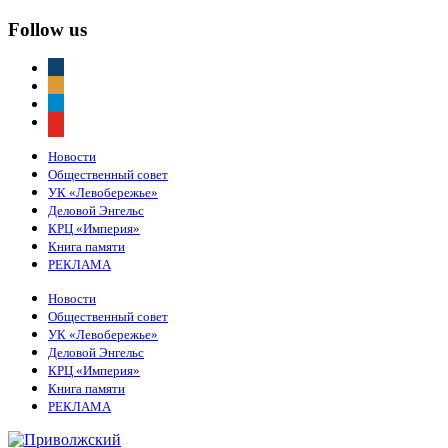
Follow us
vkontakte
odnoklassniki
telegram
youtube
Новости
Общественный совет
УК «Левобережье»
Деловой Энгельс
КРЦ «Империя»
Книга памяти
РЕКЛАМА
Новости
Общественный совет
УК «Левобережье»
Деловой Энгельс
КРЦ «Империя»
Книга памяти
РЕКЛАМА