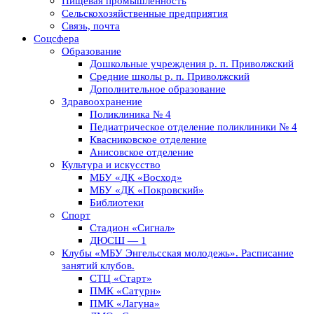
Пищевая промышленность
Сельскохозяйственные предприятия
Связь, почта
Соцсфера
Образование
Дошкольные учреждения р. п. Приволжский
Средние школы р. п. Приволжский
Дополнительное образование
Здравоохранение
Поликлиника № 4
Педиатрическое отделение поликлиники № 4
Квасниковское отделение
Анисовское отделение
Культура и искусство
МБУ «ДК «Восход»
МБУ «ДК «Покровский»
Библиотеки
Спорт
Стадион «Сигнал»
ДЮСШ — 1
Клубы «МБУ Энгельсская молодежь». Расписание
занятий клубов.
СТЦ «Старт»
ПМК «Сатурн»
ПМК «Лагуна»