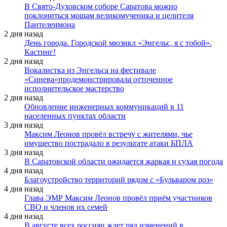
В Свято-Духовском соборе Саратова можно
поклониться мощам великомученика и целителя
Пантелеимона
2 дня назад
День города. Городской мюзикл «Энгельс, я с тобой».
Кастинг!
2 дня назад
Вокалистка из Энгельса на фестивале
«Синева»продемонстрировала отточенное
исполнительское мастерство
2 дня назад
Обновление инженерных коммуникаций в 11
населенных пунктах области
3 дня назад
Максим Леонов провёл встречу с жителями, чье
имущество пострадало в результате атаки БПЛА
3 дня назад
В Саратовской области ожидается жаркая и сухая погода
4 дня назад
Благоустройство территорий рядом с «Бульваром роз»
4 дня назад
Глава ЭМР Максим Леонов провёл приём участников
СВО и членов их семей
4 дня назад
В августе всех россиян ждет ряд изменений в