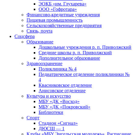
ЭОКБ «им. Глухарева»
ООО «Гофротара»
Финансово-кредитные учреждения
Пищевая промышленность
Сельскохозяйственные предприятия
Связь, почта
Соцсфера
Образование
Дошкольные учреждения р. п. Приволжский
Средние школы р. п. Приволжский
Дополнительное образование
Здравоохранение
Поликлиника № 4
Педиатрическое отделение поликлиники №
4
Квасниковское отделение
Анисовское отделение
Культура и искусство
МБУ «ДК «Восход»
МБУ «ДК «Покровский»
Библиотеки
Спорт
Стадион «Сигнал»
ДЮСШ — 1
Клубы «МБУ Энгельсская молодежь». Расписание