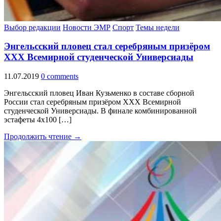
Выбор редакции
Новости ЭМР
Спорт
Темы недели
Энгельсский пловец стал серебряным призёром
ХХХ Всемирной студенческой Универсиады
11.07.2019
0 comments
Энгельсский пловец Иван Кузьменко в составе сборной
России стал серебряным призёром ХХХ Всемирной
студенческой Универсиады. В финале комбинированной
эстафеты 4х100 […]
Продолжить чтение →