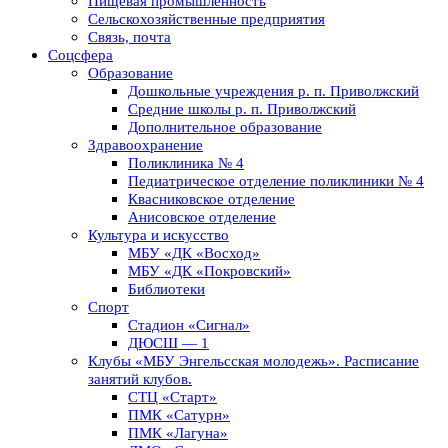
Пищевая промышленность
Сельскохозяйственные предприятия
Связь, почта
Соцсфера
Образование
Дошкольные учреждения р. п. Приволжский
Средние школы р. п. Приволжский
Дополнительное образование
Здравоохранение
Поликлиника № 4
Педиатрическое отделение поликлиники № 4
Квасниковское отделение
Анисовское отделение
Культура и искусство
МБУ «ДК «Восход»
МБУ «ДК «Покровский»
Библиотеки
Спорт
Стадион «Сигнал»
ДЮСШ — 1
Клубы «МБУ Энгельсская молодежь». Расписание
занятий клубов.
СТЦ «Старт»
ПМК «Сатурн»
ПМК «Лагуна»