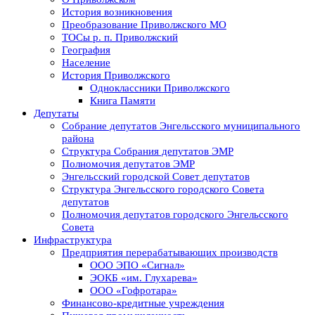
История возникновения
Преобразование Приволжского МО
ТОСы р. п. Приволжский
География
Население
История Приволжского
Одноклассники Приволжского
Книга Памяти
Депутаты
Собрание депутатов Энгельсского муниципального
района
Структура Собрания депутатов ЭМР
Полномочия депутатов ЭМР
Энгельсский городской Совет депутатов
Структура Энгельсского городского Совета
депутатов
Полномочия депутатов городского Энгельсского
Совета
Инфраструктура
Предприятия перерабатывающих производств
ООО ЭПО «Сигнал»
ЭОКБ «им. Глухарева»
ООО «Гофротара»
Финансово-кредитные учреждения