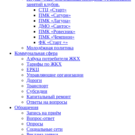
занятий клубов.
СТЦ «Старт»
ПМК «Сатурн»
ПМК «Лагуна»
ДМО «Сантос»
ПМК «Ровесник»
ПМК «Чемпион»
ФК «Старт +»
Молодёжная политика
Коммунальная сфера
Азбука потребителя ЖКХ
Тарифы по ЖКХ
ЕРКЦ
Управляющие организации
Дороги
Транспорт
Субсидии
Капитальный ремонт
Ответы на вопросы
Обращения
Запись на приём
Вопрос-ответ
Опросы
Социальные сети
Реклама заявки