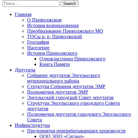
Главная
О Приволжском
История возникновения
Преобразование Приволжского МО
ТОСы р. п. Приволжский
География
Население
История Приволжского
Одноклассники Приволжского
Книга Памяти
Депутаты
Собрание депутатов Энгельсского
муниципального района
Структура Собрания депутатов ЭМР
Полномочия депутатов ЭМР
Энгельсский городской Совет депутатов
Структура Энгельсского городского Совета
депутатов
Полномочия депутатов городского Энгельсского
Совета
Инфраструктура
Предприятия перерабатывающих производств
ООО ЭПО «Сигнал»