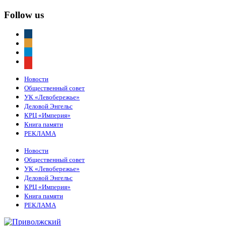
Follow us
vkontakte
odnoklassniki
telegram
youtube
Новости
Общественный совет
УК «Левобережье»
Деловой Энгельс
КРЦ «Империя»
Книга памяти
РЕКЛАМА
Новости
Общественный совет
УК «Левобережье»
Деловой Энгельс
КРЦ «Империя»
Книга памяти
РЕКЛАМА