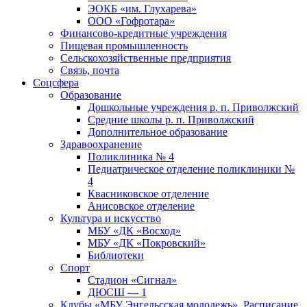
ЭОКБ «им. Глухарева»
ООО «Гофротара»
Финансово-кредитные учреждения
Пищевая промышленность
Сельскохозяйственные предприятия
Связь, почта
Соцсфера
Образование
Дошкольные учреждения р. п. Приволжский
Средние школы р. п. Приволжский
Дополнительное образование
Здравоохранение
Поликлиника № 4
Педиатрическое отделение поликлиники №
4
Квасниковское отделение
Анисовское отделение
Культура и искусство
МБУ «ДК «Восход»
МБУ «ДК «Покровский»
Библиотеки
Спорт
Стадион «Сигнал»
ДЮСШ — 1
Клубы «МБУ Энгельсская молодежь». Расписание