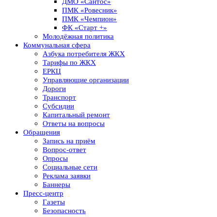
ДМО «Сантос»
ПМК «Ровесник»
ПМК «Чемпион»
ФК «Старт +»
Молодёжная политика
Коммунальная сфера
Азбука потребителя ЖКХ
Тарифы по ЖКХ
ЕРКЦ
Управляющие организации
Дороги
Транспорт
Субсидии
Капитальный ремонт
Ответы на вопросы
Обращения
Запись на приём
Вопрос-ответ
Опросы
Социальные сети
Реклама заявки
Баннеры
Пресс-центр
Газеты
Безопасность