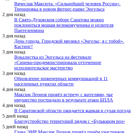
Вячеслав Максюта. «Сильнейший человек России».
Тренировка в новом фитнес-парке Энгельса
2 дня назад
В Свято-Духовском соборе Саратова можно
поклониться мощам великомученика и целителя
Пантелеимона
3 дня назад
День города. Городской мюзикл «Энгельс, я с тобой».
Кастинг!
3 дня назад
Вокалистка из Энгельса на фестивале
«Синева»продемонстрировала отточенное
исполнительское мастерство
3 дня назад
Обновление инженерных коммуникаций в 11
населенных пунктах области
4 дня назад
Максим Леонов провёл встречу с жителями, чье
имущество пострадало в результате атаки БПЛА
4 дня назад
В Саратовской области ожидается жаркая и сухая погода
5 дней назад
Благоустройство территорий рядом с «Бульваром роз»
5 дней назад
Глава ЭМР Максим Леонов провёл приём участников