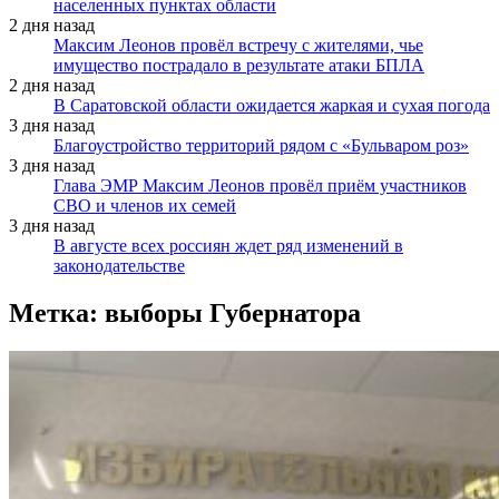
населенных пунктах области
2 дня назад
Максим Леонов провёл встречу с жителями, чье
имущество пострадало в результате атаки БПЛА
2 дня назад
В Саратовской области ожидается жаркая и сухая погода
3 дня назад
Благоустройство территорий рядом с «Бульваром роз»
3 дня назад
Глава ЭМР Максим Леонов провёл приём участников
СВО и членов их семей
3 дня назад
В августе всех россиян ждет ряд изменений в
законодательстве
Метка:
выборы Губернатора