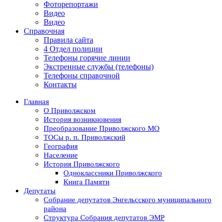
Фоторепортажи
Видео
Видео
Справочная
Правила сайта
4 Отдел полиции
Телефоны горячие линии
Экстренные службы (телефоны)
Телефоны справочной
Контакты
Главная
О Приволжском
История возникновения
Преобразование Приволжского МО
ТОСы р. п. Приволжский
География
Население
История Приволжского
Одноклассники Приволжского
Книга Памяти
Депутаты
Собрание депутатов Энгельсского муниципального
района
Структура Собрания депутатов ЭМР