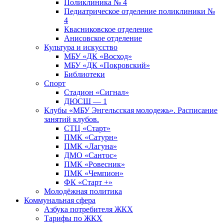
Поликлиника № 4
Педиатрическое отделение поликлиники №
4
Квасниковское отделение
Анисовское отделение
Культура и искусство
МБУ «ДК «Восход»
МБУ «ДК «Покровский»
Библиотеки
Спорт
Стадион «Сигнал»
ДЮСШ — 1
Клубы «МБУ Энгельсская молодежь». Расписание
занятий клубов.
СТЦ «Старт»
ПМК «Сатурн»
ПМК «Лагуна»
ДМО «Сантос»
ПМК «Ровесник»
ПМК «Чемпион»
ФК «Старт +»
Молодёжная политика
Коммунальная сфера
Азбука потребителя ЖКХ
Тарифы по ЖКХ