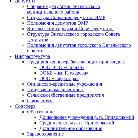
Депутаты
Собрание депутатов Энгельсского
муниципального района
Структура Собрания депутатов ЭМР
Полномочия депутатов ЭМР
Энгельсский городской Совет депутатов
Структура Энгельсского городского Совета
депутатов
Полномочия депутатов городского Энгельсского
Совета
Инфраструктура
Предприятия перерабатывающих производств
ООО ЭПО «Сигнал»
ЭОКБ «им. Глухарева»
ООО «Гофротара»
Финансово-кредитные учреждения
Пищевая промышленность
Сельскохозяйственные предприятия
Связь, почта
Соцсфера
Образование
Дошкольные учреждения р. п. Приволжский
Средние школы р. п. Приволжский
Дополнительное образование
Здравоохранение