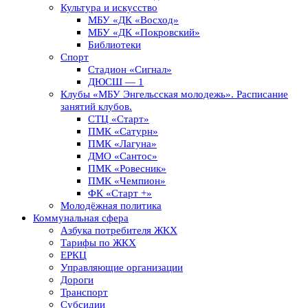
Культура и искусство
МБУ «ДК «Восход»
МБУ «ДК «Покровский»
Библиотеки
Спорт
Стадион «Сигнал»
ДЮСШ — 1
Клубы «МБУ Энгельсская молодежь». Расписание
занятий клубов.
СТЦ «Старт»
ПМК «Сатурн»
ПМК «Лагуна»
ДМО «Сантос»
ПМК «Ровесник»
ПМК «Чемпион»
ФК «Старт +»
Молодёжная политика
Коммунальная сфера
Азбука потребителя ЖКХ
Тарифы по ЖКХ
ЕРКЦ
Управляющие организации
Дороги
Транспорт
Субсидии