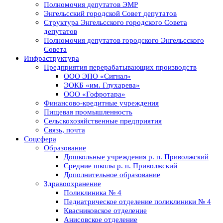
Полномочия депутатов ЭМР
Энгельсский городской Совет депутатов
Структура Энгельсского городского Совета
депутатов
Полномочия депутатов городского Энгельсского
Совета
Инфраструктура
Предприятия перерабатывающих производств
ООО ЭПО «Сигнал»
ЭОКБ «им. Глухарева»
ООО «Гофротара»
Финансово-кредитные учреждения
Пищевая промышленность
Сельскохозяйственные предприятия
Связь, почта
Соцсфера
Образование
Дошкольные учреждения р. п. Приволжский
Средние школы р. п. Приволжский
Дополнительное образование
Здравоохранение
Поликлиника № 4
Педиатрическое отделение поликлиники № 4
Квасниковское отделение
Анисовское отделение