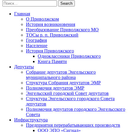
Главная
О Приволжском
История возникновения
Преобразование Приволжского МО
ТОСы р. п. Приволжский
География
Население
История Приволжского
Одноклассники Приволжского
Книга Памяти
Депутаты
Собрание депутатов Энгельсского
муниципального района
Структура Собрания депутатов ЭМР
Полномочия депутатов ЭМР
Энгельсский городской Совет депутатов
Структура Энгельсского городского Совета
депутатов
Полномочия депутатов городского Энгельсского
Совета
Инфраструктура
Предприятия перерабатывающих производств
ООО ЭПО «Сигнал»