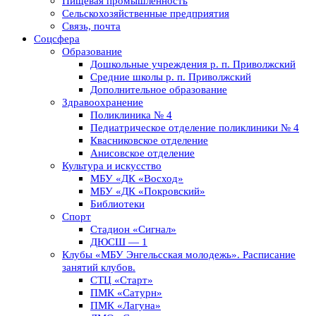
Пищевая промышленность
Сельскохозяйственные предприятия
Связь, почта
Соцсфера
Образование
Дошкольные учреждения р. п. Приволжский
Средние школы р. п. Приволжский
Дополнительное образование
Здравоохранение
Поликлиника № 4
Педиатрическое отделение поликлиники № 4
Квасниковское отделение
Анисовское отделение
Культура и искусство
МБУ «ДК «Восход»
МБУ «ДК «Покровский»
Библиотеки
Спорт
Стадион «Сигнал»
ДЮСШ — 1
Клубы «МБУ Энгельсская молодежь». Расписание
занятий клубов.
СТЦ «Старт»
ПМК «Сатурн»
ПМК «Лагуна»