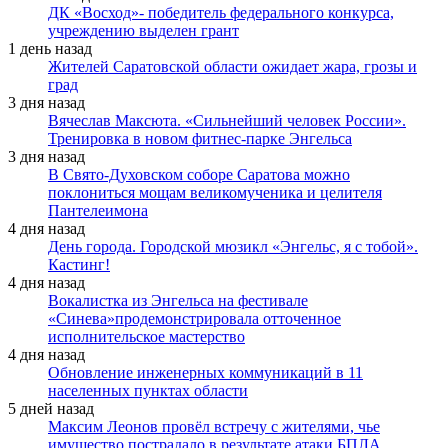
ДК «Восход»- победитель федерального конкурса,
учреждению выделен грант
1 день назад
Жителей Саратовской области ожидает жара, грозы и
град
3 дня назад
Вячеслав Максюта. «Сильнейший человек России».
Тренировка в новом фитнес-парке Энгельса
3 дня назад
В Свято-Духовском соборе Саратова можно
поклониться мощам великомученика и целителя
Пантелеимона
4 дня назад
День города. Городской мюзикл «Энгельс, я с тобой».
Кастинг!
4 дня назад
Вокалистка из Энгельса на фестивале
«Синева»продемонстрировала отточенное
исполнительское мастерство
4 дня назад
Обновление инженерных коммуникаций в 11
населенных пунктах области
5 дней назад
Максим Леонов провёл встречу с жителями, чье
имущество пострадало в результате атаки БПЛА