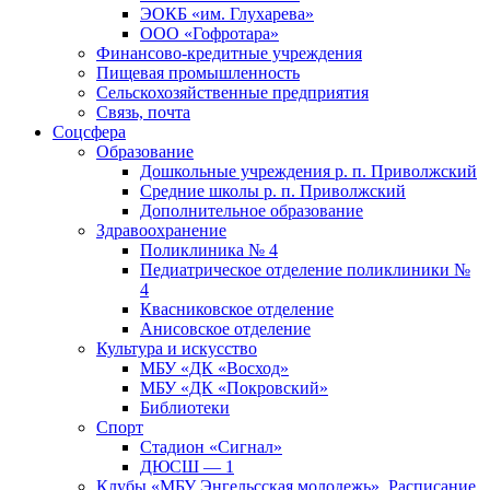
ЭОКБ «им. Глухарева»
ООО «Гофротара»
Финансово-кредитные учреждения
Пищевая промышленность
Сельскохозяйственные предприятия
Связь, почта
Соцсфера
Образование
Дошкольные учреждения р. п. Приволжский
Средние школы р. п. Приволжский
Дополнительное образование
Здравоохранение
Поликлиника № 4
Педиатрическое отделение поликлиники №
4
Квасниковское отделение
Анисовское отделение
Культура и искусство
МБУ «ДК «Восход»
МБУ «ДК «Покровский»
Библиотеки
Спорт
Стадион «Сигнал»
ДЮСШ — 1
Клубы «МБУ Энгельсская молодежь». Расписание