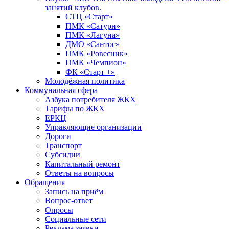
занятий клубов.
СТЦ «Старт»
ПМК «Сатурн»
ПМК «Лагуна»
ДМО «Сантос»
ПМК «Ровесник»
ПМК «Чемпион»
ФК «Старт +»
Молодёжная политика
Коммунальная сфера
Азбука потребителя ЖКХ
Тарифы по ЖКХ
ЕРКЦ
Управляющие организации
Дороги
Транспорт
Субсидии
Капитальный ремонт
Ответы на вопросы
Обращения
Запись на приём
Вопрос-ответ
Опросы
Социальные сети
Реклама заявки