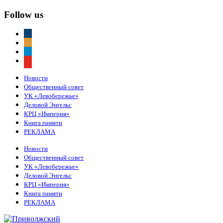
Follow us
vkontakte
odnoklassniki
telegram
youtube
Новости
Общественный совет
УК «Левобережье»
Деловой Энгельс
КРЦ «Империя»
Книга памяти
РЕКЛАМА
Новости
Общественный совет
УК «Левобережье»
Деловой Энгельс
КРЦ «Империя»
Книга памяти
РЕКЛАМА