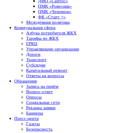
ДМО «Сантос»
ПМК «Ровесник»
ПМК «Чемпион»
ФК «Старт +»
Молодёжная политика
Коммунальная сфера
Азбука потребителя ЖКХ
Тарифы по ЖКХ
ЕРКЦ
Управляющие организации
Дороги
Транспорт
Субсидии
Капитальный ремонт
Ответы на вопросы
Обращения
Запись на приём
Вопрос-ответ
Опросы
Социальные сети
Реклама заявки
Баннеры
Пресс-центр
Газеты
Безопасность