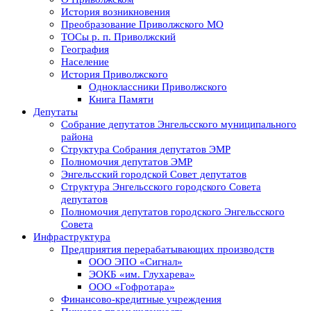
История возникновения
Преобразование Приволжского МО
ТОСы р. п. Приволжский
География
Население
История Приволжского
Одноклассники Приволжского
Книга Памяти
Депутаты
Собрание депутатов Энгельсского муниципального
района
Структура Собрания депутатов ЭМР
Полномочия депутатов ЭМР
Энгельсский городской Совет депутатов
Структура Энгельсского городского Совета
депутатов
Полномочия депутатов городского Энгельсского
Совета
Инфраструктура
Предприятия перерабатывающих производств
ООО ЭПО «Сигнал»
ЭОКБ «им. Глухарева»
ООО «Гофротара»
Финансово-кредитные учреждения