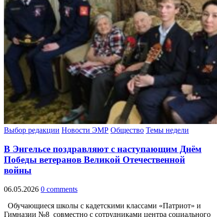
Выбор редакции
Новости ЭМР
Общество
Темы недели
В Энгельсе поздравляют с наступающим Днём
Победы ветеранов Великой Отечественной
войны
06.05.2026
0 comments
Обучающиеся школы с кадетскими классами «Патриот» и
Гимназии №8 совместно с сотрудниками центра социального