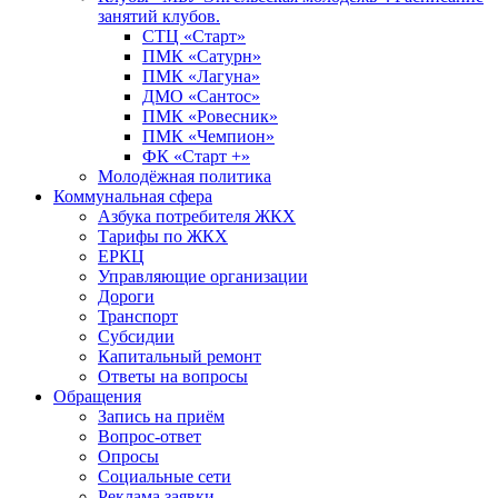
занятий клубов.
СТЦ «Старт»
ПМК «Сатурн»
ПМК «Лагуна»
ДМО «Сантос»
ПМК «Ровесник»
ПМК «Чемпион»
ФК «Старт +»
Молодёжная политика
Коммунальная сфера
Азбука потребителя ЖКХ
Тарифы по ЖКХ
ЕРКЦ
Управляющие организации
Дороги
Транспорт
Субсидии
Капитальный ремонт
Ответы на вопросы
Обращения
Запись на приём
Вопрос-ответ
Опросы
Социальные сети
Реклама заявки