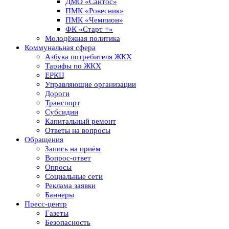
ДМО «Сантос»
ПМК «Ровесник»
ПМК «Чемпион»
ФК «Старт +»
Молодёжная политика
Коммунальная сфера
Азбука потребителя ЖКХ
Тарифы по ЖКХ
ЕРКЦ
Управляющие организации
Дороги
Транспорт
Субсидии
Капитальный ремонт
Ответы на вопросы
Обращения
Запись на приём
Вопрос-ответ
Опросы
Социальные сети
Реклама заявки
Баннеры
Пресс-центр
Газеты
Безопасность