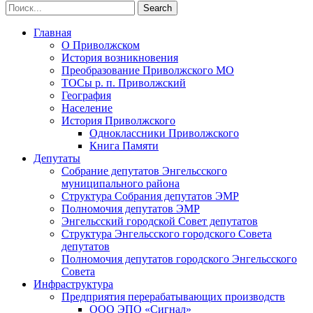
Главная
О Приволжском
История возникновения
Преобразование Приволжского МО
ТОСы р. п. Приволжский
География
Население
История Приволжского
Одноклассники Приволжского
Книга Памяти
Депутаты
Собрание депутатов Энгельсского
муниципального района
Структура Собрания депутатов ЭМР
Полномочия депутатов ЭМР
Энгельсский городской Совет депутатов
Структура Энгельсского городского Совета
депутатов
Полномочия депутатов городского Энгельсского
Совета
Инфраструктура
Предприятия перерабатывающих производств
ООО ЭПО «Сигнал»