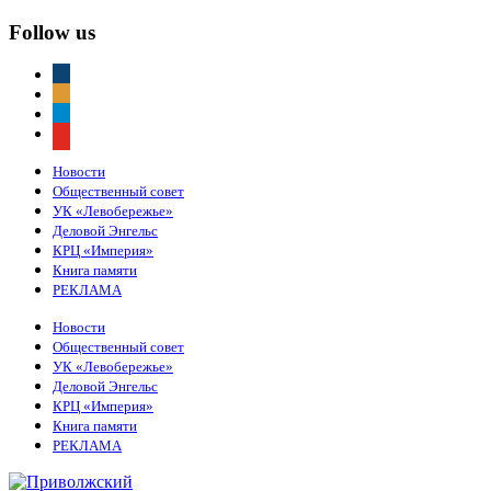
Follow us
vkontakte
odnoklassniki
telegram
youtube
Новости
Общественный совет
УК «Левобережье»
Деловой Энгельс
КРЦ «Империя»
Книга памяти
РЕКЛАМА
Новости
Общественный совет
УК «Левобережье»
Деловой Энгельс
КРЦ «Империя»
Книга памяти
РЕКЛАМА