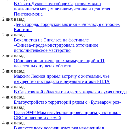
В Свято-Духовском соборе Саратова можно
поклониться мощам великомученика и целителя
Пантелеимона
2 дня назад
День города. Городской мюзикл «Энгельс, я с тобой».
Кастинг!
2 дня назад
Вокалистка из Энгельса на фестивале
«Синева»продемонстрировала отточенное
исполнительское мастерство
3 дня назад
Обновление инженерных коммуникаций в 11
населенных пунктах области
3 дня назад
Максим Леонов провёл встречу с жителями, чье
имущество пострадало в результате атаки БПЛА
3 дня назад
В Саратовской области ожидается жаркая и сухая погода
4 дня назад
Благоустройство территорий рядом с «Бульваром роз»
4 дня назад
Глава ЭМР Максим Леонов провёл приём участников
СВО и членов их семей
4 дня назад
В августе всех россиян ждет ряд изменений в