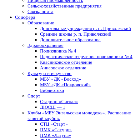
Пищевая промышленность
Сельскохозяйственные предприятия
Связь, почта
Соцсфера
Образование
Дошкольные учреждения р. п. Приволжский
Средние школы р. п. Приволжский
Дополнительное образование
Здравоохранение
Поликлиника № 4
Педиатрическое отделение поликлиники № 4
Квасниковское отделение
Анисовское отделение
Культура и искусство
МБУ «ДК «Восход»
МБУ «ДК «Покровский»
Библиотеки
Спорт
Стадион «Сигнал»
ДЮСШ — 1
Клубы «МБУ Энгельсская молодежь». Расписание
занятий клубов.
СТЦ «Старт»
ПМК «Сатурн»
ПМК «Лагуна»