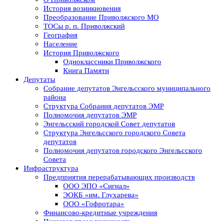
История возникновения
Преобразование Приволжского МО
ТОСы р. п. Приволжский
География
Население
История Приволжского
Одноклассники Приволжского
Книга Памяти
Депутаты
Собрание депутатов Энгельсского муниципального
района
Структура Собрания депутатов ЭМР
Полномочия депутатов ЭМР
Энгельсский городской Совет депутатов
Структура Энгельсского городского Совета
депутатов
Полномочия депутатов городского Энгельсского
Совета
Инфраструктура
Предприятия перерабатывающих производств
ООО ЭПО «Сигнал»
ЭОКБ «им. Глухарева»
ООО «Гофротара»
Финансово-кредитные учреждения