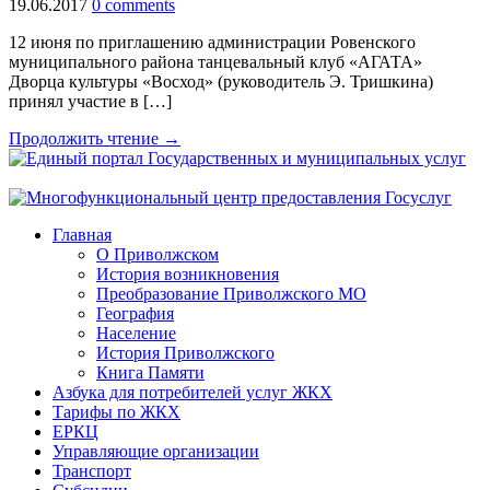
19.06.2017
0 comments
12 июня по приглашению администрации Ровенского
муниципального района танцевальный клуб «АГАТА»
Дворца культуры «Восход» (руководитель Э. Тришкина)
принял участие в […]
Продолжить чтение →
Главная
О Приволжском
История возникновения
Преобразование Приволжского МО
География
Население
История Приволжского
Книга Памяти
Азбука для потребителей услуг ЖКХ
Тарифы по ЖКХ
ЕРКЦ
Управляющие организации
Транспорт