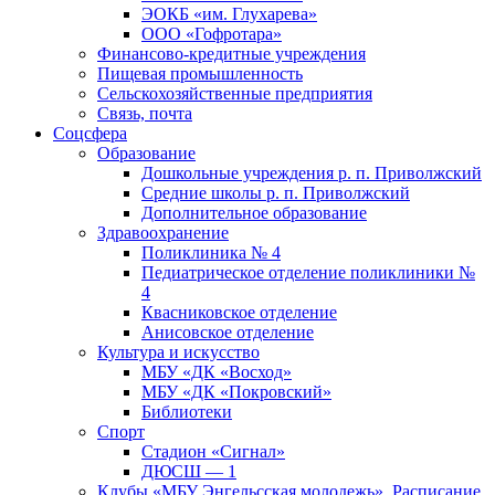
ЭОКБ «им. Глухарева»
ООО «Гофротара»
Финансово-кредитные учреждения
Пищевая промышленность
Сельскохозяйственные предприятия
Связь, почта
Соцсфера
Образование
Дошкольные учреждения р. п. Приволжский
Средние школы р. п. Приволжский
Дополнительное образование
Здравоохранение
Поликлиника № 4
Педиатрическое отделение поликлиники №
4
Квасниковское отделение
Анисовское отделение
Культура и искусство
МБУ «ДК «Восход»
МБУ «ДК «Покровский»
Библиотеки
Спорт
Стадион «Сигнал»
ДЮСШ — 1
Клубы «МБУ Энгельсская молодежь». Расписание