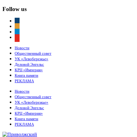
Follow us
vkontakte
odnoklassniki
telegram
youtube
Новости
Общественный совет
УК «Левобережье»
Деловой Энгельс
КРЦ «Империя»
Книга памяти
РЕКЛАМА
Новости
Общественный совет
УК «Левобережье»
Деловой Энгельс
КРЦ «Империя»
Книга памяти
РЕКЛАМА