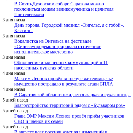
В Свято-Духовском соборе Саратова можно
поклониться мощам великомученика и целителя
Пантелеимона
3 дня назад
День города. Городской мюзикл «Энгельс, я с тобой».
Кастинг!
3 дня назад
Вокалистка из Энгельса на фестивале
«Синева»продемонстрировала отточенное
исполнительское мастерство
3 дня назад
Обновление инженерных коммуникаций в 11
населенных пунктах области
4 дня назад
Максим Леонов провёл встречу с жителями, чье
имущество пострадало в результате атаки БПЛА
4 дня назад
В Саратовской области ожидается жаркая и сухая погода
5 дней назад
Благоустройство территорий рядом с «Бульваром роз»
5 дней назад
Глава ЭМР Максим Леонов провёл приём участников
СВО и членов их семей
5 дней назад
В августе всех россиян ждет ряд изменений в