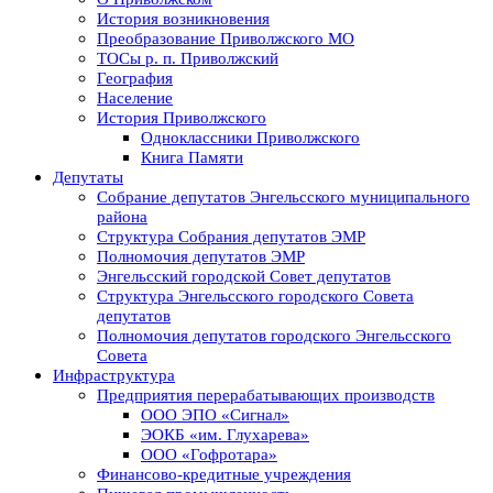
История возникновения
Преобразование Приволжского МО
ТОСы р. п. Приволжский
География
Население
История Приволжского
Одноклассники Приволжского
Книга Памяти
Депутаты
Собрание депутатов Энгельсского муниципального
района
Структура Собрания депутатов ЭМР
Полномочия депутатов ЭМР
Энгельсский городской Совет депутатов
Структура Энгельсского городского Совета
депутатов
Полномочия депутатов городского Энгельсского
Совета
Инфраструктура
Предприятия перерабатывающих производств
ООО ЭПО «Сигнал»
ЭОКБ «им. Глухарева»
ООО «Гофротара»
Финансово-кредитные учреждения