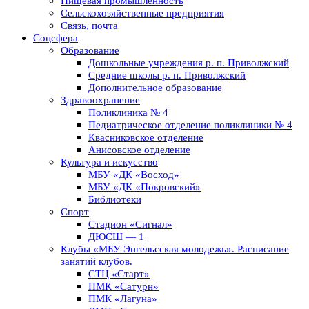
Пищевая промышленность
Сельскохозяйственные предприятия
Связь, почта
Соцсфера
Образование
Дошкольные учреждения р. п. Приволжский
Средние школы р. п. Приволжский
Дополнительное образование
Здравоохранение
Поликлиника № 4
Педиатрическое отделение поликлиники № 4
Квасниковское отделение
Анисовское отделение
Культура и искусство
МБУ «ДК «Восход»
МБУ «ДК «Покровский»
Библиотеки
Спорт
Стадион «Сигнал»
ДЮСШ — 1
Клубы «МБУ Энгельсская молодежь». Расписание
занятий клубов.
СТЦ «Старт»
ПМК «Сатурн»
ПМК «Лагуна»