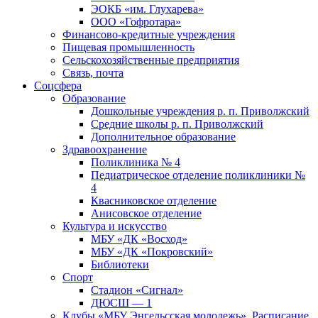
ЭОКБ «им. Глухарева»
ООО «Гофротара»
Финансово-кредитные учреждения
Пищевая промышленность
Сельскохозяйственные предприятия
Связь, почта
Соцсфера
Образование
Дошкольные учреждения р. п. Приволжский
Средние школы р. п. Приволжский
Дополнительное образование
Здравоохранение
Поликлиника № 4
Педиатрическое отделение поликлиники №
4
Квасниковское отделение
Анисовское отделение
Культура и искусство
МБУ «ДК «Восход»
МБУ «ДК «Покровский»
Библиотеки
Спорт
Стадион «Сигнал»
ДЮСШ — 1
Клубы «МБУ Энгельсская молодежь». Расписание