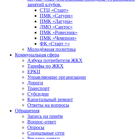
занятий клубов.
СТЦ «Старт»
ПМК «Сатурн»
ПМК «Лагуна»
ДМО «Сантос»
ПМК «Ровесник»
ПМК «Чемпион»
ФК «Старт +»
Молодёжная политика
Коммунальная сфера
Азбука потребителя ЖКХ
Тарифы по ЖКХ
ЕРКЦ
Управляющие организации
Дороги
Транспорт
Субсидии
Капитальный ремонт
Ответы на вопросы
Обращения
Запись на приём
Вопрос-ответ
Опросы
Социальные сети
Реклама заявки