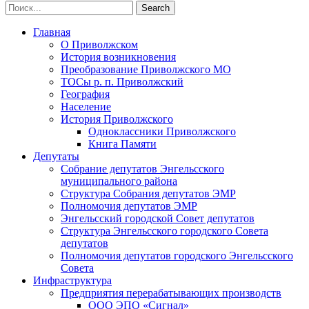
Главная
О Приволжском
История возникновения
Преобразование Приволжского МО
ТОСы р. п. Приволжский
География
Население
История Приволжского
Одноклассники Приволжского
Книга Памяти
Депутаты
Собрание депутатов Энгельсского
муниципального района
Структура Собрания депутатов ЭМР
Полномочия депутатов ЭМР
Энгельсский городской Совет депутатов
Структура Энгельсского городского Совета
депутатов
Полномочия депутатов городского Энгельсского
Совета
Инфраструктура
Предприятия перерабатывающих производств
ООО ЭПО «Сигнал»