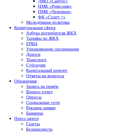
ДМО «Сантос»
ПМК «Ровесник»
ПМК «Чемпион»
ФК «Старт +»
Молодёжная политика
Коммунальная сфера
Азбука потребителя ЖКХ
Тарифы по ЖКХ
ЕРКЦ
Управляющие организации
Дороги
Транспорт
Субсидии
Капитальный ремонт
Ответы на вопросы
Обращения
Запись на приём
Вопрос-ответ
Опросы
Социальные сети
Реклама заявки
Баннеры
Пресс-центр
Газеты
Безопасность