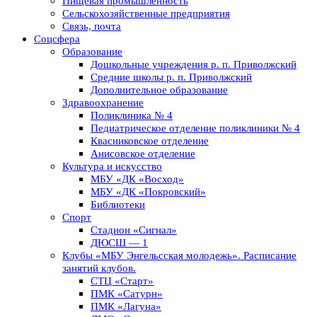
Пищевая промышленность
Сельскохозяйственные предприятия
Связь, почта
Соцсфера
Образование
Дошкольные учреждения р. п. Приволжский
Средние школы р. п. Приволжский
Дополнительное образование
Здравоохранение
Поликлиника № 4
Педиатрическое отделение поликлиники № 4
Квасниковское отделение
Анисовское отделение
Культура и искусство
МБУ «ДК «Восход»
МБУ «ДК «Покровский»
Библиотеки
Спорт
Стадион «Сигнал»
ДЮСШ — 1
Клубы «МБУ Энгельсская молодежь». Расписание
занятий клубов.
СТЦ «Старт»
ПМК «Сатурн»
ПМК «Лагуна»