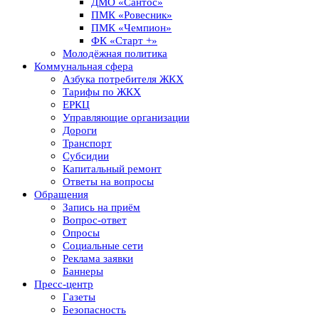
ДМО «Сантос»
ПМК «Ровесник»
ПМК «Чемпион»
ФК «Старт +»
Молодёжная политика
Коммунальная сфера
Азбука потребителя ЖКХ
Тарифы по ЖКХ
ЕРКЦ
Управляющие организации
Дороги
Транспорт
Субсидии
Капитальный ремонт
Ответы на вопросы
Обращения
Запись на приём
Вопрос-ответ
Опросы
Социальные сети
Реклама заявки
Баннеры
Пресс-центр
Газеты
Безопасность