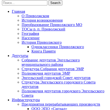
Главная
О Приволжском
История возникновения
Преобразование Приволжского МО
ТОСы р. п. Приволжский
География
Население
История Приволжского
Одноклассники Приволжского
Книга Памяти
Депутаты
Собрание депутатов Энгельсского
муниципального района
Структура Собрания депутатов ЭМР
Полномочия депутатов ЭМР
Энгельсский городской Совет депутатов
Структура Энгельсского городского Совета
депутатов
Полномочия депутатов городского Энгельсского
Совета
Инфраструктура
Предприятия перерабатывающих производств
ООО ЭПО «Сигнал»