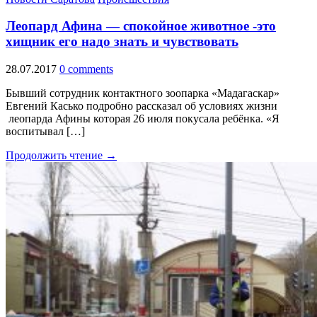
Леопард Афина — спокойное животное -это
хищник его надо знать и чувствовать
28.07.2017
0 comments
Бывший сотрудник контактного зоопарка «Мадагаскар»
Евгений Касько подробно рассказал об условиях жизни
леопарда Афины которая 26 июля покусала ребёнка. «Я
воспитывал […]
Продолжить чтение →