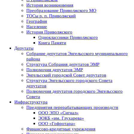
История возникновения
Преобразование Приволжского МО
ТОСы р. п. Приволжский
География
Население
История Приволжского
Одноклассники Приволжского
Книга Памяти
Депутаты
Собрание депутатов Энгельсского муниципального
района
Структура Собрания депутатов ЭМР
Полномочия депутатов ЭМР
Энгельсский городской Совет депутатов
Структура Энгельсского городского Совета
депутатов
Полномочия депутатов городского Энгельсского
Совета
Инфраструктура
Предприятия перерабатывающих производств
ООО ЭПО «Сигнал»
ЭОКБ «им. Глухарева»
ООО «Гофротара»
Финансово-кредитные учреждения