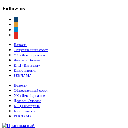
Follow us
vkontakte
odnoklassniki
telegram
youtube
Новости
Общественный совет
УК «Левобережье»
Деловой Энгельс
КРЦ «Империя»
Книга памяти
РЕКЛАМА
Новости
Общественный совет
УК «Левобережье»
Деловой Энгельс
КРЦ «Империя»
Книга памяти
РЕКЛАМА