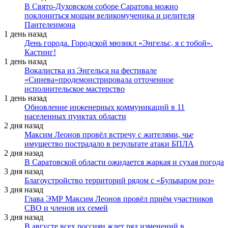
В Свято-Духовском соборе Саратова можно
поклониться мощам великомученика и целителя
Пантелеимона
1 день назад
День города. Городской мюзикл «Энгельс, я с тобой».
Кастинг!
1 день назад
Вокалистка из Энгельса на фестивале
«Синева»продемонстрировала отточенное
исполнительское мастерство
1 день назад
Обновление инженерных коммуникаций в 11
населенных пунктах области
2 дня назад
Максим Леонов провёл встречу с жителями, чье
имущество пострадало в результате атаки БПЛА
2 дня назад
В Саратовской области ожидается жаркая и сухая погода
3 дня назад
Благоустройство территорий рядом с «Бульваром роз»
3 дня назад
Глава ЭМР Максим Леонов провёл приём участников
СВО и членов их семей
3 дня назад
В августе всех россиян ждет ряд изменений в