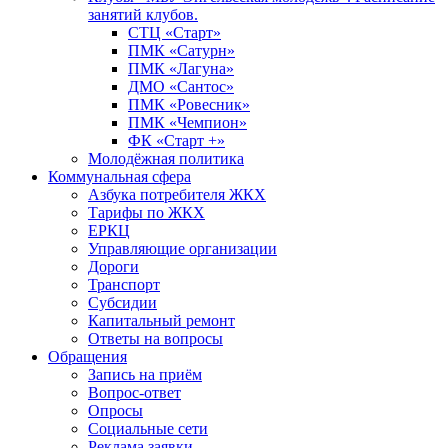
занятий клубов.
СТЦ «Старт»
ПМК «Сатурн»
ПМК «Лагуна»
ДМО «Сантос»
ПМК «Ровесник»
ПМК «Чемпион»
ФК «Старт +»
Молодёжная политика
Коммунальная сфера
Азбука потребителя ЖКХ
Тарифы по ЖКХ
ЕРКЦ
Управляющие организации
Дороги
Транспорт
Субсидии
Капитальный ремонт
Ответы на вопросы
Обращения
Запись на приём
Вопрос-ответ
Опросы
Социальные сети
Реклама заявки