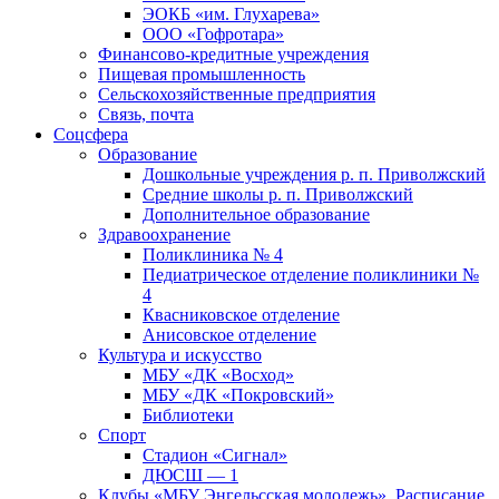
ЭОКБ «им. Глухарева»
ООО «Гофротара»
Финансово-кредитные учреждения
Пищевая промышленность
Сельскохозяйственные предприятия
Связь, почта
Соцсфера
Образование
Дошкольные учреждения р. п. Приволжский
Средние школы р. п. Приволжский
Дополнительное образование
Здравоохранение
Поликлиника № 4
Педиатрическое отделение поликлиники №
4
Квасниковское отделение
Анисовское отделение
Культура и искусство
МБУ «ДК «Восход»
МБУ «ДК «Покровский»
Библиотеки
Спорт
Стадион «Сигнал»
ДЮСШ — 1
Клубы «МБУ Энгельсская молодежь». Расписание