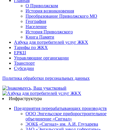
Главная
О Приволжском
История возникновения
Преобразование Приволжского МО
География
Население
История Приволжского
Книга Памяти
Азбука для потребителей услуг ЖКХ
Тарифы по ЖКХ
ЕРКЦ
Управляющие организации
Транспорт
Субсидии
Политика обработки персональных данных
Инфраструктура
Предприятия перерабатывающих производств
ООО Энгельсское приборостроительное
объединение «Сигнал»
ЭОКБ «Сигнал» им. А.И. Глухарева
ЗАО «Энгельсский завод гофротары»