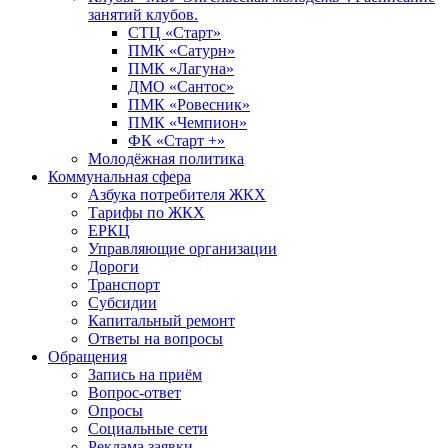
занятий клубов.
СТЦ «Старт»
ПМК «Сатурн»
ПМК «Лагуна»
ДМО «Сантос»
ПМК «Ровесник»
ПМК «Чемпион»
ФК «Старт +»
Молодёжная политика
Коммунальная сфера
Азбука потребителя ЖКХ
Тарифы по ЖКХ
ЕРКЦ
Управляющие организации
Дороги
Транспорт
Субсидии
Капитальный ремонт
Ответы на вопросы
Обращения
Запись на приём
Вопрос-ответ
Опросы
Социальные сети
Реклама заявки