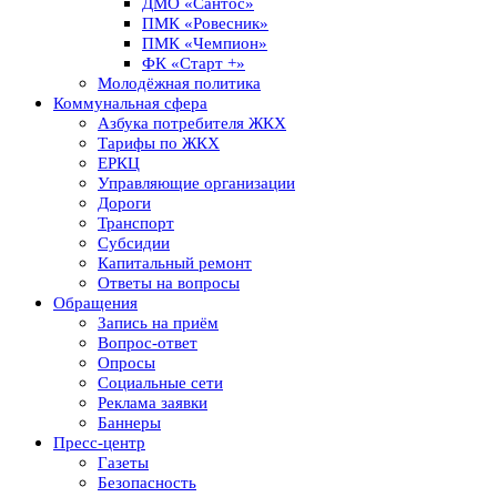
ДМО «Сантос»
ПМК «Ровесник»
ПМК «Чемпион»
ФК «Старт +»
Молодёжная политика
Коммунальная сфера
Азбука потребителя ЖКХ
Тарифы по ЖКХ
ЕРКЦ
Управляющие организации
Дороги
Транспорт
Субсидии
Капитальный ремонт
Ответы на вопросы
Обращения
Запись на приём
Вопрос-ответ
Опросы
Социальные сети
Реклама заявки
Баннеры
Пресс-центр
Газеты
Безопасность