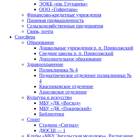
ЭОКБ «им. Глухарева»
ООО «Гофротара»
Финансово-кредитные учреждения
Пищевая промышленность
Сельскохозяйственные предприятия
Связь, почта
Соцсфера
Образование
Дошкольные учреждения р. п. Приволжский
Средние школы р. п. Приволжский
Дополнительное образование
Здравоохранение
Поликлиника № 4
Педиатрическое отделение поликлиники №
4
Квасниковское отделение
Анисовское отделение
Культура и искусство
МБУ «ДК «Восход»
МБУ «ДК «Покровский»
Библиотеки
Спорт
Стадион «Сигнал»
ДЮСШ — 1
Клубы «МБУ Энгельсская молодежь». Расписание