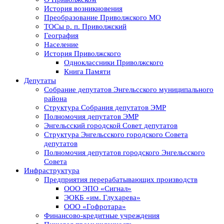
История возникновения
Преобразование Приволжского МО
ТОСы р. п. Приволжский
География
Население
История Приволжского
Одноклассники Приволжского
Книга Памяти
Депутаты
Собрание депутатов Энгельсского муниципального
района
Структура Собрания депутатов ЭМР
Полномочия депутатов ЭМР
Энгельсский городской Совет депутатов
Структура Энгельсского городского Совета
депутатов
Полномочия депутатов городского Энгельсского
Совета
Инфраструктура
Предприятия перерабатывающих производств
ООО ЭПО «Сигнал»
ЭОКБ «им. Глухарева»
ООО «Гофротара»
Финансово-кредитные учреждения