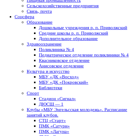
Пищевая промышленность
Сельскохозяйственные предприятия
Связь, почта
Соцсфера
Образование
Дошкольные учреждения р. п. Приволжский
Средние школы р. п. Приволжский
Дополнительное образование
Здравоохранение
Поликлиника № 4
Педиатрическое отделение поликлиники № 4
Квасниковское отделение
Анисовское отделение
Культура и искусство
МБУ «ДК «Восход»
МБУ «ДК «Покровский»
Библиотеки
Спорт
Стадион «Сигнал»
ДЮСШ — 1
Клубы «МБУ Энгельсская молодежь». Расписание
занятий клубов.
СТЦ «Старт»
ПМК «Сатурн»
ПМК «Лагуна»