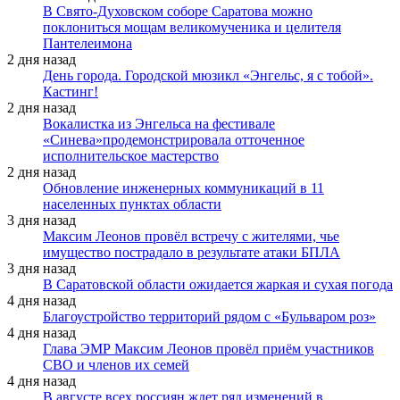
В Свято-Духовском соборе Саратова можно
поклониться мощам великомученика и целителя
Пантелеимона
2 дня назад
День города. Городской мюзикл «Энгельс, я с тобой».
Кастинг!
2 дня назад
Вокалистка из Энгельса на фестивале
«Синева»продемонстрировала отточенное
исполнительское мастерство
2 дня назад
Обновление инженерных коммуникаций в 11
населенных пунктах области
3 дня назад
Максим Леонов провёл встречу с жителями, чье
имущество пострадало в результате атаки БПЛА
3 дня назад
В Саратовской области ожидается жаркая и сухая погода
4 дня назад
Благоустройство территорий рядом с «Бульваром роз»
4 дня назад
Глава ЭМР Максим Леонов провёл приём участников
СВО и членов их семей
4 дня назад
В августе всех россиян ждет ряд изменений в