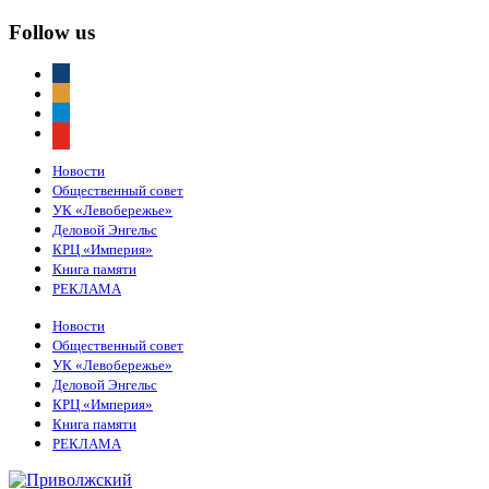
Follow us
vkontakte
odnoklassniki
telegram
youtube
Новости
Общественный совет
УК «Левобережье»
Деловой Энгельс
КРЦ «Империя»
Книга памяти
РЕКЛАМА
Новости
Общественный совет
УК «Левобережье»
Деловой Энгельс
КРЦ «Империя»
Книга памяти
РЕКЛАМА