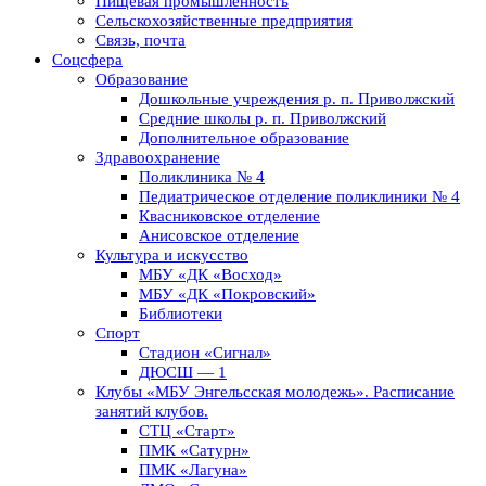
Пищевая промышленность
Сельскохозяйственные предприятия
Связь, почта
Соцсфера
Образование
Дошкольные учреждения р. п. Приволжский
Средние школы р. п. Приволжский
Дополнительное образование
Здравоохранение
Поликлиника № 4
Педиатрическое отделение поликлиники № 4
Квасниковское отделение
Анисовское отделение
Культура и искусство
МБУ «ДК «Восход»
МБУ «ДК «Покровский»
Библиотеки
Спорт
Стадион «Сигнал»
ДЮСШ — 1
Клубы «МБУ Энгельсская молодежь». Расписание
занятий клубов.
СТЦ «Старт»
ПМК «Сатурн»
ПМК «Лагуна»