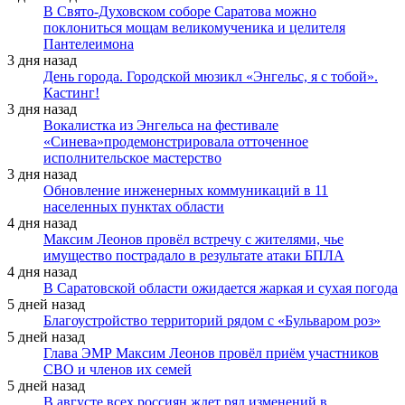
В Свято-Духовском соборе Саратова можно
поклониться мощам великомученика и целителя
Пантелеимона
3 дня назад
День города. Городской мюзикл «Энгельс, я с тобой».
Кастинг!
3 дня назад
Вокалистка из Энгельса на фестивале
«Синева»продемонстрировала отточенное
исполнительское мастерство
3 дня назад
Обновление инженерных коммуникаций в 11
населенных пунктах области
4 дня назад
Максим Леонов провёл встречу с жителями, чье
имущество пострадало в результате атаки БПЛА
4 дня назад
В Саратовской области ожидается жаркая и сухая погода
5 дней назад
Благоустройство территорий рядом с «Бульваром роз»
5 дней назад
Глава ЭМР Максим Леонов провёл приём участников
СВО и членов их семей
5 дней назад
В августе всех россиян ждет ряд изменений в