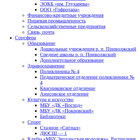
ЭОКБ «им. Глухарева»
ООО «Гофротара»
Финансово-кредитные учреждения
Пищевая промышленность
Сельскохозяйственные предприятия
Связь, почта
Соцсфера
Образование
Дошкольные учреждения р. п. Приволжский
Средние школы р. п. Приволжский
Дополнительное образование
Здравоохранение
Поликлиника № 4
Педиатрическое отделение поликлиники №
4
Квасниковское отделение
Анисовское отделение
Культура и искусство
МБУ «ДК «Восход»
МБУ «ДК «Покровский»
Библиотеки
Спорт
Стадион «Сигнал»
ДЮСШ — 1
Клубы «МБУ Энгельсская молодежь». Расписание