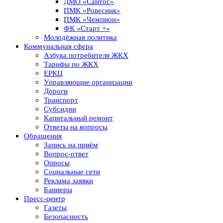
ДМО «Сантос»
ПМК «Ровесник»
ПМК «Чемпион»
ФК «Старт +»
Молодёжная политика
Коммунальная сфера
Азбука потребителя ЖКХ
Тарифы по ЖКХ
ЕРКЦ
Управляющие организации
Дороги
Транспорт
Субсидии
Капитальный ремонт
Ответы на вопросы
Обращения
Запись на приём
Вопрос-ответ
Опросы
Социальные сети
Реклама заявки
Баннеры
Пресс-центр
Газеты
Безопасность