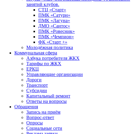
занятий клубов.
СТЦ «Старт»
ПМК «Сатурн»
ПМК «Лагуна»
ДМО «Сантос»
ПМК «Ровесник»
ПМК «Чемпион»
ФК «Старт +»
Молодёжная политика
Коммунальная сфера
Азбука потребителя ЖКХ
Тарифы по ЖКХ
ЕРКЦ
Управляющие организации
Дороги
Транспорт
Субсидии
Капитальный ремонт
Ответы на вопросы
Обращения
Запись на приём
Вопрос-ответ
Опросы
Социальные сети
Реклама заявки