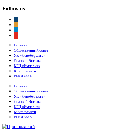
Follow us
vkontakte
odnoklassniki
telegram
youtube
Новости
Общественный совет
УК «Левобережье»
Деловой Энгельс
КРЦ «Империя»
Книга памяти
РЕКЛАМА
Новости
Общественный совет
УК «Левобережье»
Деловой Энгельс
КРЦ «Империя»
Книга памяти
РЕКЛАМА