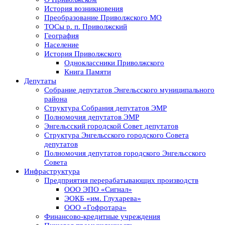
История возникновения
Преобразование Приволжского МО
ТОСы р. п. Приволжский
География
Население
История Приволжского
Одноклассники Приволжского
Книга Памяти
Депутаты
Собрание депутатов Энгельсского муниципального
района
Структура Собрания депутатов ЭМР
Полномочия депутатов ЭМР
Энгельсский городской Совет депутатов
Структура Энгельсского городского Совета
депутатов
Полномочия депутатов городского Энгельсского
Совета
Инфраструктура
Предприятия перерабатывающих производств
ООО ЭПО «Сигнал»
ЭОКБ «им. Глухарева»
ООО «Гофротара»
Финансово-кредитные учреждения