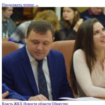
Продолжить чтение →
Власть
ЖКХ
Новости области
Общество