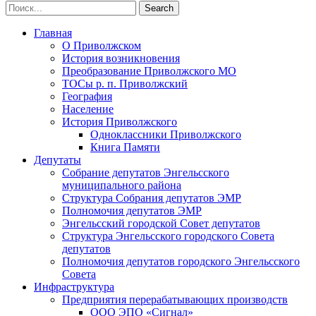
Главная
О Приволжском
История возникновения
Преобразование Приволжского МО
ТОСы р. п. Приволжский
География
Население
История Приволжского
Одноклассники Приволжского
Книга Памяти
Депутаты
Собрание депутатов Энгельсского
муниципального района
Структура Собрания депутатов ЭМР
Полномочия депутатов ЭМР
Энгельсский городской Совет депутатов
Структура Энгельсского городского Совета
депутатов
Полномочия депутатов городского Энгельсского
Совета
Инфраструктура
Предприятия перерабатывающих производств
ООО ЭПО «Сигнал»