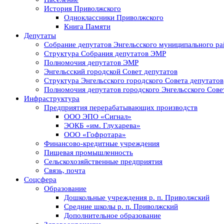
История Приволжского
Одноклассники Приволжского
Книга Памяти
Депутаты
Собрание депутатов Энгельсского муниципального ра
Структура Собрания депутатов ЭМР
Полномочия депутатов ЭМР
Энгельсский городской Совет депутатов
Структура Энгельсского городского Совета депутатов
Полномочия депутатов городского Энгельсского Сове
Инфраструктура
Предприятия перерабатывающих производств
ООО ЭПО «Сигнал»
ЭОКБ «им. Глухарева»
ООО «Гофротара»
Финансово-кредитные учреждения
Пищевая промышленность
Сельскохозяйственные предприятия
Связь, почта
Соцсфера
Образование
Дошкольные учреждения р. п. Приволжский
Средние школы р. п. Приволжский
Дополнительное образование