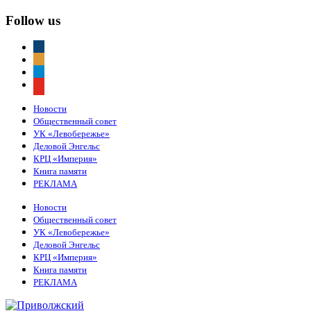
Follow us
vkontakte
odnoklassniki
telegram
youtube
Новости
Общественный совет
УК «Левобережье»
Деловой Энгельс
КРЦ «Империя»
Книга памяти
РЕКЛАМА
Новости
Общественный совет
УК «Левобережье»
Деловой Энгельс
КРЦ «Империя»
Книга памяти
РЕКЛАМА