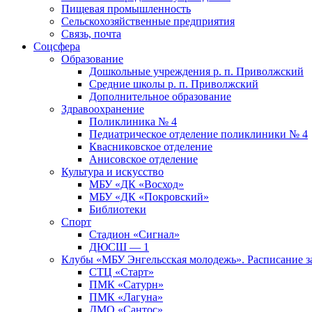
Пищевая промышленность
Сельскохозяйственные предприятия
Связь, почта
Соцсфера
Образование
Дошкольные учреждения р. п. Приволжский
Средние школы р. п. Приволжский
Дополнительное образование
Здравоохранение
Поликлиника № 4
Педиатрическое отделение поликлиники № 4
Квасниковское отделение
Анисовское отделение
Культура и искусство
МБУ «ДК «Восход»
МБУ «ДК «Покровский»
Библиотеки
Спорт
Стадион «Сигнал»
ДЮСШ — 1
Клубы «МБУ Энгельсская молодежь». Расписание з
СТЦ «Старт»
ПМК «Сатурн»
ПМК «Лагуна»
ДМО «Сантос»