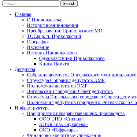
Главная
О Приволжском
История возникновения
Преобразование Приволжского МО
ТОСы р. п. Приволжский
География
Население
История Приволжского
Одноклассники Приволжского
Книга Памяти
Депутаты
Собрание депутатов Энгельсского муниципального
Структура Собрания депутатов ЭМР
Полномочия депутатов ЭМР
Энгельсский городской Совет депутатов
Структура Энгельсского городского Совета депутат
Полномочия депутатов городского Энгельсского Со
Инфраструктура
Предприятия перерабатывающих производств
ООО ЭПО «Сигнал»
ЭОКБ «им. Глухарева»
ООО «Гофротара»
Финансово-кредитные учреждения