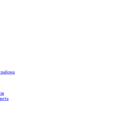
 района
ов
вета