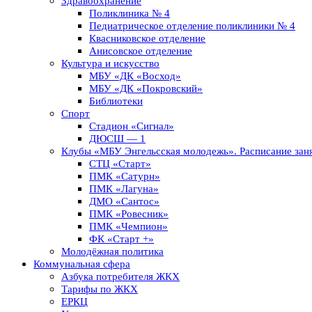
Здравоохранение
Поликлиника № 4
Педиатрическое отделение поликлиники № 4
Квасниковское отделение
Анисовское отделение
Культура и искусство
МБУ «ДК «Восход»
МБУ «ДК «Покровский»
Библиотеки
Спорт
Стадион «Сигнал»
ДЮСШ — 1
Клубы «МБУ Энгельсская молодежь». Расписание заня
СТЦ «Старт»
ПМК «Сатурн»
ПМК «Лагуна»
ДМО «Сантос»
ПМК «Ровесник»
ПМК «Чемпион»
ФК «Старт +»
Молодёжная политика
Коммунальная сфера
Азбука потребителя ЖКХ
Тарифы по ЖКХ
ЕРКЦ