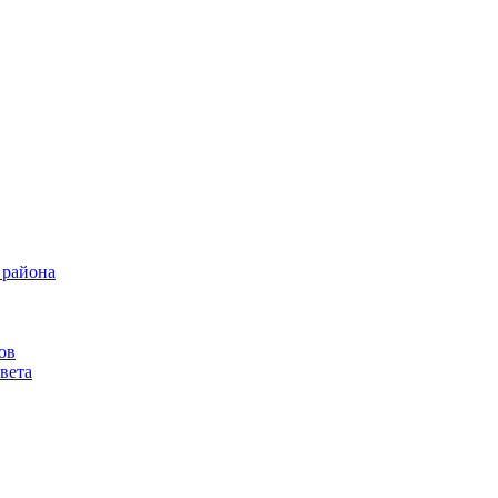
 района
ов
вета