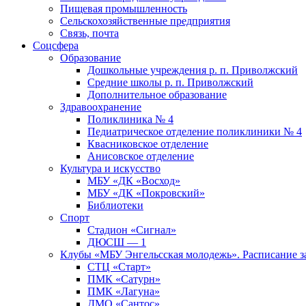
Пищевая промышленность
Сельскохозяйственные предприятия
Связь, почта
Соцсфера
Образование
Дошкольные учреждения р. п. Приволжский
Средние школы р. п. Приволжский
Дополнительное образование
Здравоохранение
Поликлиника № 4
Педиатрическое отделение поликлиники № 4
Квасниковское отделение
Анисовское отделение
Культура и искусство
МБУ «ДК «Восход»
МБУ «ДК «Покровский»
Библиотеки
Спорт
Стадион «Сигнал»
ДЮСШ — 1
Клубы «МБУ Энгельсская молодежь». Расписание з
СТЦ «Старт»
ПМК «Сатурн»
ПМК «Лагуна»
ДМО «Сантос»