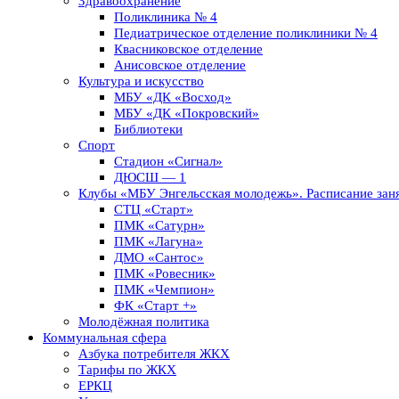
Здравоохранение
Поликлиника № 4
Педиатрическое отделение поликлиники № 4
Квасниковское отделение
Анисовское отделение
Культура и искусство
МБУ «ДК «Восход»
МБУ «ДК «Покровский»
Библиотеки
Спорт
Стадион «Сигнал»
ДЮСШ — 1
Клубы «МБУ Энгельсская молодежь». Расписание заня
СТЦ «Старт»
ПМК «Сатурн»
ПМК «Лагуна»
ДМО «Сантос»
ПМК «Ровесник»
ПМК «Чемпион»
ФК «Старт +»
Молодёжная политика
Коммунальная сфера
Азбука потребителя ЖКХ
Тарифы по ЖКХ
ЕРКЦ