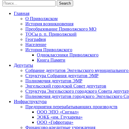
Главная
О Приволжском
История возникновения
Преобразование Приволжского МО
ТОСы р. п. Приволжский
География
Население
История Приволжского
Одноклассники Приволжского
Книга Памяти
Депутаты
Собрание депутатов Энгельсского муниципального
Структура Собрания депутатов ЭМР
Полномочия депутатов ЭМР
Энгельсский городской Совет депутатов
Структура Энгельсского городского Совета депутат
Полномочия депутатов городского Энгельсского Со
Инфраструктура
Предприятия перерабатывающих производств
ООО ЭПО «Сигнал»
ЭОКБ «им. Глухарева»
ООО «Гофротара»
Финансово-кредитные учреждения