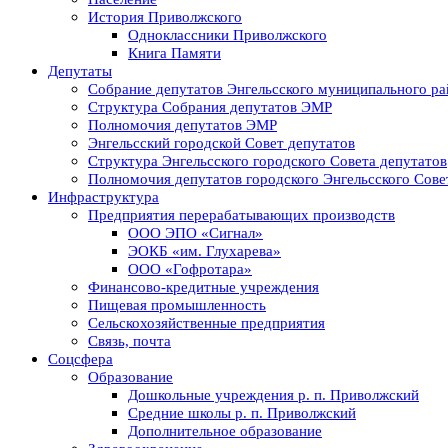
История Приволжского
Одноклассники Приволжского
Книга Памяти
Депутаты
Собрание депутатов Энгельсского муниципального ра
Структура Собрания депутатов ЭМР
Полномочия депутатов ЭМР
Энгельсский городской Совет депутатов
Структура Энгельсского городского Совета депутатов
Полномочия депутатов городского Энгельсского Сове
Инфраструктура
Предприятия перерабатывающих производств
ООО ЭПО «Сигнал»
ЭОКБ «им. Глухарева»
ООО «Гофротара»
Финансово-кредитные учреждения
Пищевая промышленность
Сельскохозяйственные предприятия
Связь, почта
Соцсфера
Образование
Дошкольные учреждения р. п. Приволжский
Средние школы р. п. Приволжский
Дополнительное образование