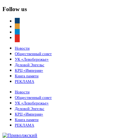
Follow us
vkontakte
odnoklassniki
telegram
youtube
Новости
Общественный совет
УК «Левобережье»
Деловой Энгельс
КРЦ «Империя»
Книга памяти
РЕКЛАМА
Новости
Общественный совет
УК «Левобережье»
Деловой Энгельс
КРЦ «Империя»
Книга памяти
РЕКЛАМА