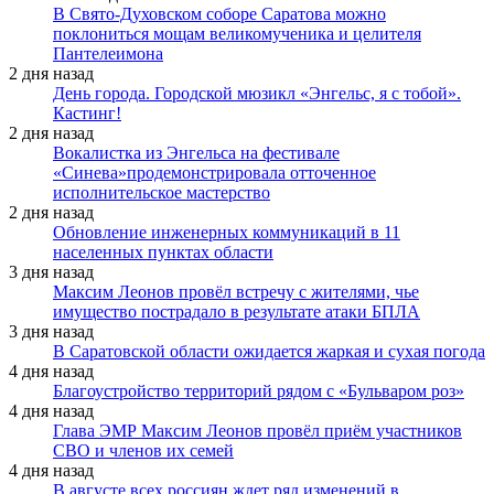
В Свято-Духовском соборе Саратова можно
поклониться мощам великомученика и целителя
Пантелеимона
2 дня назад
День города. Городской мюзикл «Энгельс, я с тобой».
Кастинг!
2 дня назад
Вокалистка из Энгельса на фестивале
«Синева»продемонстрировала отточенное
исполнительское мастерство
2 дня назад
Обновление инженерных коммуникаций в 11
населенных пунктах области
3 дня назад
Максим Леонов провёл встречу с жителями, чье
имущество пострадало в результате атаки БПЛА
3 дня назад
В Саратовской области ожидается жаркая и сухая погода
4 дня назад
Благоустройство территорий рядом с «Бульваром роз»
4 дня назад
Глава ЭМР Максим Леонов провёл приём участников
СВО и членов их семей
4 дня назад
В августе всех россиян ждет ряд изменений в