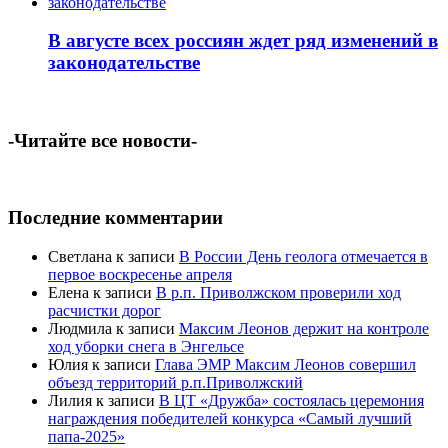
В августе всех россиян ждет ряд изменений в
законодательстве
-Читайте все новости-
Последние комментарии
Светлана
к записи
В России День геолога отмечается в
первое воскресенье апреля
Елена
к записи
В р.п. Приволжском проверили ход
расчистки дорог
Людмила
к записи
Максим Леонов держит на контроле
ход уборки снега в Энгельсе
Юлия
к записи
Глава ЭМР Максим Леонов совершил
объезд территорий р.п.Приволжский
Лилия
к записи
В ЦТ «Дружба» состоялась церемония
награждения победителей конкурса «Самый лучший
папа-2025»