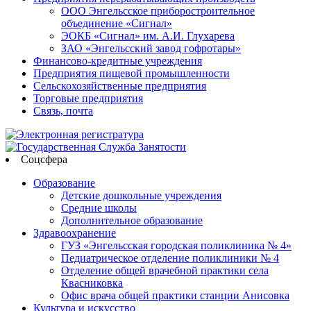
ООО Энгельсское приборостроительное
объединение «Сигнал»
ЭОКБ «Сигнал» им. А.И. Глухарева
ЗАО «Энгельсский завод гофротары»
Финансово-кредитные учреждения
Предприятия пищевой промышленности
Сельскохозяйственные предприятия
Торговые предприятия
Связь, почта
Соцсфера
Образование
Детские дошкольные учреждения
Средние школы
Дополнительное образование
Здравоохранение
ГУЗ «Энгельсская городская поликлиника № 4»
Педиатрическое отделение поликлиники № 4
Отделение общей врачебной практики села
Квасниковка
Офис врача общей практики станции Анисовка
Культура и искусство