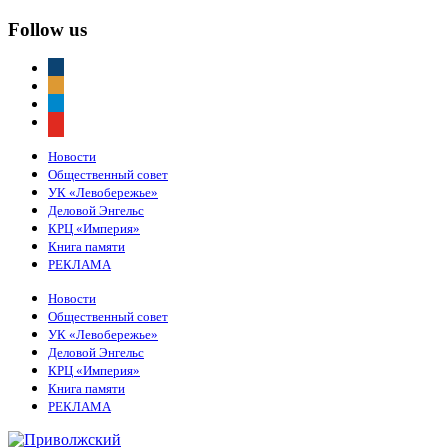
Follow us
vkontakte
odnoklassniki
telegram
youtube
Новости
Общественный совет
УК «Левобережье»
Деловой Энгельс
КРЦ «Империя»
Книга памяти
РЕКЛАМА
Новости
Общественный совет
УК «Левобережье»
Деловой Энгельс
КРЦ «Империя»
Книга памяти
РЕКЛАМА