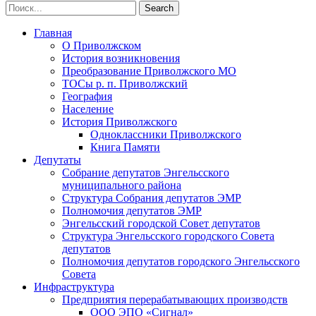
Главная
О Приволжском
История возникновения
Преобразование Приволжского МО
ТОСы р. п. Приволжский
География
Население
История Приволжского
Одноклассники Приволжского
Книга Памяти
Депутаты
Собрание депутатов Энгельсского
муниципального района
Структура Собрания депутатов ЭМР
Полномочия депутатов ЭМР
Энгельсский городской Совет депутатов
Структура Энгельсского городского Совета
депутатов
Полномочия депутатов городского Энгельсского
Совета
Инфраструктура
Предприятия перерабатывающих производств
ООО ЭПО «Сигнал»