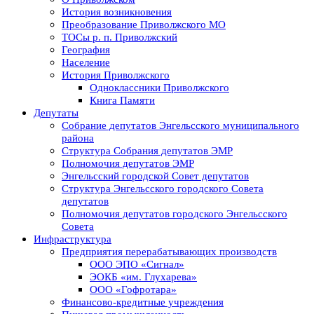
История возникновения
Преобразование Приволжского МО
ТОСы р. п. Приволжский
География
Население
История Приволжского
Одноклассники Приволжского
Книга Памяти
Депутаты
Собрание депутатов Энгельсского муниципального
района
Структура Собрания депутатов ЭМР
Полномочия депутатов ЭМР
Энгельсский городской Совет депутатов
Структура Энгельсского городского Совета
депутатов
Полномочия депутатов городского Энгельсского
Совета
Инфраструктура
Предприятия перерабатывающих производств
ООО ЭПО «Сигнал»
ЭОКБ «им. Глухарева»
ООО «Гофротара»
Финансово-кредитные учреждения