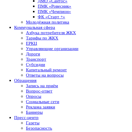
ДМО «Сантос»
ПМК «Ровесник»
ПМК «Чемпион»
ФК «Старт +»
Молодёжная политика
Коммунальная сфера
Азбука потребителя ЖКХ
Тарифы по ЖКХ
ЕРКЦ
Управляющие организации
Дороги
Транспорт
Субсидии
Капитальный ремонт
Ответы на вопросы
Обращения
Запись на приём
Вопрос-ответ
Опросы
Социальные сети
Реклама заявки
Баннеры
Пресс-центр
Газеты
Безопасность