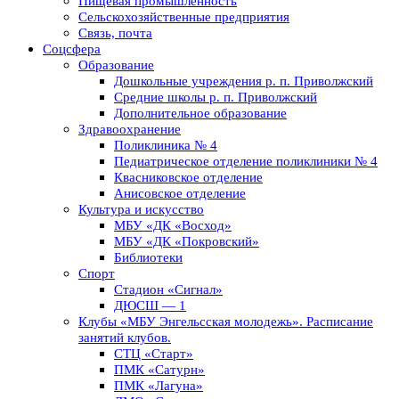
Пищевая промышленность
Сельскохозяйственные предприятия
Связь, почта
Соцсфера
Образование
Дошкольные учреждения р. п. Приволжский
Средние школы р. п. Приволжский
Дополнительное образование
Здравоохранение
Поликлиника № 4
Педиатрическое отделение поликлиники № 4
Квасниковское отделение
Анисовское отделение
Культура и искусство
МБУ «ДК «Восход»
МБУ «ДК «Покровский»
Библиотеки
Спорт
Стадион «Сигнал»
ДЮСШ — 1
Клубы «МБУ Энгельсская молодежь». Расписание
занятий клубов.
СТЦ «Старт»
ПМК «Сатурн»
ПМК «Лагуна»