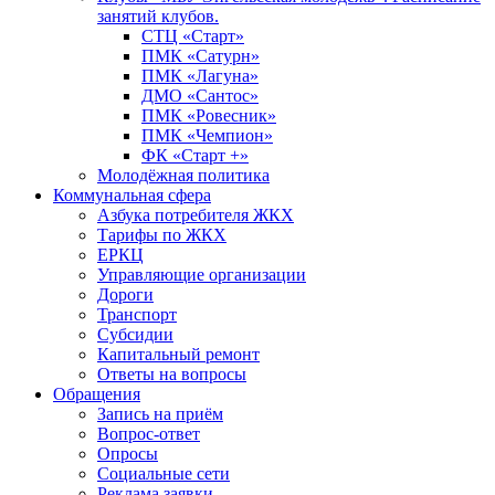
занятий клубов.
СТЦ «Старт»
ПМК «Сатурн»
ПМК «Лагуна»
ДМО «Сантос»
ПМК «Ровесник»
ПМК «Чемпион»
ФК «Старт +»
Молодёжная политика
Коммунальная сфера
Азбука потребителя ЖКХ
Тарифы по ЖКХ
ЕРКЦ
Управляющие организации
Дороги
Транспорт
Субсидии
Капитальный ремонт
Ответы на вопросы
Обращения
Запись на приём
Вопрос-ответ
Опросы
Социальные сети
Реклама заявки