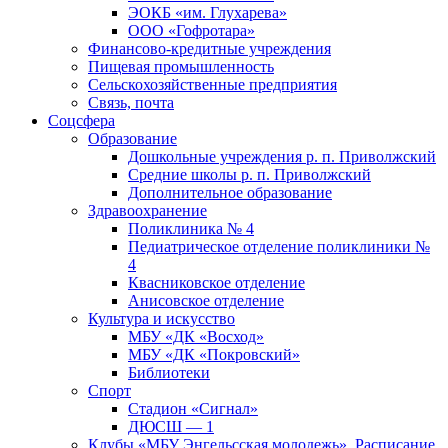
ЭОКБ «им. Глухарева»
ООО «Гофротара»
Финансово-кредитные учреждения
Пищевая промышленность
Сельскохозяйственные предприятия
Связь, почта
Соцсфера
Образование
Дошкольные учреждения р. п. Приволжский
Средние школы р. п. Приволжский
Дополнительное образование
Здравоохранение
Поликлиника № 4
Педиатрическое отделение поликлиники №
4
Квасниковское отделение
Анисовское отделение
Культура и искусство
МБУ «ДК «Восход»
МБУ «ДК «Покровский»
Библиотеки
Спорт
Стадион «Сигнал»
ДЮСШ — 1
Клубы «МБУ Энгельсская молодежь». Расписание