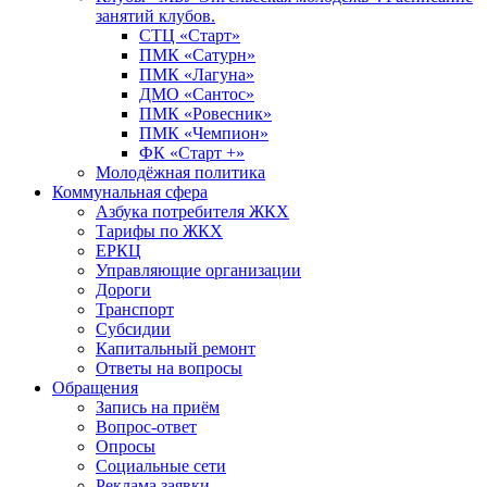
занятий клубов.
СТЦ «Старт»
ПМК «Сатурн»
ПМК «Лагуна»
ДМО «Сантос»
ПМК «Ровесник»
ПМК «Чемпион»
ФК «Старт +»
Молодёжная политика
Коммунальная сфера
Азбука потребителя ЖКХ
Тарифы по ЖКХ
ЕРКЦ
Управляющие организации
Дороги
Транспорт
Субсидии
Капитальный ремонт
Ответы на вопросы
Обращения
Запись на приём
Вопрос-ответ
Опросы
Социальные сети
Реклама заявки