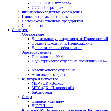
ЭОКБ «им. Глухарева»
ООО «Гофротара»
Финансово-кредитные учреждения
Пищевая промышленность
Сельскохозяйственные предприятия
Связь, почта
Соцсфера
Образование
Дошкольные учреждения р. п. Приволжский
Средние школы р. п. Приволжский
Дополнительное образование
Здравоохранение
Поликлиника № 4
Педиатрическое отделение поликлиники №
4
Квасниковское отделение
Анисовское отделение
Культура и искусство
МБУ «ДК «Восход»
МБУ «ДК «Покровский»
Библиотеки
Спорт
Стадион «Сигнал»
ДЮСШ — 1
Клубы «МБУ Энгельсская молодежь». Расписание