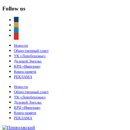
Follow us
vkontakte
odnoklassniki
telegram
youtube
Новости
Общественный совет
УК «Левобережье»
Деловой Энгельс
КРЦ «Империя»
Книга памяти
РЕКЛАМА
Новости
Общественный совет
УК «Левобережье»
Деловой Энгельс
КРЦ «Империя»
Книга памяти
РЕКЛАМА