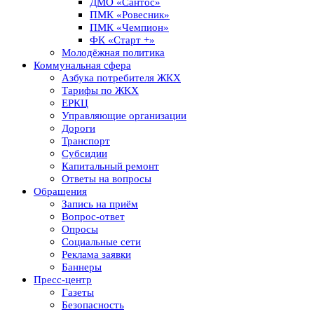
ДМО «Сантос»
ПМК «Ровесник»
ПМК «Чемпион»
ФК «Старт +»
Молодёжная политика
Коммунальная сфера
Азбука потребителя ЖКХ
Тарифы по ЖКХ
ЕРКЦ
Управляющие организации
Дороги
Транспорт
Субсидии
Капитальный ремонт
Ответы на вопросы
Обращения
Запись на приём
Вопрос-ответ
Опросы
Социальные сети
Реклама заявки
Баннеры
Пресс-центр
Газеты
Безопасность