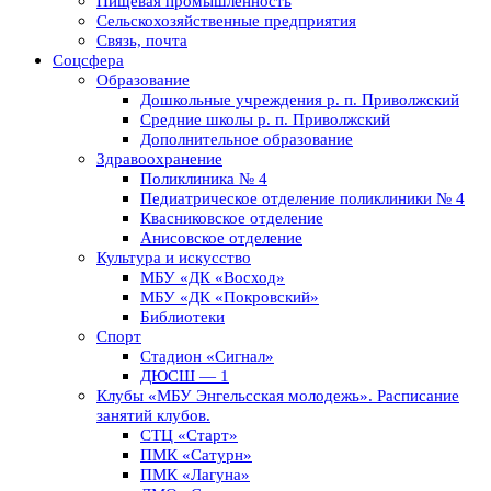
Пищевая промышленность
Сельскохозяйственные предприятия
Связь, почта
Соцсфера
Образование
Дошкольные учреждения р. п. Приволжский
Средние школы р. п. Приволжский
Дополнительное образование
Здравоохранение
Поликлиника № 4
Педиатрическое отделение поликлиники № 4
Квасниковское отделение
Анисовское отделение
Культура и искусство
МБУ «ДК «Восход»
МБУ «ДК «Покровский»
Библиотеки
Спорт
Стадион «Сигнал»
ДЮСШ — 1
Клубы «МБУ Энгельсская молодежь». Расписание
занятий клубов.
СТЦ «Старт»
ПМК «Сатурн»
ПМК «Лагуна»