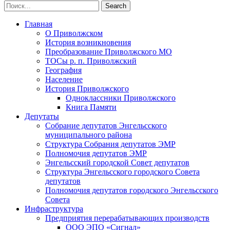
Главная
О Приволжском
История возникновения
Преобразование Приволжского МО
ТОСы р. п. Приволжский
География
Население
История Приволжского
Одноклассники Приволжского
Книга Памяти
Депутаты
Собрание депутатов Энгельсского
муниципального района
Структура Собрания депутатов ЭМР
Полномочия депутатов ЭМР
Энгельсский городской Совет депутатов
Структура Энгельсского городского Совета
депутатов
Полномочия депутатов городского Энгельсского
Совета
Инфраструктура
Предприятия перерабатывающих производств
ООО ЭПО «Сигнал»