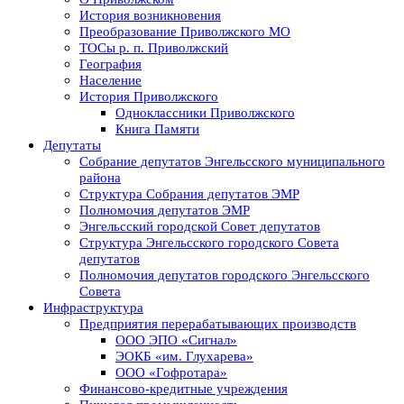
История возникновения
Преобразование Приволжского МО
ТОСы р. п. Приволжский
География
Население
История Приволжского
Одноклассники Приволжского
Книга Памяти
Депутаты
Собрание депутатов Энгельсского муниципального
района
Структура Собрания депутатов ЭМР
Полномочия депутатов ЭМР
Энгельсский городской Совет депутатов
Структура Энгельсского городского Совета
депутатов
Полномочия депутатов городского Энгельсского
Совета
Инфраструктура
Предприятия перерабатывающих производств
ООО ЭПО «Сигнал»
ЭОКБ «им. Глухарева»
ООО «Гофротара»
Финансово-кредитные учреждения