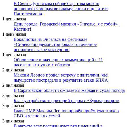
В Свято-Духовском соборе Саратова можно
поклониться мощам великомученика и целителя
Пантелеимона
1 день назад
День города. Городской мюзикл «Энгельс, я с тобой».
Кастинг!
1 день назад
Вокалистка из Энгельса на фестивале
«Синева»продемонстрировала отточенное
исполнительское мастерство
1 день назад
Обновление инженерных коммуникаций в 11
населенных пунктах области
2 дня назад
Максим Леонов провёл встречу с жителями, чье
имущество пострадало в результате атаки БПЛА
2 дня назад
В Саратовской области ожидается жаркая и сухая погода
3 дня назад
Благоустройство территорий рядом с «Бульваром роз»
3 дня назад
Глава ЭМР Максим Леонов провёл приём участников
СВО и членов их семей
3 дня назад
В августе всех россиян ждет ряд изменений в