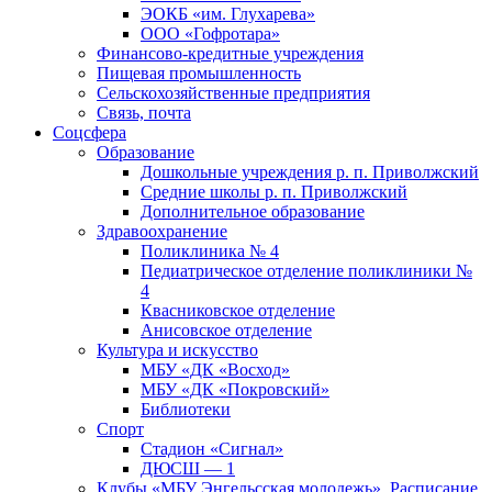
ЭОКБ «им. Глухарева»
ООО «Гофротара»
Финансово-кредитные учреждения
Пищевая промышленность
Сельскохозяйственные предприятия
Связь, почта
Соцсфера
Образование
Дошкольные учреждения р. п. Приволжский
Средние школы р. п. Приволжский
Дополнительное образование
Здравоохранение
Поликлиника № 4
Педиатрическое отделение поликлиники №
4
Квасниковское отделение
Анисовское отделение
Культура и искусство
МБУ «ДК «Восход»
МБУ «ДК «Покровский»
Библиотеки
Спорт
Стадион «Сигнал»
ДЮСШ — 1
Клубы «МБУ Энгельсская молодежь». Расписание