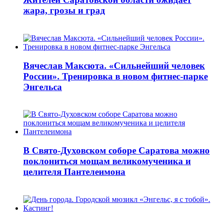
жара, грозы и град
Вячеслав Максюта. «Сильнейший человек
России». Тренировка в новом фитнес-парке
Энгельса
В Свято-Духовском соборе Саратова можно
поклониться мощам великомученика и
целителя Пантелеимона