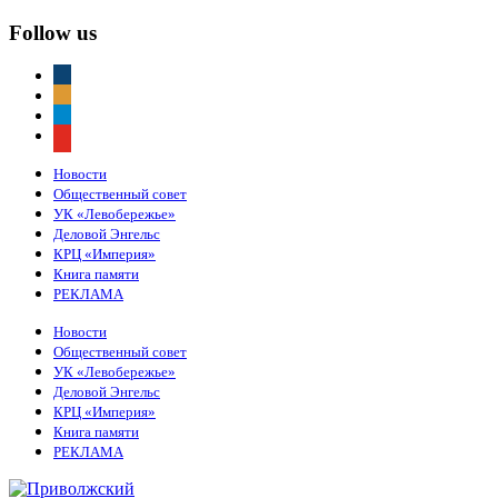
Follow us
vkontakte
odnoklassniki
telegram
youtube
Новости
Общественный совет
УК «Левобережье»
Деловой Энгельс
КРЦ «Империя»
Книга памяти
РЕКЛАМА
Новости
Общественный совет
УК «Левобережье»
Деловой Энгельс
КРЦ «Империя»
Книга памяти
РЕКЛАМА