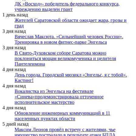
ДК «Восход»- победитель федерального конкурса,
учреждению выделен грант
1 день назад
Жителей Саратовской области ожидает жара, грозы и
град
3 дня назад
Вячеслав Максюта. «Сильнейший человек России».
Тренировка в новом фитнес-парке Энгельса
3 дня назад
В Свято-Духовском соборе Саратова можно
поклониться мощам великомученика и целителя
Пантелеимона
4 дня назад
День города. Городской мюзикл «Энгельс, я с тобой».
Кастинг!
4 дня назад
Вокалистка из Энгельса на фестивале
«Синева»продемонстрировала отточенное
исполнительское мастерство
4 дня назад
Обновление инженерных коммуникаций в 11
населенных пунктах области
5 дней назад
Максим Леонов провёл встречу с жителями, чье
имущество пострадало в результате атаки БПЛА