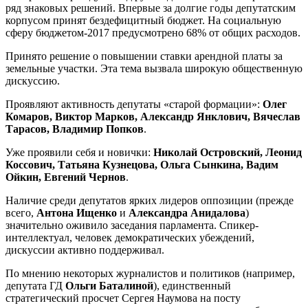
ряд знаковых решений. Впервые за долгие годы депутатским
корпусом принят бездефицитный бюджет. На социальную
сферу бюджетом-2017 предусмотрено 68% от общих расходов.
Принято решение о повышении ставки арендной платы за
земельные участки. Эта тема вызвала широкую общественную
дискуссию.
Проявляют активность депутаты «старой формации»:
Олег
Комаров, Виктор Марков, Александр Янклович, Вячеслав
Тарасов, Владимир Попков
.
Уже проявили себя и новички:
Николай Островский, Леонид
Коссович, Татьяна Кузнецова, Ольга Сынкина, Вадим
Ойкин, Евгений Чернов
.
Наличие среди депутатов ярких лидеров оппозиции (прежде
всего,
Антона Ищенко
и
Александра Анидалова
)
значительно оживило заседания парламента. Спикер-
интеллектуал, человек демократических убеждений,
дискуссии активно поддерживал.
По мнению некоторых журналистов и политиков (например,
депутата ГД
Ольги Баталиной
), единственный
стратегический просчет Сергея Наумова на посту