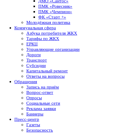
ДМО «Сантос»
ПМК «Ровесник»
ПМК «Чемпион»
ФК «Старт +»
Молодёжная политика
Коммунальная сфера
Азбука потребителя ЖКХ
Тарифы по ЖКХ
ЕРКЦ
Управляющие организации
Дороги
Транспорт
Субсидии
Капитальный ремонт
Ответы на вопросы
Обращения
Запись на приём
Вопрос-ответ
Опросы
Социальные сети
Реклама заявки
Баннеры
Пресс-центр
Газеты
Безопасность