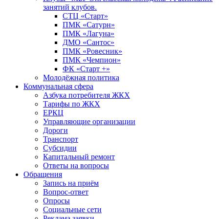
занятий клубов.
СТЦ «Старт»
ПМК «Сатурн»
ПМК «Лагуна»
ДМО «Сантос»
ПМК «Ровесник»
ПМК «Чемпион»
ФК «Старт +»
Молодёжная политика
Коммунальная сфера
Азбука потребителя ЖКХ
Тарифы по ЖКХ
ЕРКЦ
Управляющие организации
Дороги
Транспорт
Субсидии
Капитальный ремонт
Ответы на вопросы
Обращения
Запись на приём
Вопрос-ответ
Опросы
Социальные сети
Реклама заявки