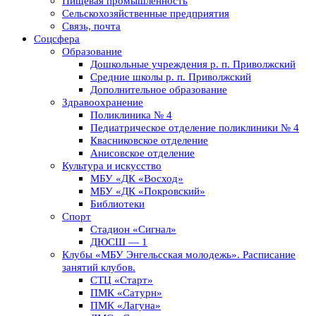
Пищевая промышленность
Сельскохозяйственные предприятия
Связь, почта
Соцсфера
Образование
Дошкольные учреждения р. п. Приволжский
Средние школы р. п. Приволжский
Дополнительное образование
Здравоохранение
Поликлиника № 4
Педиатрическое отделение поликлиники № 4
Квасниковское отделение
Анисовское отделение
Культура и искусство
МБУ «ДК «Восход»
МБУ «ДК «Покровский»
Библиотеки
Спорт
Стадион «Сигнал»
ДЮСШ — 1
Клубы «МБУ Энгельсская молодежь». Расписание
занятий клубов.
СТЦ «Старт»
ПМК «Сатурн»
ПМК «Лагуна»