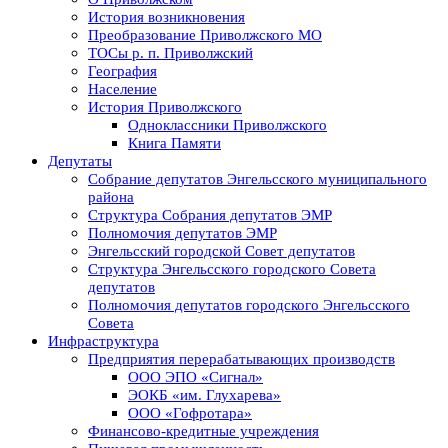
История возникновения
Преобразование Приволжского МО
ТОСы р. п. Приволжский
География
Население
История Приволжского
Одноклассники Приволжского
Книга Памяти
Депутаты
Собрание депутатов Энгельсского муниципального
района
Структура Собрания депутатов ЭМР
Полномочия депутатов ЭМР
Энгельсский городской Совет депутатов
Структура Энгельсского городского Совета
депутатов
Полномочия депутатов городского Энгельсского
Совета
Инфраструктура
Предприятия перерабатывающих производств
ООО ЭПО «Сигнал»
ЭОКБ «им. Глухарева»
ООО «Гофротара»
Финансово-кредитные учреждения