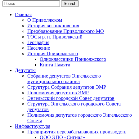
Главная
О Приволжском
История возникновения
Преобразование Приволжского МО
ТОСы р. п. Приволжский
География
Население
История Приволжского
Одноклассники Приволжского
Книга Памяти
Депутаты
Собрание депутатов Энгельсского
муниципального района
Структура Собрания депутатов ЭМР
Полномочия депутатов ЭМР
Энгельсский городской Совет депутатов
Структура Энгельсского городского Совета
депутатов
Полномочия депутатов городского Энгельсского
Совета
Инфраструктура
Предприятия перерабатывающих производств
ООО ЭПО «Сигнал»