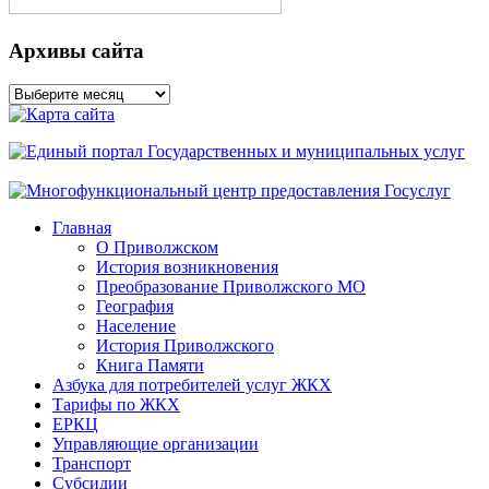
Архивы сайта
Архивы
сайта
Главная
О Приволжском
История возникновения
Преобразование Приволжского МО
География
Население
История Приволжского
Книга Памяти
Азбука для потребителей услуг ЖКХ
Тарифы по ЖКХ
ЕРКЦ
Управляющие организации
Транспорт
Субсидии