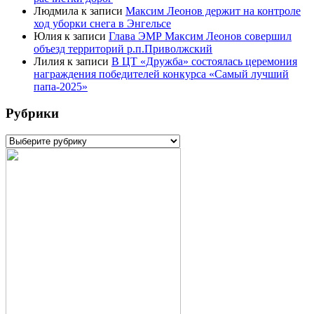
Людмила
к записи
Максим Леонов держит на контроле
ход уборки снега в Энгельсе
Юлия
к записи
Глава ЭМР Максим Леонов совершил
объезд территорий р.п.Приволжский
Лилия
к записи
В ЦТ «Дружба» состоялась церемония
награждения победителей конкурса «Самый лучший
папа-2025»
Рубрики
Рубрики