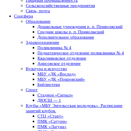
Пищевая промышленность
Сельскохозяйственные предприятия
Связь, почта
Соцсфера
Образование
Дошкольные учреждения р. п. Приволжский
Средние школы р. п. Приволжский
Дополнительное образование
Здравоохранение
Поликлиника № 4
Педиатрическое отделение поликлиники № 4
Квасниковское отделение
Анисовское отделение
Культура и искусство
МБУ «ДК «Восход»
МБУ «ДК «Покровский»
Библиотеки
Спорт
Стадион «Сигнал»
ДЮСШ — 1
Клубы «МБУ Энгельсская молодежь». Расписание
занятий клубов.
СТЦ «Старт»
ПМК «Сатурн»
ПМК «Лагуна»