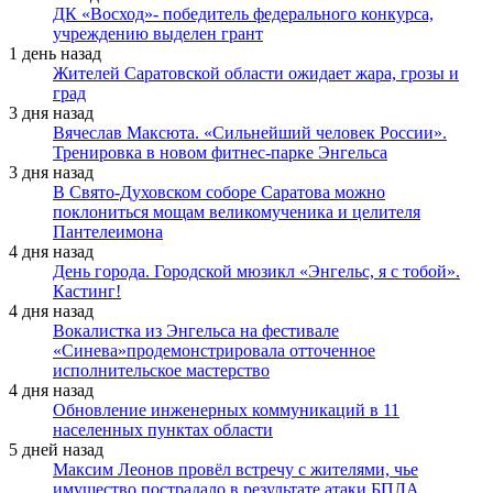
ДК «Восход»- победитель федерального конкурса,
учреждению выделен грант
1 день назад
Жителей Саратовской области ожидает жара, грозы и
град
3 дня назад
Вячеслав Максюта. «Сильнейший человек России».
Тренировка в новом фитнес-парке Энгельса
3 дня назад
В Свято-Духовском соборе Саратова можно
поклониться мощам великомученика и целителя
Пантелеимона
4 дня назад
День города. Городской мюзикл «Энгельс, я с тобой».
Кастинг!
4 дня назад
Вокалистка из Энгельса на фестивале
«Синева»продемонстрировала отточенное
исполнительское мастерство
4 дня назад
Обновление инженерных коммуникаций в 11
населенных пунктах области
5 дней назад
Максим Леонов провёл встречу с жителями, чье
имущество пострадало в результате атаки БПЛА