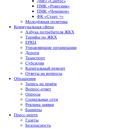
ДМО «Сантос»
ПМК «Ровесник»
ПМК «Чемпион»
ФК «Старт +»
Молодёжная политика
Коммунальная сфера
Азбука потребителя ЖКХ
Тарифы по ЖКХ
ЕРКЦ
Управляющие организации
Дороги
Транспорт
Субсидии
Капитальный ремонт
Ответы на вопросы
Обращения
Запись на приём
Вопрос-ответ
Опросы
Социальные сети
Реклама заявки
Баннеры
Пресс-центр
Газеты
Безопасность