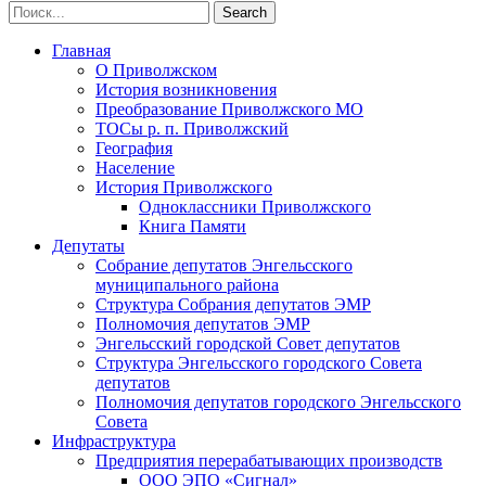
Главная
О Приволжском
История возникновения
Преобразование Приволжского МО
ТОСы р. п. Приволжский
География
Население
История Приволжского
Одноклассники Приволжского
Книга Памяти
Депутаты
Собрание депутатов Энгельсского
муниципального района
Структура Собрания депутатов ЭМР
Полномочия депутатов ЭМР
Энгельсский городской Совет депутатов
Структура Энгельсского городского Совета
депутатов
Полномочия депутатов городского Энгельсского
Совета
Инфраструктура
Предприятия перерабатывающих производств
ООО ЭПО «Сигнал»