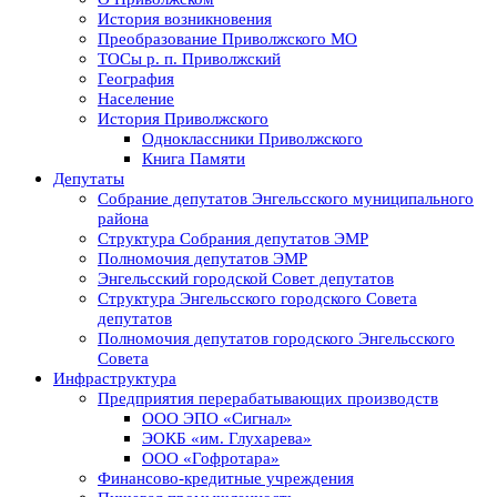
История возникновения
Преобразование Приволжского МО
ТОСы р. п. Приволжский
География
Население
История Приволжского
Одноклассники Приволжского
Книга Памяти
Депутаты
Собрание депутатов Энгельсского муниципального
района
Структура Собрания депутатов ЭМР
Полномочия депутатов ЭМР
Энгельсский городской Совет депутатов
Структура Энгельсского городского Совета
депутатов
Полномочия депутатов городского Энгельсского
Совета
Инфраструктура
Предприятия перерабатывающих производств
ООО ЭПО «Сигнал»
ЭОКБ «им. Глухарева»
ООО «Гофротара»
Финансово-кредитные учреждения