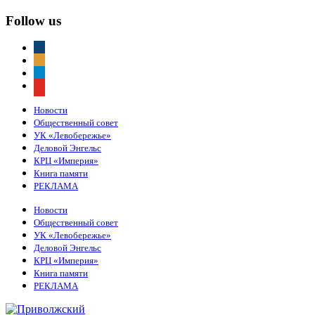
Follow us
vkontakte
odnoklassniki
telegram
youtube
Новости
Общественный совет
УК «Левобережье»
Деловой Энгельс
КРЦ «Империя»
Книга памяти
РЕКЛАМА
Новости
Общественный совет
УК «Левобережье»
Деловой Энгельс
КРЦ «Империя»
Книга памяти
РЕКЛАМА