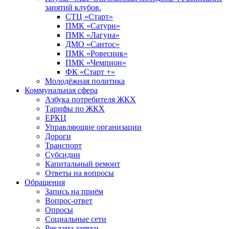
занятий клубов.
СТЦ «Старт»
ПМК «Сатурн»
ПМК «Лагуна»
ДМО «Сантос»
ПМК «Ровесник»
ПМК «Чемпион»
ФК «Старт +»
Молодёжная политика
Коммунальная сфера
Азбука потребителя ЖКХ
Тарифы по ЖКХ
ЕРКЦ
Управляющие организации
Дороги
Транспорт
Субсидии
Капитальный ремонт
Ответы на вопросы
Обращения
Запись на приём
Вопрос-ответ
Опросы
Социальные сети
Реклама заявки