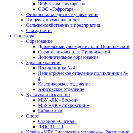
ЭОКБ «им. Глухарева»
ООО «Гофротара»
Финансово-кредитные учреждения
Пищевая промышленность
Сельскохозяйственные предприятия
Связь, почта
Соцсфера
Образование
Дошкольные учреждения р. п. Приволжский
Средние школы р. п. Приволжский
Дополнительное образование
Здравоохранение
Поликлиника № 4
Педиатрическое отделение поликлиники №
4
Квасниковское отделение
Анисовское отделение
Культура и искусство
МБУ «ДК «Восход»
МБУ «ДК «Покровский»
Библиотеки
Спорт
Стадион «Сигнал»
ДЮСШ — 1
Клубы «МБУ Энгельсская молодежь». Расписание