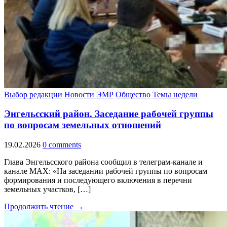
Выбор редакции
Новости ЭМР
Общество
Темы недели
Энгельсский район. Заседание рабочей группы
по вопросам земельных отношений
19.02.2026
0 comments
Глава Энгельсского района сообщил в телеграм-канале и
канале МАХ: «На заседании рабочей группы по вопросам
формирования и последующего включения в перечни
земельных участков, […]
Продолжить чтение →