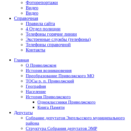
Фоторепортажи
Видео
Видео
Справочная
Правила сайта
4 Отдел полиции
Телефоны горячие линии
Экстренные службы (телефоны)
Телефоны справочной
Контакты
Главная
О Приволжском
История возникновения
Преобразование Приволжского МО
ТОСы р. п. Приволжский
География
Население
История Приволжского
Одноклассники Приволжского
Книга Памяти
Депутаты
Собрание депутатов Энгельсского муниципального
района
Структура Собрания депутатов ЭМР