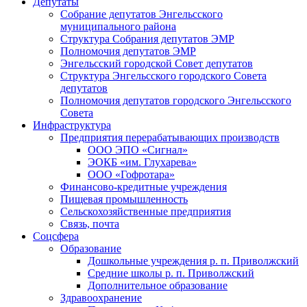
Депутаты
Собрание депутатов Энгельсского
муниципального района
Структура Собрания депутатов ЭМР
Полномочия депутатов ЭМР
Энгельсский городской Совет депутатов
Структура Энгельсского городского Совета
депутатов
Полномочия депутатов городского Энгельсского
Совета
Инфраструктура
Предприятия перерабатывающих производств
ООО ЭПО «Сигнал»
ЭОКБ «им. Глухарева»
ООО «Гофротара»
Финансово-кредитные учреждения
Пищевая промышленность
Сельскохозяйственные предприятия
Связь, почта
Соцсфера
Образование
Дошкольные учреждения р. п. Приволжский
Средние школы р. п. Приволжский
Дополнительное образование
Здравоохранение