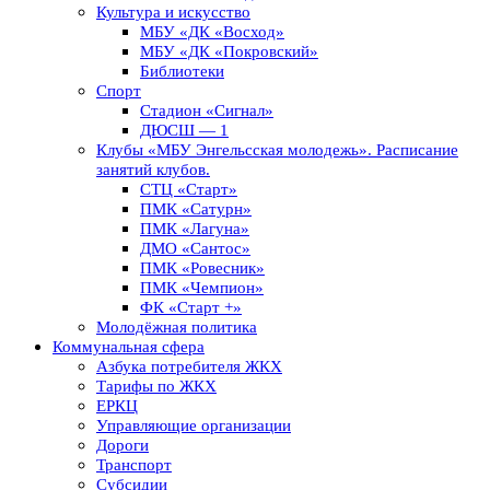
Культура и искусство
МБУ «ДК «Восход»
МБУ «ДК «Покровский»
Библиотеки
Спорт
Стадион «Сигнал»
ДЮСШ — 1
Клубы «МБУ Энгельсская молодежь». Расписание
занятий клубов.
СТЦ «Старт»
ПМК «Сатурн»
ПМК «Лагуна»
ДМО «Сантос»
ПМК «Ровесник»
ПМК «Чемпион»
ФК «Старт +»
Молодёжная политика
Коммунальная сфера
Азбука потребителя ЖКХ
Тарифы по ЖКХ
ЕРКЦ
Управляющие организации
Дороги
Транспорт
Субсидии