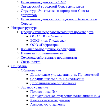
Полномочия депутатов ЭМР
Энгельсский городской Совет депутатов
Структура Энгельсского городского Совета
депутатов
Полномочия депутатов городского Энгельсского
Совета
Инфраструктура
Предприятия перерабатывающих производств
ООО ЭПО «Сигнал»
ЭОКБ «им. Глухарева»
ООО «Гофротара»
Финансово-кредитные учреждения
Пищевая промышленность
Сельскохозяйственные предприятия
Связь, почта
Соцсфера
Образование
Дошкольные учреждения р. п. Приволжский
Средние школы р. п. Приволжский
Дополнительное образование
Здравоохранение
Поликлиника № 4
Педиатрическое отделение поликлиники № 4
Квасниковское отделение
Анисовское отделение