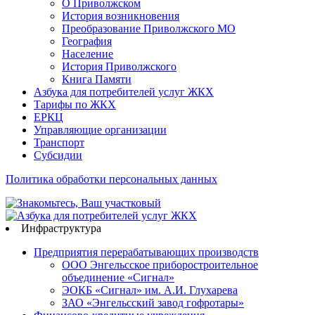
О Приволжском
История возникновения
Преобразование Приволжского МО
География
Население
История Приволжского
Книга Памяти
Азбука для потребителей услуг ЖКХ
Тарифы по ЖКХ
ЕРКЦ
Управляющие организации
Транспорт
Субсидии
Политика обработки персональных данных
Инфраструктура
Предприятия перерабатывающих производств
ООО Энгельсское приборостроительное
объединение «Сигнал»
ЭОКБ «Сигнал» им. А.И. Глухарева
ЗАО «Энгельсский завод гофротары»