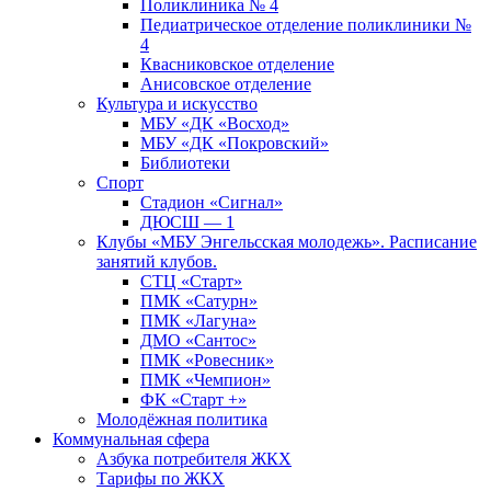
Поликлиника № 4
Педиатрическое отделение поликлиники №
4
Квасниковское отделение
Анисовское отделение
Культура и искусство
МБУ «ДК «Восход»
МБУ «ДК «Покровский»
Библиотеки
Спорт
Стадион «Сигнал»
ДЮСШ — 1
Клубы «МБУ Энгельсская молодежь». Расписание
занятий клубов.
СТЦ «Старт»
ПМК «Сатурн»
ПМК «Лагуна»
ДМО «Сантос»
ПМК «Ровесник»
ПМК «Чемпион»
ФК «Старт +»
Молодёжная политика
Коммунальная сфера
Азбука потребителя ЖКХ
Тарифы по ЖКХ