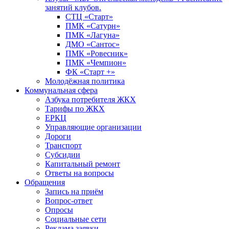
занятий клубов.
СТЦ «Старт»
ПМК «Сатурн»
ПМК «Лагуна»
ДМО «Сантос»
ПМК «Ровесник»
ПМК «Чемпион»
ФК «Старт +»
Молодёжная политика
Коммунальная сфера
Азбука потребителя ЖКХ
Тарифы по ЖКХ
ЕРКЦ
Управляющие организации
Дороги
Транспорт
Субсидии
Капитальный ремонт
Ответы на вопросы
Обращения
Запись на приём
Вопрос-ответ
Опросы
Социальные сети
Реклама заявки