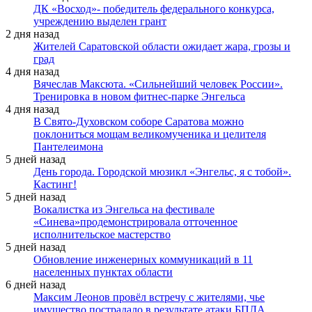
ДК «Восход»- победитель федерального конкурса,
учреждению выделен грант
2 дня назад
Жителей Саратовской области ожидает жара, грозы и
град
4 дня назад
Вячеслав Максюта. «Сильнейший человек России».
Тренировка в новом фитнес-парке Энгельса
4 дня назад
В Свято-Духовском соборе Саратова можно
поклониться мощам великомученика и целителя
Пантелеимона
5 дней назад
День города. Городской мюзикл «Энгельс, я с тобой».
Кастинг!
5 дней назад
Вокалистка из Энгельса на фестивале
«Синева»продемонстрировала отточенное
исполнительское мастерство
5 дней назад
Обновление инженерных коммуникаций в 11
населенных пунктах области
6 дней назад
Максим Леонов провёл встречу с жителями, чье
имущество пострадало в результате атаки БПЛА