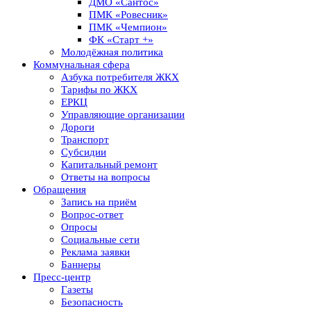
ДМО «Сантос»
ПМК «Ровесник»
ПМК «Чемпион»
ФК «Старт +»
Молодёжная политика
Коммунальная сфера
Азбука потребителя ЖКХ
Тарифы по ЖКХ
ЕРКЦ
Управляющие организации
Дороги
Транспорт
Субсидии
Капитальный ремонт
Ответы на вопросы
Обращения
Запись на приём
Вопрос-ответ
Опросы
Социальные сети
Реклама заявки
Баннеры
Пресс-центр
Газеты
Безопасность