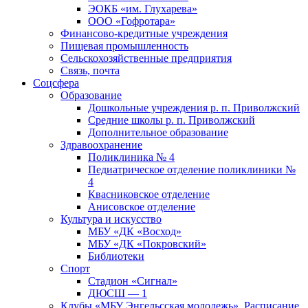
ЭОКБ «им. Глухарева»
ООО «Гофротара»
Финансово-кредитные учреждения
Пищевая промышленность
Сельскохозяйственные предприятия
Связь, почта
Соцсфера
Образование
Дошкольные учреждения р. п. Приволжский
Средние школы р. п. Приволжский
Дополнительное образование
Здравоохранение
Поликлиника № 4
Педиатрическое отделение поликлиники №
4
Квасниковское отделение
Анисовское отделение
Культура и искусство
МБУ «ДК «Восход»
МБУ «ДК «Покровский»
Библиотеки
Спорт
Стадион «Сигнал»
ДЮСШ — 1
Клубы «МБУ Энгельсская молодежь». Расписание