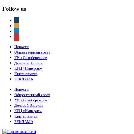
Follow us
vkontakte
odnoklassniki
telegram
youtube
Новости
Общественный совет
УК «Левобережье»
Деловой Энгельс
КРЦ «Империя»
Книга памяти
РЕКЛАМА
Новости
Общественный совет
УК «Левобережье»
Деловой Энгельс
КРЦ «Империя»
Книга памяти
РЕКЛАМА