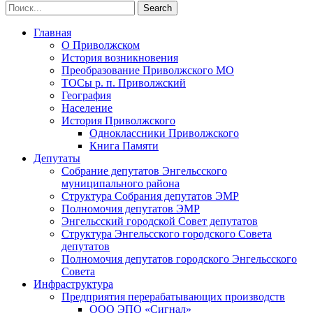
Главная
О Приволжском
История возникновения
Преобразование Приволжского МО
ТОСы р. п. Приволжский
География
Население
История Приволжского
Одноклассники Приволжского
Книга Памяти
Депутаты
Собрание депутатов Энгельсского
муниципального района
Структура Собрания депутатов ЭМР
Полномочия депутатов ЭМР
Энгельсский городской Совет депутатов
Структура Энгельсского городского Совета
депутатов
Полномочия депутатов городского Энгельсского
Совета
Инфраструктура
Предприятия перерабатывающих производств
ООО ЭПО «Сигнал»