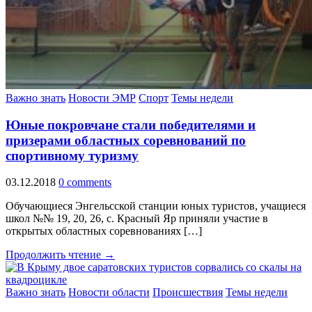
Важно знать
Новости ЭМР
Спорт
Темы недели
Юные покровчане стали победителями и
призерами областных соревнований по
спортивному туризму
03.12.2018
0 comments
Обучающиеся Энгельсской станции юных туристов, учащиеся
школ №№ 19, 20, 26, с. Красный Яр приняли участие в
открытых областных соревнованиях […]
Продолжить чтение →
Важно знать
Новости области
Происшествия
Темы недели