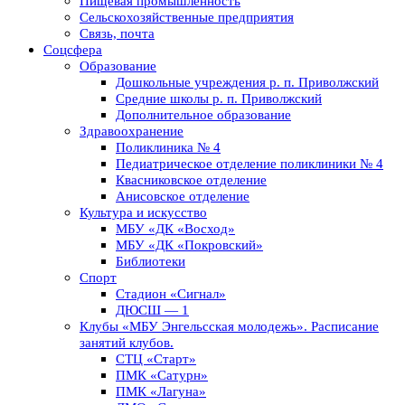
Пищевая промышленность
Сельскохозяйственные предприятия
Связь, почта
Соцсфера
Образование
Дошкольные учреждения р. п. Приволжский
Средние школы р. п. Приволжский
Дополнительное образование
Здравоохранение
Поликлиника № 4
Педиатрическое отделение поликлиники № 4
Квасниковское отделение
Анисовское отделение
Культура и искусство
МБУ «ДК «Восход»
МБУ «ДК «Покровский»
Библиотеки
Спорт
Стадион «Сигнал»
ДЮСШ — 1
Клубы «МБУ Энгельсская молодежь». Расписание
занятий клубов.
СТЦ «Старт»
ПМК «Сатурн»
ПМК «Лагуна»