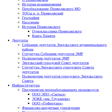
История возникновения
Преобразование Приволжского МО
ТОСы р. п. Приволжский
География
Население
История Приволжского
Одноклассники Приволжского
Книга Памяти
Депутаты
Собрание депутатов Энгельсского муниципального
района
Структура Собрания депутатов ЭМР
Полномочия депутатов ЭМР
Энгельсский городской Совет депутатов
Структура Энгельсского городского Совета
депутатов
Полномочия депутатов городского Энгельсского
Совета
Инфраструктура
Предприятия перерабатывающих производств
ООО ЭПО «Сигнал»
ЭОКБ «им. Глухарева»
ООО «Гофротара»
Финансово-кредитные учреждения