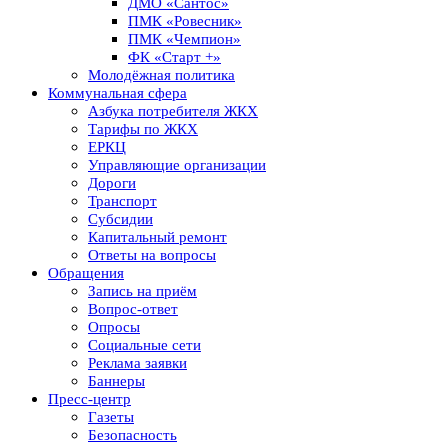
ДМО «Сантос»
ПМК «Ровесник»
ПМК «Чемпион»
ФК «Старт +»
Молодёжная политика
Коммунальная сфера
Азбука потребителя ЖКХ
Тарифы по ЖКХ
ЕРКЦ
Управляющие организации
Дороги
Транспорт
Субсидии
Капитальный ремонт
Ответы на вопросы
Обращения
Запись на приём
Вопрос-ответ
Опросы
Социальные сети
Реклама заявки
Баннеры
Пресс-центр
Газеты
Безопасность