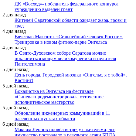
ДК «Восход»- победитель федерального конкурса,
учреждению выделен грант
2 дня назад
Жителей Саратовской области ожидает жара, грозы и
град
4 дня назад
Вячеслав Максюта. «Сильнейший человек России».
Тренировка в новом фитнес-парке Энгельса
4 дня назад
В Свято-Духовском соборе Саратова можно
поклониться мощам великомученика и целителя
Пантелеимона
5 дней назад
День города. Городской мюзикл «Энгельс, я с тобой».
Кастинг!
5 дней назад
Вокалистка из Энгельса на фестивале
«Синева»продемонстрировала отточенное
исполнительское мастерство
5 дней назад
Обновление инженерных коммуникаций в 11
населенных пунктах области
6 дней назад
Максим Леонов провёл встречу с жителями, чье
имущество пострадало в результате атаки БПЛА