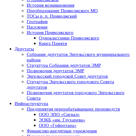
История возникновения
Преобразование Приволжского МО
ТОСы р. п. Приволжский
География
Население
История Приволжского
Одноклассники Приволжского
Книга Памяти
Депутаты
Собрание депутатов Энгельсского муниципального
района
Структура Собрания депутатов ЭМР
Полномочия депутатов ЭМР
Энгельсский городской Совет депутатов
Структура Энгельсского городского Совета
депутатов
Полномочия депутатов городского Энгельсского
Совета
Инфраструктура
Предприятия перерабатывающих производств
ООО ЭПО «Сигнал»
ЭОКБ «им. Глухарева»
ООО «Гофротара»
Финансово-кредитные учреждения