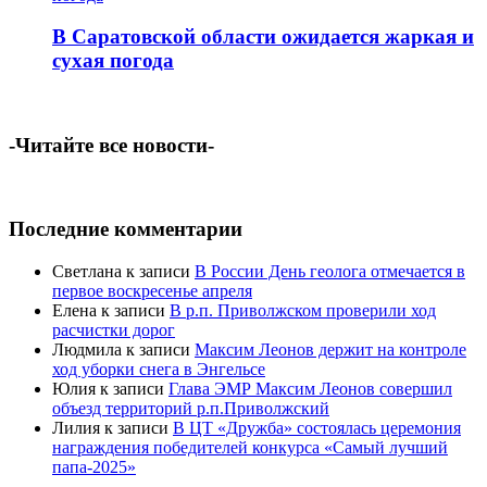
В Саратовской области ожидается жаркая и
сухая погода
-Читайте все новости-
Последние комментарии
Светлана
к записи
В России День геолога отмечается в
первое воскресенье апреля
Елена
к записи
В р.п. Приволжском проверили ход
расчистки дорог
Людмила
к записи
Максим Леонов держит на контроле
ход уборки снега в Энгельсе
Юлия
к записи
Глава ЭМР Максим Леонов совершил
объезд территорий р.п.Приволжский
Лилия
к записи
В ЦТ «Дружба» состоялась церемония
награждения победителей конкурса «Самый лучший
папа-2025»