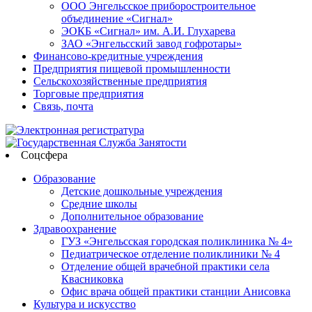
ООО Энгельсское приборостроительное
объединение «Сигнал»
ЭОКБ «Сигнал» им. А.И. Глухарева
ЗАО «Энгельсский завод гофротары»
Финансово-кредитные учреждения
Предприятия пищевой промышленности
Сельскохозяйственные предприятия
Торговые предприятия
Связь, почта
Соцсфера
Образование
Детские дошкольные учреждения
Средние школы
Дополнительное образование
Здравоохранение
ГУЗ «Энгельсская городская поликлиника № 4»
Педиатрическое отделение поликлиники № 4
Отделение общей врачебной практики села
Квасниковка
Офис врача общей практики станции Анисовка
Культура и искусство