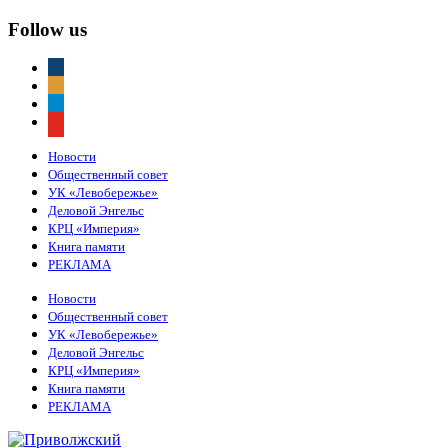
Follow us
vkontakte
odnoklassniki
telegram
youtube
Новости
Общественный совет
УК «Левобережье»
Деловой Энгельс
КРЦ «Империя»
Книга памяти
РЕКЛАМА
Новости
Общественный совет
УК «Левобережье»
Деловой Энгельс
КРЦ «Империя»
Книга памяти
РЕКЛАМА