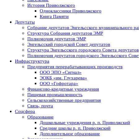
История Приволжского
Одноклассники Приволжского
Книга Памяти
Депутаты
Собрание депутатов Энгельсского муниципального ра
Структура Собрания депутатов ЭМР
Полномочия депутатов ЭМР
Энгельсский городской Совет депутатов
Структура Энгельсского городского Совета депутатов
Полномочия депутатов городского Энгельсского Сове
Инфраструктура
Предприятия перерабатывающих производств
ООО ЭПО «Сигнал»
ЭОКБ «им. Глухарева»
ООО «Гофротара»
Финансово-кредитные учреждения
Пищевая промышленность
Сельскохозяйственные предприятия
Связь, почта
Соцсфера
Образование
Дошкольные учреждения р. п. Приволжский
Средние школы р. п. Приволжский
Дополнительное образование