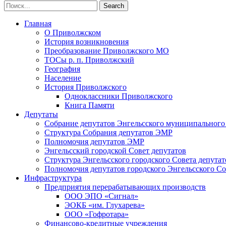
Главная
О Приволжском
История возникновения
Преобразование Приволжского МО
ТОСы р. п. Приволжский
География
Население
История Приволжского
Одноклассники Приволжского
Книга Памяти
Депутаты
Собрание депутатов Энгельсского муниципального
Структура Собрания депутатов ЭМР
Полномочия депутатов ЭМР
Энгельсский городской Совет депутатов
Структура Энгельсского городского Совета депутат
Полномочия депутатов городского Энгельсского Со
Инфраструктура
Предприятия перерабатывающих производств
ООО ЭПО «Сигнал»
ЭОКБ «им. Глухарева»
ООО «Гофротара»
Финансово-кредитные учреждения