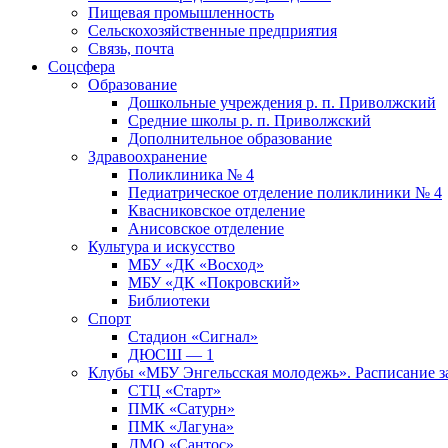
Пищевая промышленность
Сельскохозяйственные предприятия
Связь, почта
Соцсфера
Образование
Дошкольные учреждения р. п. Приволжский
Средние школы р. п. Приволжский
Дополнительное образование
Здравоохранение
Поликлиника № 4
Педиатрическое отделение поликлиники № 4
Квасниковское отделение
Анисовское отделение
Культура и искусство
МБУ «ДК «Восход»
МБУ «ДК «Покровский»
Библиотеки
Спорт
Стадион «Сигнал»
ДЮСШ — 1
Клубы «МБУ Энгельсская молодежь». Расписание з
СТЦ «Старт»
ПМК «Сатурн»
ПМК «Лагуна»
ДМО «Сантос»