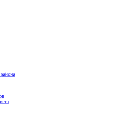
 района
ов
вета