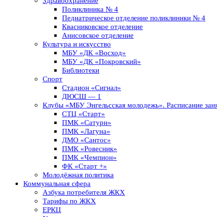
Здравоохранение
Поликлиника № 4
Педиатрическое отделение поликлиники № 4
Квасниковское отделение
Анисовское отделение
Культура и искусство
МБУ «ДК «Восход»
МБУ «ДК «Покровский»
Библиотеки
Спорт
Стадион «Сигнал»
ДЮСШ — 1
Клубы «МБУ Энгельсская молодежь». Расписание заня
СТЦ «Старт»
ПМК «Сатурн»
ПМК «Лагуна»
ДМО «Сантос»
ПМК «Ровесник»
ПМК «Чемпион»
ФК «Старт +»
Молодёжная политика
Коммунальная сфера
Азбука потребителя ЖКХ
Тарифы по ЖКХ
ЕРКЦ