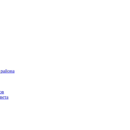
 района
ов
вета