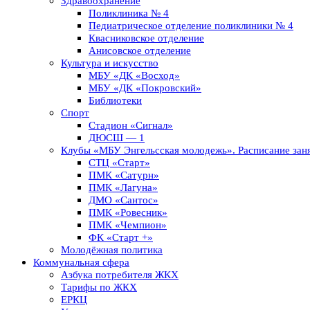
Здравоохранение
Поликлиника № 4
Педиатрическое отделение поликлиники № 4
Квасниковское отделение
Анисовское отделение
Культура и искусство
МБУ «ДК «Восход»
МБУ «ДК «Покровский»
Библиотеки
Спорт
Стадион «Сигнал»
ДЮСШ — 1
Клубы «МБУ Энгельсская молодежь». Расписание заня
СТЦ «Старт»
ПМК «Сатурн»
ПМК «Лагуна»
ДМО «Сантос»
ПМК «Ровесник»
ПМК «Чемпион»
ФК «Старт +»
Молодёжная политика
Коммунальная сфера
Азбука потребителя ЖКХ
Тарифы по ЖКХ
ЕРКЦ