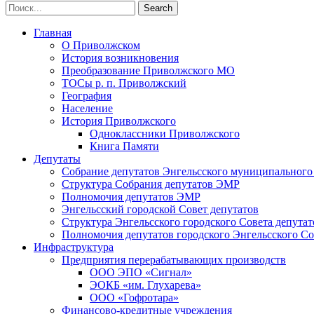
Главная
О Приволжском
История возникновения
Преобразование Приволжского МО
ТОСы р. п. Приволжский
География
Население
История Приволжского
Одноклассники Приволжского
Книга Памяти
Депутаты
Собрание депутатов Энгельсского муниципального
Структура Собрания депутатов ЭМР
Полномочия депутатов ЭМР
Энгельсский городской Совет депутатов
Структура Энгельсского городского Совета депутат
Полномочия депутатов городского Энгельсского Со
Инфраструктура
Предприятия перерабатывающих производств
ООО ЭПО «Сигнал»
ЭОКБ «им. Глухарева»
ООО «Гофротара»
Финансово-кредитные учреждения