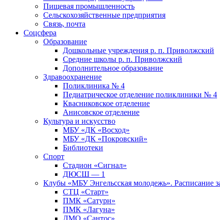
Пищевая промышленность
Сельскохозяйственные предприятия
Связь, почта
Соцсфера
Образование
Дошкольные учреждения р. п. Приволжский
Средние школы р. п. Приволжский
Дополнительное образование
Здравоохранение
Поликлиника № 4
Педиатрическое отделение поликлиники № 4
Квасниковское отделение
Анисовское отделение
Культура и искусство
МБУ «ДК «Восход»
МБУ «ДК «Покровский»
Библиотеки
Спорт
Стадион «Сигнал»
ДЮСШ — 1
Клубы «МБУ Энгельсская молодежь». Расписание з
СТЦ «Старт»
ПМК «Сатурн»
ПМК «Лагуна»
ДМО «Сантос»