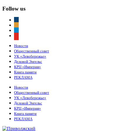
Follow us
vkontakte
odnoklassniki
telegram
youtube
Новости
Общественный совет
УК «Левобережье»
Деловой Энгельс
КРЦ «Империя»
Книга памяти
РЕКЛАМА
Новости
Общественный совет
УК «Левобережье»
Деловой Энгельс
КРЦ «Империя»
Книга памяти
РЕКЛАМА