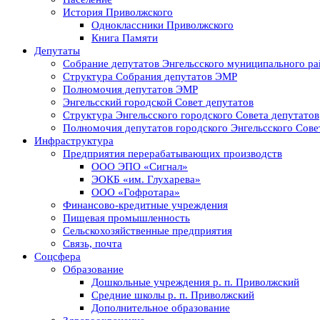
История Приволжского
Одноклассники Приволжского
Книга Памяти
Депутаты
Собрание депутатов Энгельсского муниципального ра
Структура Собрания депутатов ЭМР
Полномочия депутатов ЭМР
Энгельсский городской Совет депутатов
Структура Энгельсского городского Совета депутатов
Полномочия депутатов городского Энгельсского Сове
Инфраструктура
Предприятия перерабатывающих производств
ООО ЭПО «Сигнал»
ЭОКБ «им. Глухарева»
ООО «Гофротара»
Финансово-кредитные учреждения
Пищевая промышленность
Сельскохозяйственные предприятия
Связь, почта
Соцсфера
Образование
Дошкольные учреждения р. п. Приволжский
Средние школы р. п. Приволжский
Дополнительное образование