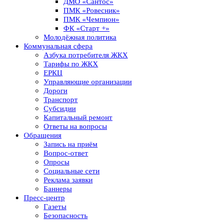
ДМО «Сантос»
ПМК «Ровесник»
ПМК «Чемпион»
ФК «Старт +»
Молодёжная политика
Коммунальная сфера
Азбука потребителя ЖКХ
Тарифы по ЖКХ
ЕРКЦ
Управляющие организации
Дороги
Транспорт
Субсидии
Капитальный ремонт
Ответы на вопросы
Обращения
Запись на приём
Вопрос-ответ
Опросы
Социальные сети
Реклама заявки
Баннеры
Пресс-центр
Газеты
Безопасность