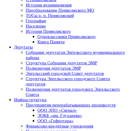
История возникновения
Преобразование Приволжского МО
ТОСы р. п. Приволжский
География
Население
История Приволжского
Одноклассники Приволжского
Книга Памяти
Депутаты
Собрание депутатов Энгельсского муниципального
района
Структура Собрания депутатов ЭМР
Полномочия депутатов ЭМР
Энгельсский городской Совет депутатов
Структура Энгельсского городского Совета
депутатов
Полномочия депутатов городского Энгельсского
Совета
Инфраструктура
Предприятия перерабатывающих производств
ООО ЭПО «Сигнал»
ЭОКБ «им. Глухарева»
ООО «Гофротара»
Финансово-кредитные учреждения