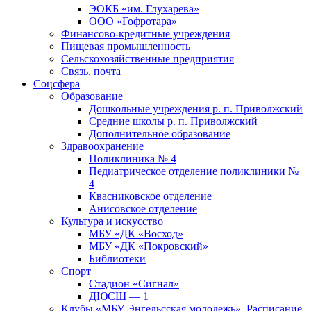
ЭОКБ «им. Глухарева»
ООО «Гофротара»
Финансово-кредитные учреждения
Пищевая промышленность
Сельскохозяйственные предприятия
Связь, почта
Соцсфера
Образование
Дошкольные учреждения р. п. Приволжский
Средние школы р. п. Приволжский
Дополнительное образование
Здравоохранение
Поликлиника № 4
Педиатрическое отделение поликлиники №
4
Квасниковское отделение
Анисовское отделение
Культура и искусство
МБУ «ДК «Восход»
МБУ «ДК «Покровский»
Библиотеки
Спорт
Стадион «Сигнал»
ДЮСШ — 1
Клубы «МБУ Энгельсская молодежь». Расписание