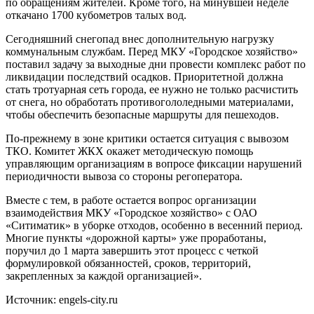
по обращениям жителей. Кроме того, на минувшей неделе
откачано 1700 кубометров талых вод.
Сегодняшний снегопад внес дополнительную нагрузку
коммунальным службам. Перед МКУ «Городское хозяйство»
поставил задачу за выходные дни провести комплекс работ по
ликвидации последствий осадков. Приоритетной должна
стать тротуарная сеть города, ее нужно не только расчистить
от снега, но обработать противогололедными материалами,
чтобы обеспечить безопасные маршруты для пешеходов.
По-прежнему в зоне критики остается ситуация с вывозом
ТКО. Комитет ЖКХ окажет методическую помощь
управляющим организациям в вопросе фиксации нарушений
периодичности вывоза со стороны регоператора.
Вместе с тем, в работе остается вопрос организации
взаимодействия МКУ «Городское хозяйство» с ОАО
«Ситиматик» в уборке отходов, особенно в весенний период.
Многие пункты «дорожной карты» уже проработаны,
поручил до 1 марта завершить этот процесс с четкой
формулировкой обязанностей, сроков, территорий,
закрепленных за каждой организацией».
Источник: engels-city.ru