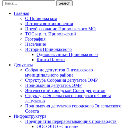
Главная
О Приволжском
История возникновения
Преобразование Приволжского МО
ТОСы р. п. Приволжский
География
Население
История Приволжского
Одноклассники Приволжского
Книга Памяти
Депутаты
Собрание депутатов Энгельсского
муниципального района
Структура Собрания депутатов ЭМР
Полномочия депутатов ЭМР
Энгельсский городской Совет депутатов
Структура Энгельсского городского Совета
депутатов
Полномочия депутатов городского Энгельсского
Совета
Инфраструктура
Предприятия перерабатывающих производств
ООО ЭПО «Сигнал»