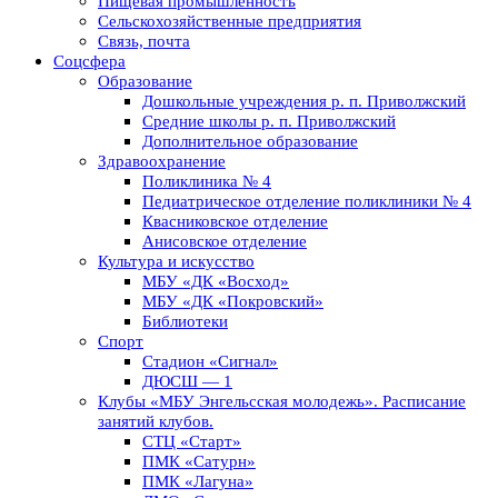
Пищевая промышленность
Сельскохозяйственные предприятия
Связь, почта
Соцсфера
Образование
Дошкольные учреждения р. п. Приволжский
Средние школы р. п. Приволжский
Дополнительное образование
Здравоохранение
Поликлиника № 4
Педиатрическое отделение поликлиники № 4
Квасниковское отделение
Анисовское отделение
Культура и искусство
МБУ «ДК «Восход»
МБУ «ДК «Покровский»
Библиотеки
Спорт
Стадион «Сигнал»
ДЮСШ — 1
Клубы «МБУ Энгельсская молодежь». Расписание
занятий клубов.
СТЦ «Старт»
ПМК «Сатурн»
ПМК «Лагуна»