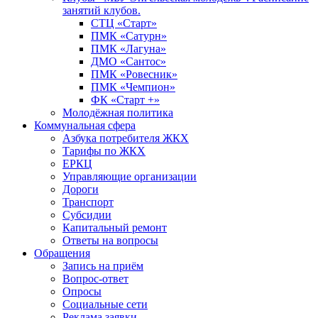
занятий клубов.
СТЦ «Старт»
ПМК «Сатурн»
ПМК «Лагуна»
ДМО «Сантос»
ПМК «Ровесник»
ПМК «Чемпион»
ФК «Старт +»
Молодёжная политика
Коммунальная сфера
Азбука потребителя ЖКХ
Тарифы по ЖКХ
ЕРКЦ
Управляющие организации
Дороги
Транспорт
Субсидии
Капитальный ремонт
Ответы на вопросы
Обращения
Запись на приём
Вопрос-ответ
Опросы
Социальные сети
Реклама заявки