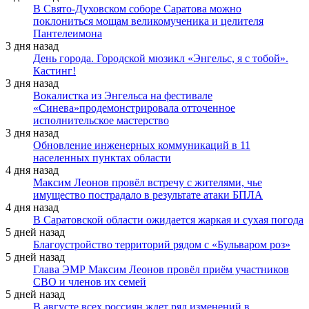
В Свято-Духовском соборе Саратова можно
поклониться мощам великомученика и целителя
Пантелеимона
3 дня назад
День города. Городской мюзикл «Энгельс, я с тобой».
Кастинг!
3 дня назад
Вокалистка из Энгельса на фестивале
«Синева»продемонстрировала отточенное
исполнительское мастерство
3 дня назад
Обновление инженерных коммуникаций в 11
населенных пунктах области
4 дня назад
Максим Леонов провёл встречу с жителями, чье
имущество пострадало в результате атаки БПЛА
4 дня назад
В Саратовской области ожидается жаркая и сухая погода
5 дней назад
Благоустройство территорий рядом с «Бульваром роз»
5 дней назад
Глава ЭМР Максим Леонов провёл приём участников
СВО и членов их семей
5 дней назад
В августе всех россиян ждет ряд изменений в