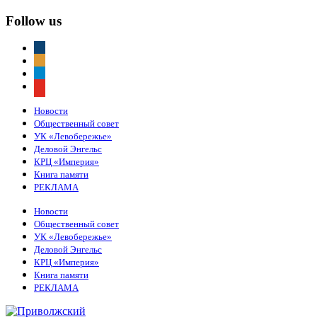
Follow us
vkontakte
odnoklassniki
telegram
youtube
Новости
Общественный совет
УК «Левобережье»
Деловой Энгельс
КРЦ «Империя»
Книга памяти
РЕКЛАМА
Новости
Общественный совет
УК «Левобережье»
Деловой Энгельс
КРЦ «Империя»
Книга памяти
РЕКЛАМА