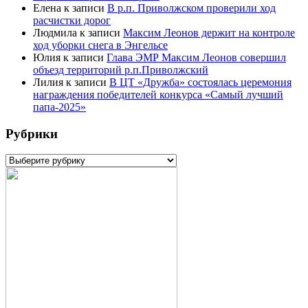
Елена
к записи
В р.п. Приволжском проверили ход
расчистки дорог
Людмила
к записи
Максим Леонов держит на контроле
ход уборки снега в Энгельсе
Юлия
к записи
Глава ЭМР Максим Леонов совершил
объезд территорий р.п.Приволжский
Лилия
к записи
В ЦТ «Дружба» состоялась церемония
награждения победителей конкурса «Самый лучший
папа-2025»
Рубрики
Рубрики