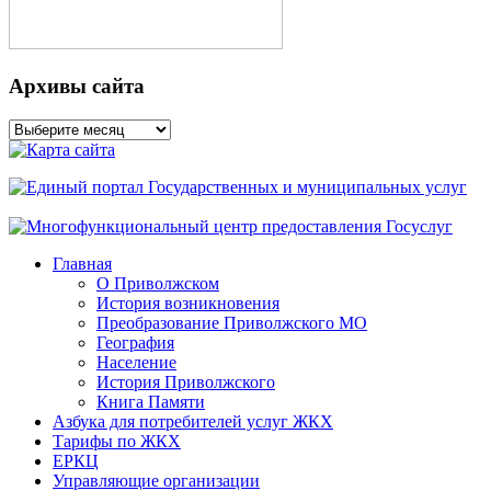
Архивы сайта
Архивы
сайта
Главная
О Приволжском
История возникновения
Преобразование Приволжского МО
География
Население
История Приволжского
Книга Памяти
Азбука для потребителей услуг ЖКХ
Тарифы по ЖКХ
ЕРКЦ
Управляющие организации