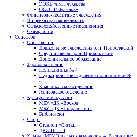
ЭОКБ «им. Глухарева»
ООО «Гофротара»
Финансово-кредитные учреждения
Пищевая промышленность
Сельскохозяйственные предприятия
Связь, почта
Соцсфера
Образование
Дошкольные учреждения р. п. Приволжский
Средние школы р. п. Приволжский
Дополнительное образование
Здравоохранение
Поликлиника № 4
Педиатрическое отделение поликлиники №
4
Квасниковское отделение
Анисовское отделение
Культура и искусство
МБУ «ДК «Восход»
МБУ «ДК «Покровский»
Библиотеки
Спорт
Стадион «Сигнал»
ДЮСШ — 1
Клубы «МБУ Энгельсская молодежь». Расписание