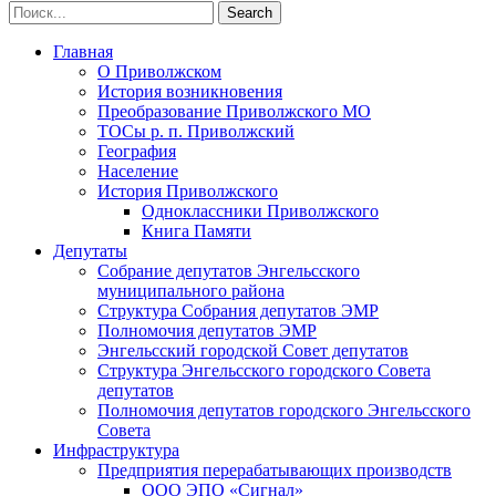
Главная
О Приволжском
История возникновения
Преобразование Приволжского МО
ТОСы р. п. Приволжский
География
Население
История Приволжского
Одноклассники Приволжского
Книга Памяти
Депутаты
Собрание депутатов Энгельсского
муниципального района
Структура Собрания депутатов ЭМР
Полномочия депутатов ЭМР
Энгельсский городской Совет депутатов
Структура Энгельсского городского Совета
депутатов
Полномочия депутатов городского Энгельсского
Совета
Инфраструктура
Предприятия перерабатывающих производств
ООО ЭПО «Сигнал»