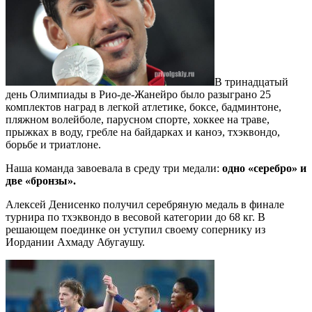
В тринадцатый
день Олимпиады в Рио-де-Жанейро было разыграно 25
комплектов наград в легкой атлетике, боксе, бадминтоне,
пляжном волейболе, парусном спорте, хоккее на траве,
прыжках в воду, гребле на байдарках и каноэ, тхэквондо,
борьбе и триатлоне.
Наша команда завоевала в среду три медали:
одно «серебро» и
две «бронзы».
Алексей Денисенко получил серебряную медаль в финале
турнира по тхэквондо в весовой категории до 68 кг. В
решающем поединке он уступил своему сопернику из
Иордании Ахмаду Абугаушу.