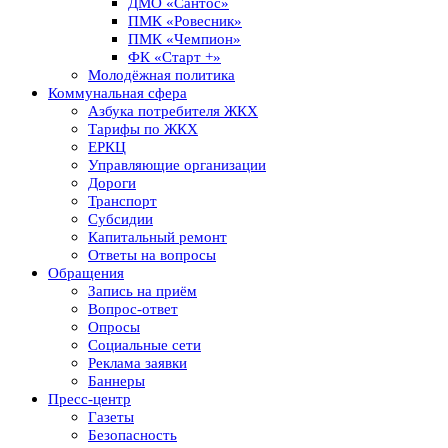
ДМО «Сантос»
ПМК «Ровесник»
ПМК «Чемпион»
ФК «Старт +»
Молодёжная политика
Коммунальная сфера
Азбука потребителя ЖКХ
Тарифы по ЖКХ
ЕРКЦ
Управляющие организации
Дороги
Транспорт
Субсидии
Капитальный ремонт
Ответы на вопросы
Обращения
Запись на приём
Вопрос-ответ
Опросы
Социальные сети
Реклама заявки
Баннеры
Пресс-центр
Газеты
Безопасность