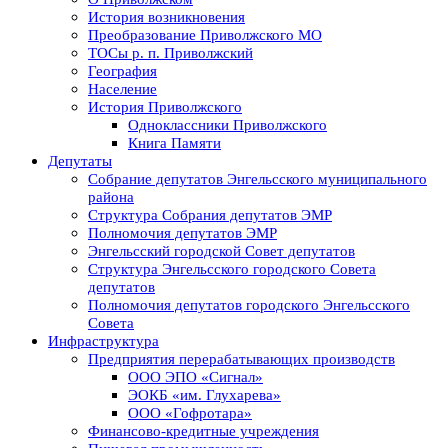
История возникновения
Преобразование Приволжского МО
ТОСы р. п. Приволжский
География
Население
История Приволжского
Одноклассники Приволжского
Книга Памяти
Депутаты
Собрание депутатов Энгельсского муниципального
района
Структура Собрания депутатов ЭМР
Полномочия депутатов ЭМР
Энгельсский городской Совет депутатов
Структура Энгельсского городского Совета
депутатов
Полномочия депутатов городского Энгельсского
Совета
Инфраструктура
Предприятия перерабатывающих производств
ООО ЭПО «Сигнал»
ЭОКБ «им. Глухарева»
ООО «Гофротара»
Финансово-кредитные учреждения