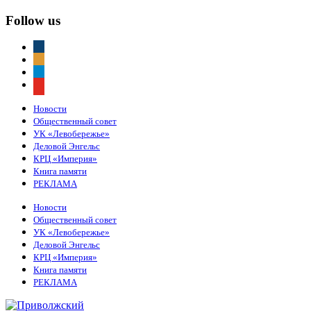
Follow us
vkontakte
odnoklassniki
telegram
youtube
Новости
Общественный совет
УК «Левобережье»
Деловой Энгельс
КРЦ «Империя»
Книга памяти
РЕКЛАМА
Новости
Общественный совет
УК «Левобережье»
Деловой Энгельс
КРЦ «Империя»
Книга памяти
РЕКЛАМА