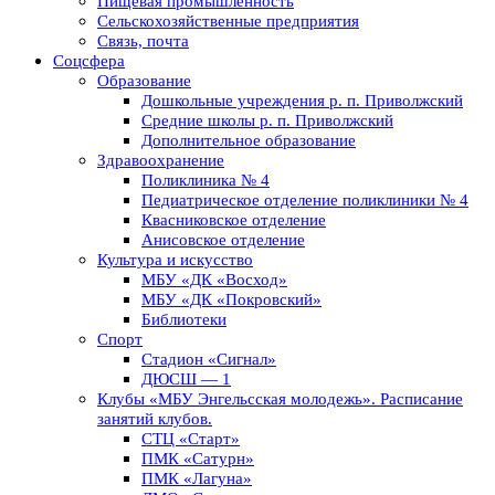
Пищевая промышленность
Сельскохозяйственные предприятия
Связь, почта
Соцсфера
Образование
Дошкольные учреждения р. п. Приволжский
Средние школы р. п. Приволжский
Дополнительное образование
Здравоохранение
Поликлиника № 4
Педиатрическое отделение поликлиники № 4
Квасниковское отделение
Анисовское отделение
Культура и искусство
МБУ «ДК «Восход»
МБУ «ДК «Покровский»
Библиотеки
Спорт
Стадион «Сигнал»
ДЮСШ — 1
Клубы «МБУ Энгельсская молодежь». Расписание
занятий клубов.
СТЦ «Старт»
ПМК «Сатурн»
ПМК «Лагуна»