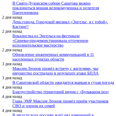
В Свято-Духовском соборе Саратова можно
поклониться мощам великомученика и целителя
Пантелеимона
2 дня назад
День города. Городской мюзикл «Энгельс, я с тобой».
Кастинг!
2 дня назад
Вокалистка из Энгельса на фестивале
«Синева»продемонстрировала отточенное
исполнительское мастерство
2 дня назад
Обновление инженерных коммуникаций в 11
населенных пунктах области
3 дня назад
Максим Леонов провёл встречу с жителями, чье
имущество пострадало в результате атаки БПЛА
3 дня назад
В Саратовской области ожидается жаркая и сухая погода
4 дня назад
Благоустройство территорий рядом с «Бульваром роз»
4 дня назад
Глава ЭМР Максим Леонов провёл приём участников
СВО и членов их семей
4 дня назад
В августе всех россиян ждет ряд изменений в