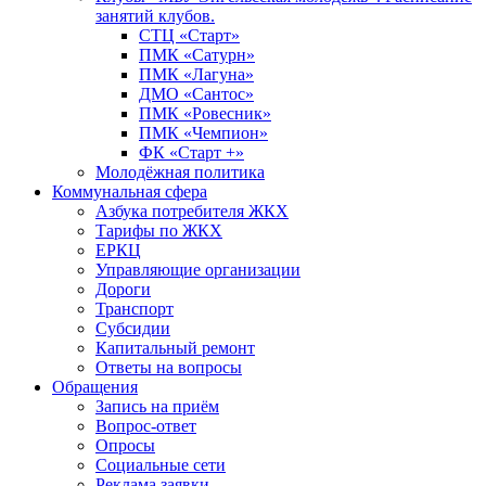
занятий клубов.
СТЦ «Старт»
ПМК «Сатурн»
ПМК «Лагуна»
ДМО «Сантос»
ПМК «Ровесник»
ПМК «Чемпион»
ФК «Старт +»
Молодёжная политика
Коммунальная сфера
Азбука потребителя ЖКХ
Тарифы по ЖКХ
ЕРКЦ
Управляющие организации
Дороги
Транспорт
Субсидии
Капитальный ремонт
Ответы на вопросы
Обращения
Запись на приём
Вопрос-ответ
Опросы
Социальные сети
Реклама заявки