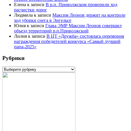
Елена
к записи
В р.п. Приволжском проверили ход
расчистки дорог
Людмила
к записи
Максим Леонов держит на контроле
ход уборки снега в Энгельсе
Юлия
к записи
Глава ЭМР Максим Леонов совершил
объезд территорий р.п.Приволжский
Лилия
к записи
В ЦТ «Дружба» состоялась церемония
награждения победителей конкурса «Самый лучший
папа-2025»
Рубрики
Рубрики