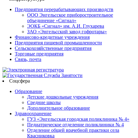
Предприятия перерабатывающих производств
ООО Энгельсское приборостроительное
объединение «Сигнал»
ЭОКБ «Сигнал» им. А.И. Глухарева
ЗАО «Энгельсский завод гофротары»
Финансово-кредитные учреждения
Предприятия пищевой промышленности
Сельскохозяйственные предприятия
Торговые предприятия
Связь, почта
Соцсфера
Образование
Детские дошкольные учреждения
Средние школы
Дополнительное образование
Здравоохранение
ГУЗ «Энгельсская городская поликлиника № 4»
Педиатрическое отделение поликлиники № 4
Отделение общей врачебной практики села
Квасниковка