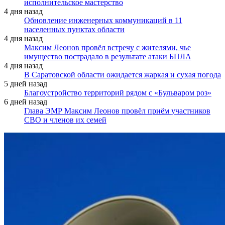
исполнительское мастерство
4 дня назад
Обновление инженерных коммуникаций в 11
населенных пунктах области
4 дня назад
Максим Леонов провёл встречу с жителями, чье
имущество пострадало в результате атаки БПЛА
4 дня назад
В Саратовской области ожидается жаркая и сухая погода
5 дней назад
Благоустройство территорий рядом с «Бульваром роз»
6 дней назад
Глава ЭМР Максим Леонов провёл приём участников
СВО и членов их семей