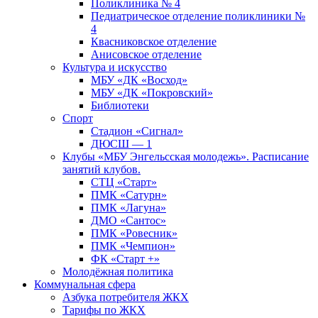
Поликлиника № 4
Педиатрическое отделение поликлиники №
4
Квасниковское отделение
Анисовское отделение
Культура и искусство
МБУ «ДК «Восход»
МБУ «ДК «Покровский»
Библиотеки
Спорт
Стадион «Сигнал»
ДЮСШ — 1
Клубы «МБУ Энгельсская молодежь». Расписание
занятий клубов.
СТЦ «Старт»
ПМК «Сатурн»
ПМК «Лагуна»
ДМО «Сантос»
ПМК «Ровесник»
ПМК «Чемпион»
ФК «Старт +»
Молодёжная политика
Коммунальная сфера
Азбука потребителя ЖКХ
Тарифы по ЖКХ