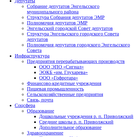
Депутаты
Собрание депутатов Энгельсского
муниципального района
Структура Собрания депутатов ЭМР
Полномочия депутатов ЭМР
Энгельсский городской Совет депутатов
Структура Энгельсского городского Совета
депутатов
Полномочия депутатов городского Энгельсского
Совета
Инфраструктура
Предприятия перерабатывающих производств
ООО ЭПО «Сигнал»
ЭОКБ «им. Глухарева»
ООО «Гофротара»
Финансово-кредитные учреждения
Пищевая промышленность
Сельскохозяйственные предприятия
Связь, почта
Соцсфера
Образование
Дошкольные учреждения р. п. Приволжский
Средние школы р. п. Приволжский
Дополнительное образование
Здравоохранение