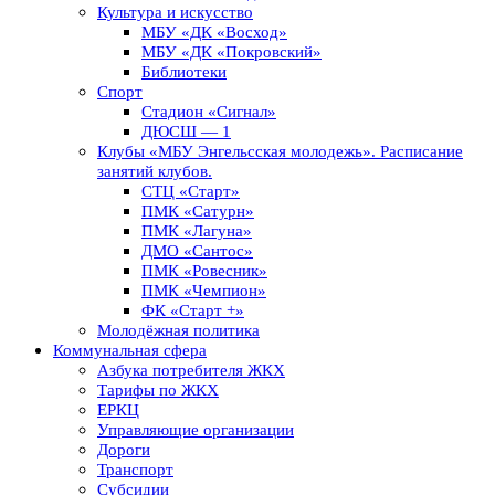
Культура и искусство
МБУ «ДК «Восход»
МБУ «ДК «Покровский»
Библиотеки
Спорт
Стадион «Сигнал»
ДЮСШ — 1
Клубы «МБУ Энгельсская молодежь». Расписание
занятий клубов.
СТЦ «Старт»
ПМК «Сатурн»
ПМК «Лагуна»
ДМО «Сантос»
ПМК «Ровесник»
ПМК «Чемпион»
ФК «Старт +»
Молодёжная политика
Коммунальная сфера
Азбука потребителя ЖКХ
Тарифы по ЖКХ
ЕРКЦ
Управляющие организации
Дороги
Транспорт
Субсидии