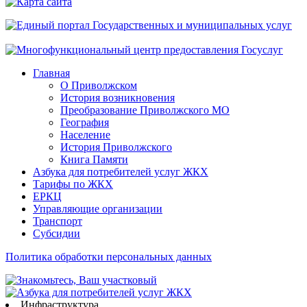
сайта
Главная
О Приволжском
История возникновения
Преобразование Приволжского МО
География
Население
История Приволжского
Книга Памяти
Азбука для потребителей услуг ЖКХ
Тарифы по ЖКХ
ЕРКЦ
Управляющие организации
Транспорт
Субсидии
Политика обработки персональных данных
Инфраструктура