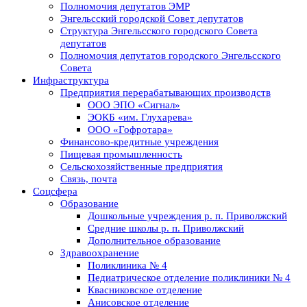
Полномочия депутатов ЭМР
Энгельсский городской Совет депутатов
Структура Энгельсского городского Совета
депутатов
Полномочия депутатов городского Энгельсского
Совета
Инфраструктура
Предприятия перерабатывающих производств
ООО ЭПО «Сигнал»
ЭОКБ «им. Глухарева»
ООО «Гофротара»
Финансово-кредитные учреждения
Пищевая промышленность
Сельскохозяйственные предприятия
Связь, почта
Соцсфера
Образование
Дошкольные учреждения р. п. Приволжский
Средние школы р. п. Приволжский
Дополнительное образование
Здравоохранение
Поликлиника № 4
Педиатрическое отделение поликлиники № 4
Квасниковское отделение
Анисовское отделение