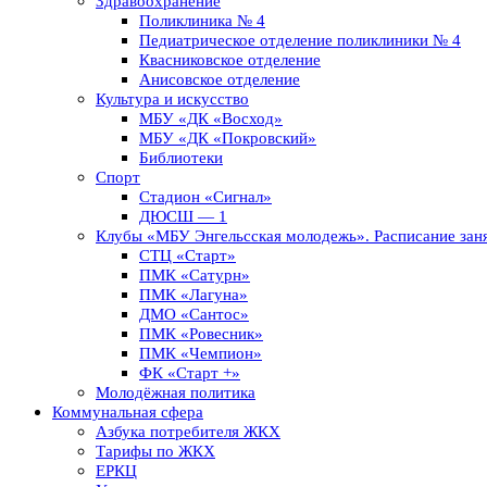
Здравоохранение
Поликлиника № 4
Педиатрическое отделение поликлиники № 4
Квасниковское отделение
Анисовское отделение
Культура и искусство
МБУ «ДК «Восход»
МБУ «ДК «Покровский»
Библиотеки
Спорт
Стадион «Сигнал»
ДЮСШ — 1
Клубы «МБУ Энгельсская молодежь». Расписание заня
СТЦ «Старт»
ПМК «Сатурн»
ПМК «Лагуна»
ДМО «Сантос»
ПМК «Ровесник»
ПМК «Чемпион»
ФК «Старт +»
Молодёжная политика
Коммунальная сфера
Азбука потребителя ЖКХ
Тарифы по ЖКХ
ЕРКЦ