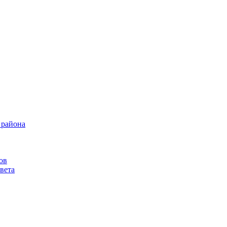
 района
ов
вета