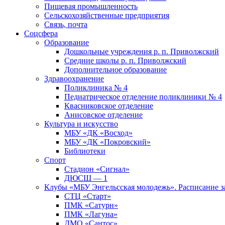
Пищевая промышленность
Сельскохозяйственные предприятия
Связь, почта
Соцсфера
Образование
Дошкольные учреждения р. п. Приволжский
Средние школы р. п. Приволжский
Дополнительное образование
Здравоохранение
Поликлиника № 4
Педиатрическое отделение поликлиники № 4
Квасниковское отделение
Анисовское отделение
Культура и искусство
МБУ «ДК «Восход»
МБУ «ДК «Покровский»
Библиотеки
Спорт
Стадион «Сигнал»
ДЮСШ — 1
Клубы «МБУ Энгельсская молодежь». Расписание з
СТЦ «Старт»
ПМК «Сатурн»
ПМК «Лагуна»
ДМО «Сантос»