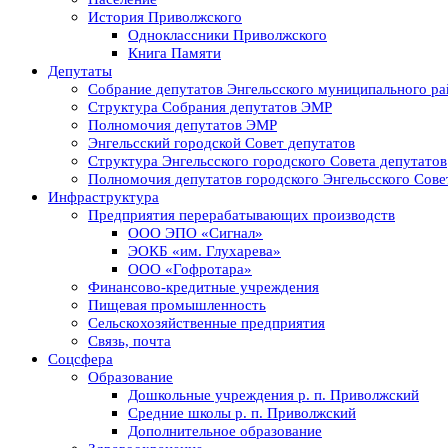
История Приволжского
Одноклассники Приволжского
Книга Памяти
Депутаты
Собрание депутатов Энгельсского муниципального ра
Структура Собрания депутатов ЭМР
Полномочия депутатов ЭМР
Энгельсский городской Совет депутатов
Структура Энгельсского городского Совета депутатов
Полномочия депутатов городского Энгельсского Сове
Инфраструктура
Предприятия перерабатывающих производств
ООО ЭПО «Сигнал»
ЭОКБ «им. Глухарева»
ООО «Гофротара»
Финансово-кредитные учреждения
Пищевая промышленность
Сельскохозяйственные предприятия
Связь, почта
Соцсфера
Образование
Дошкольные учреждения р. п. Приволжский
Средние школы р. п. Приволжский
Дополнительное образование