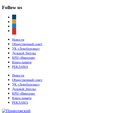
Follow us
vkontakte
odnoklassniki
telegram
youtube
Новости
Общественный совет
УК «Левобережье»
Деловой Энгельс
КРЦ «Империя»
Книга памяти
РЕКЛАМА
Новости
Общественный совет
УК «Левобережье»
Деловой Энгельс
КРЦ «Империя»
Книга памяти
РЕКЛАМА