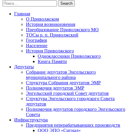
Главная
О Приволжском
История возникновения
Преобразование Приволжского МО
ТОСы р. п. Приволжский
География
Население
История Приволжского
Одноклассники Приволжского
Книга Памяти
Депутаты
Собрание депутатов Энгельсского
муниципального района
Структура Собрания депутатов ЭМР
Полномочия депутатов ЭМР
Энгельсский городской Совет депутатов
Структура Энгельсского городского Совета
депутатов
Полномочия депутатов городского Энгельсского
Совета
Инфраструктура
Предприятия перерабатывающих производств
ООО ЭПО «Сигнал»