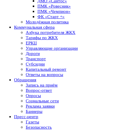
ДМО «Сантос»
ПМК «Ровесник»
ПМК «Чемпион»
ФК «Старт +»
Молодёжная политика
Коммунальная сфера
Азбука потребителя ЖКХ
Тарифы по ЖКХ
ЕРКЦ
Управляющие организации
Дороги
Транспорт
Субсидии
Капитальный ремонт
Ответы на вопросы
Обращения
Запись на приём
Вопрос-ответ
Опросы
Социальные сети
Реклама заявки
Баннеры
Пресс-центр
Газеты
Безопасность