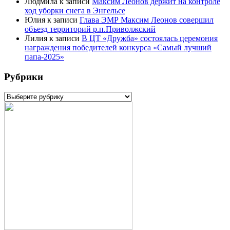
Людмила
к записи
Максим Леонов держит на контроле
ход уборки снега в Энгельсе
Юлия
к записи
Глава ЭМР Максим Леонов совершил
объезд территорий р.п.Приволжский
Лилия
к записи
В ЦТ «Дружба» состоялась церемония
награждения победителей конкурса «Самый лучший
папа-2025»
Рубрики
Рубрики