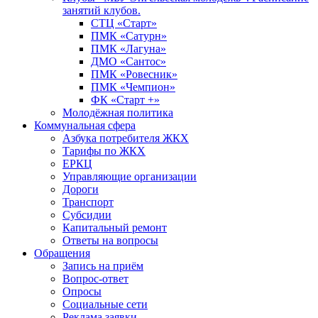
занятий клубов.
СТЦ «Старт»
ПМК «Сатурн»
ПМК «Лагуна»
ДМО «Сантос»
ПМК «Ровесник»
ПМК «Чемпион»
ФК «Старт +»
Молодёжная политика
Коммунальная сфера
Азбука потребителя ЖКХ
Тарифы по ЖКХ
ЕРКЦ
Управляющие организации
Дороги
Транспорт
Субсидии
Капитальный ремонт
Ответы на вопросы
Обращения
Запись на приём
Вопрос-ответ
Опросы
Социальные сети
Реклама заявки