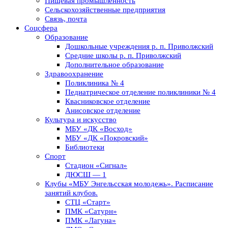
Пищевая промышленность
Сельскохозяйственные предприятия
Связь, почта
Соцсфера
Образование
Дошкольные учреждения р. п. Приволжский
Средние школы р. п. Приволжский
Дополнительное образование
Здравоохранение
Поликлиника № 4
Педиатрическое отделение поликлиники № 4
Квасниковское отделение
Анисовское отделение
Культура и искусство
МБУ «ДК «Восход»
МБУ «ДК «Покровский»
Библиотеки
Спорт
Стадион «Сигнал»
ДЮСШ — 1
Клубы «МБУ Энгельсская молодежь». Расписание
занятий клубов.
СТЦ «Старт»
ПМК «Сатурн»
ПМК «Лагуна»