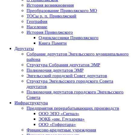
История возникновения
Преобразование Приволжского МО
ТОСы р. п. Приволжский
География
Население
История Приволжского
Одноклассники Приволжского
Книга Памяти
Депутаты
Собрание депутатов Энгельсского муниципального
района
Структура Собрания депутатов ЭМР
Полномочия депутатов ЭМР
Энгельсский городской Совет депутатов
Структура Энгельсского городского Совета
депутатов
Полномочия депутатов городского Энгельсского
Совета
Инфраструктура
Предприятия перерабатывающих производств
ООО ЭПО «Сигнал»
ЭОКБ «им. Глухарева»
ООО «Гофротара»
Финансово-кредитные учреждения