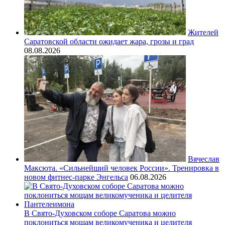
Жителей
Саратовской области ожидает жара, грозы и град
08.08.2026
Вячеслав
Максюта. «Сильнейший человек России». Тренировка в
новом фитнес-парке Энгельса
06.08.2026
В Свято-Духовском соборе Саратова можно
поклониться мощам великомученика и целителя