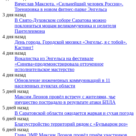
Вячеслав Максюта. «Сильнейший человек России».
Тренировка в новом фитнес-парке Энгельса
3 дня назад
В Свято-Духовском соборе Саратова можно
поклониться мощам великомученика и целителя
Пантелеимона
4 дня назад
День города. Городской мюзикл «Энгельс, я с тобой».
Кастинг!
4 дня назад
Вокалистка из Энгельса на фестивале
«Синева»продемонстрировала отточенное
исполнительское мастерство
4 дня назад
Обновление инженерных коммуникаций в 11
населенных пунктах области
5 дней назад
Максим Леонов провёл встречу с жителями, чье
имущество пострадало в результате атаки БПЛА
5 дней назад
В Саратовской области ожидается жаркая и сухая погода
6 дней назад
Благоустройство территорий рядом с «Бульваром роз»
6 дней назад
Глава ЭМР Максим Леонов провёл приём участников