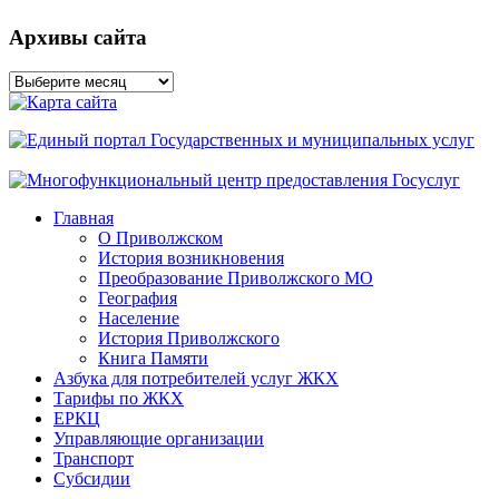
Архивы сайта
Архивы
сайта
Главная
О Приволжском
История возникновения
Преобразование Приволжского МО
География
Население
История Приволжского
Книга Памяти
Азбука для потребителей услуг ЖКХ
Тарифы по ЖКХ
ЕРКЦ
Управляющие организации
Транспорт
Субсидии