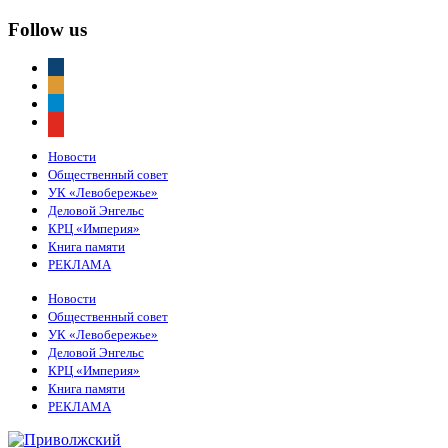
Follow us
vkontakte
odnoklassniki
telegram
youtube
Новости
Общественный совет
УК «Левобережье»
Деловой Энгельс
КРЦ «Империя»
Книга памяти
РЕКЛАМА
Новости
Общественный совет
УК «Левобережье»
Деловой Энгельс
КРЦ «Империя»
Книга памяти
РЕКЛАМА