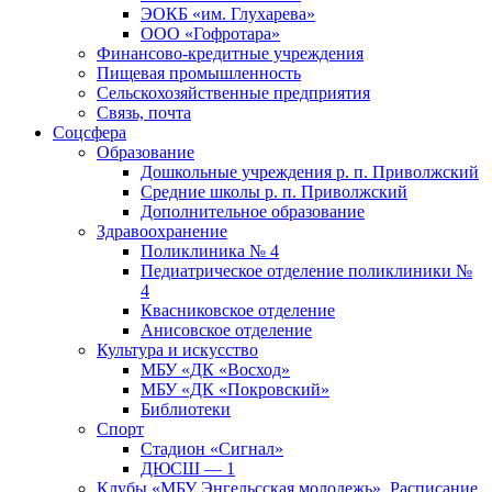
ЭОКБ «им. Глухарева»
ООО «Гофротара»
Финансово-кредитные учреждения
Пищевая промышленность
Сельскохозяйственные предприятия
Связь, почта
Соцсфера
Образование
Дошкольные учреждения р. п. Приволжский
Средние школы р. п. Приволжский
Дополнительное образование
Здравоохранение
Поликлиника № 4
Педиатрическое отделение поликлиники №
4
Квасниковское отделение
Анисовское отделение
Культура и искусство
МБУ «ДК «Восход»
МБУ «ДК «Покровский»
Библиотеки
Спорт
Стадион «Сигнал»
ДЮСШ — 1
Клубы «МБУ Энгельсская молодежь». Расписание