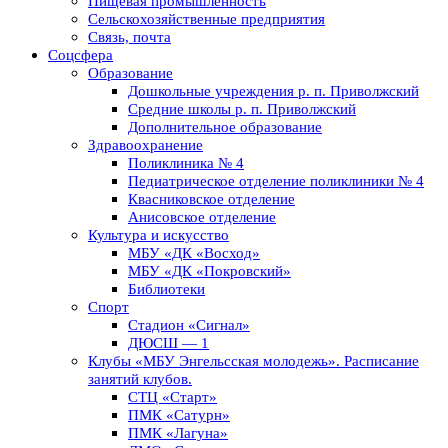
Пищевая промышленность
Сельскохозяйственные предприятия
Связь, почта
Соцсфера
Образование
Дошкольные учреждения р. п. Приволжский
Средние школы р. п. Приволжский
Дополнительное образование
Здравоохранение
Поликлиника № 4
Педиатрическое отделение поликлиники № 4
Квасниковское отделение
Анисовское отделение
Культура и искусство
МБУ «ДК «Восход»
МБУ «ДК «Покровский»
Библиотеки
Спорт
Стадион «Сигнал»
ДЮСШ — 1
Клубы «МБУ Энгельсская молодежь». Расписание
занятий клубов.
СТЦ «Старт»
ПМК «Сатурн»
ПМК «Лагуна»