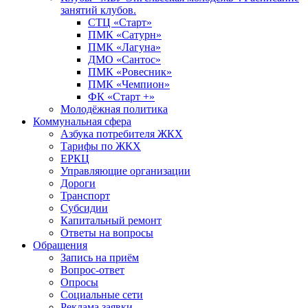
занятий клубов.
СТЦ «Старт»
ПМК «Сатурн»
ПМК «Лагуна»
ДМО «Сантос»
ПМК «Ровесник»
ПМК «Чемпион»
ФК «Старт +»
Молодёжная политика
Коммунальная сфера
Азбука потребителя ЖКХ
Тарифы по ЖКХ
ЕРКЦ
Управляющие организации
Дороги
Транспорт
Субсидии
Капитальный ремонт
Ответы на вопросы
Обращения
Запись на приём
Вопрос-ответ
Опросы
Социальные сети
Реклама заявки