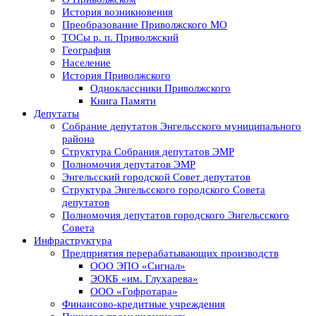
История возникновения
Преобразование Приволжского МО
ТОСы р. п. Приволжский
География
Население
История Приволжского
Одноклассники Приволжского
Книга Памяти
Депутаты
Собрание депутатов Энгельсского муниципального
района
Структура Собрания депутатов ЭМР
Полномочия депутатов ЭМР
Энгельсский городской Совет депутатов
Структура Энгельсского городского Совета
депутатов
Полномочия депутатов городского Энгельсского
Совета
Инфраструктура
Предприятия перерабатывающих производств
ООО ЭПО «Сигнал»
ЭОКБ «им. Глухарева»
ООО «Гофротара»
Финансово-кредитные учреждения