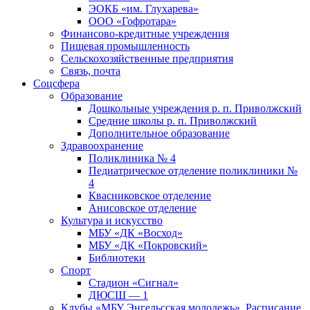
ЭОКБ «им. Глухарева»
ООО «Гофротара»
Финансово-кредитные учреждения
Пищевая промышленность
Сельскохозяйственные предприятия
Связь, почта
Соцсфера
Образование
Дошкольные учреждения р. п. Приволжский
Средние школы р. п. Приволжский
Дополнительное образование
Здравоохранение
Поликлиника № 4
Педиатрическое отделение поликлиники №
4
Квасниковское отделение
Анисовское отделение
Культура и искусство
МБУ «ДК «Восход»
МБУ «ДК «Покровский»
Библиотеки
Спорт
Стадион «Сигнал»
ДЮСШ — 1
Клубы «МБУ Энгельсская молодежь». Расписание