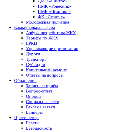
ДМО «Сантос»
ПМК «Ровесник»
ПМК «Чемпион»
ФК «Старт +»
Молодёжная политика
Коммунальная сфера
Азбука потребителя ЖКХ
Тарифы по ЖКХ
ЕРКЦ
Управляющие организации
Дороги
Транспорт
Субсидии
Капитальный ремонт
Ответы на вопросы
Обращения
Запись на приём
Вопрос-ответ
Опросы
Социальные сети
Реклама заявки
Баннеры
Пресс-центр
Газеты
Безопасность