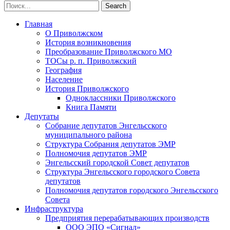
Главная
О Приволжском
История возникновения
Преобразование Приволжского МО
ТОСы р. п. Приволжский
География
Население
История Приволжского
Одноклассники Приволжского
Книга Памяти
Депутаты
Собрание депутатов Энгельсского
муниципального района
Структура Собрания депутатов ЭМР
Полномочия депутатов ЭМР
Энгельсский городской Совет депутатов
Структура Энгельсского городского Совета
депутатов
Полномочия депутатов городского Энгельсского
Совета
Инфраструктура
Предприятия перерабатывающих производств
ООО ЭПО «Сигнал»