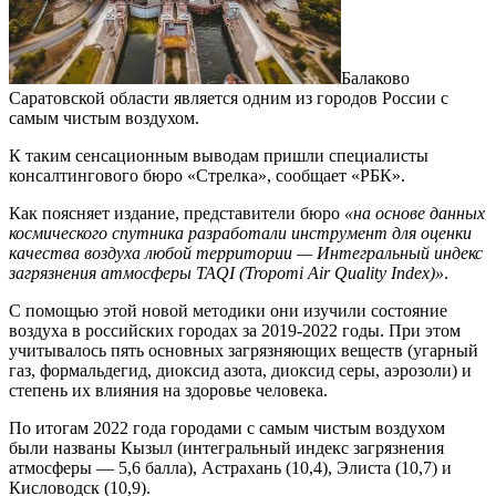
Балаково
Саратовской области является одним из городов России с
самым чистым воздухом.
К таким сенсационным выводам пришли специалисты
консалтингового бюро «Стрелка», сообщает «РБК».
Как поясняет издание, представители бюро
«на основе данных
космического спутника разработали инструмент для оценки
качества воздуха любой территории — Интегральный индекс
загрязнения атмосферы TAQI (Tropomi Air Quality Indeх)»
.
С помощью этой новой методики они изучили состояние
воздуха в российских городах за 2019-2022 годы. При этом
учитывалось пять основных загрязняющих веществ (угарный
газ, формальдегид, диоксид азота, диоксид серы, аэрозоли) и
степень их влияния на здоровье человека.
По итогам 2022 года городами с самым чистым воздухом
были названы Кызыл (интегральный индекс загрязнения
атмосферы — 5,6 балла), Астрахань (10,4), Элиста (10,7) и
Кисловодск (10,9).