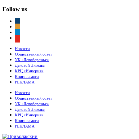
Follow us
vkontakte
odnoklassniki
telegram
youtube
Новости
Общественный совет
УК «Левобережье»
Деловой Энгельс
КРЦ «Империя»
Книга памяти
РЕКЛАМА
Новости
Общественный совет
УК «Левобережье»
Деловой Энгельс
КРЦ «Империя»
Книга памяти
РЕКЛАМА