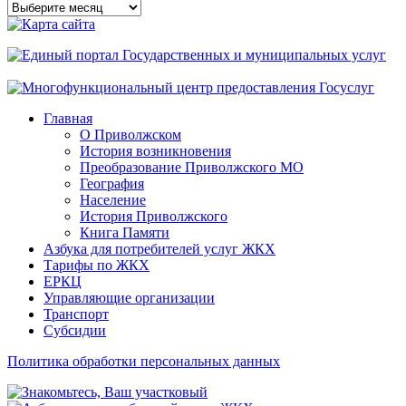
Архивы
сайта
Главная
О Приволжском
История возникновения
Преобразование Приволжского МО
География
Население
История Приволжского
Книга Памяти
Азбука для потребителей услуг ЖКХ
Тарифы по ЖКХ
ЕРКЦ
Управляющие организации
Транспорт
Субсидии
Политика обработки персональных данных