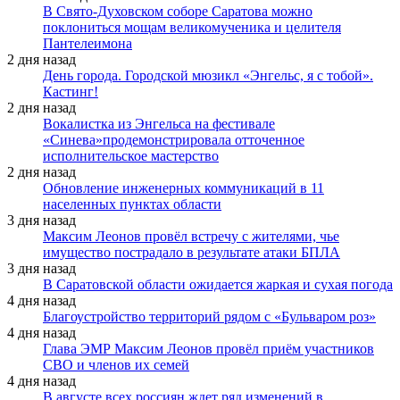
В Свято-Духовском соборе Саратова можно
поклониться мощам великомученика и целителя
Пантелеимона
2 дня назад
День города. Городской мюзикл «Энгельс, я с тобой».
Кастинг!
2 дня назад
Вокалистка из Энгельса на фестивале
«Синева»продемонстрировала отточенное
исполнительское мастерство
2 дня назад
Обновление инженерных коммуникаций в 11
населенных пунктах области
3 дня назад
Максим Леонов провёл встречу с жителями, чье
имущество пострадало в результате атаки БПЛА
3 дня назад
В Саратовской области ожидается жаркая и сухая погода
4 дня назад
Благоустройство территорий рядом с «Бульваром роз»
4 дня назад
Глава ЭМР Максим Леонов провёл приём участников
СВО и членов их семей
4 дня назад
В августе всех россиян ждет ряд изменений в