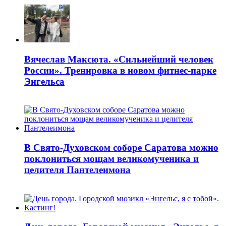
Вячеслав Максюта. «Сильнейший человек
России». Тренировка в новом фитнес-парке
Энгельса
В Свято-Духовском соборе Саратова можно
поклониться мощам великомученика и
целителя Пантелеимона