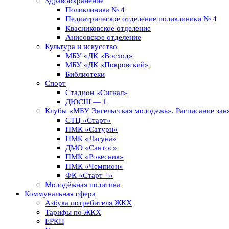
Здравоохранение
Поликлиника № 4
Педиатрическое отделение поликлиники № 4
Квасниковское отделение
Анисовское отделение
Культура и искусство
МБУ «ДК «Восход»
МБУ «ДК «Покровский»
Библиотеки
Спорт
Стадион «Сигнал»
ДЮСШ — 1
Клубы «МБУ Энгельсская молодежь». Расписание заня
СТЦ «Старт»
ПМК «Сатурн»
ПМК «Лагуна»
ДМО «Сантос»
ПМК «Ровесник»
ПМК «Чемпион»
ФК «Старт +»
Молодёжная политика
Коммунальная сфера
Азбука потребителя ЖКХ
Тарифы по ЖКХ
ЕРКЦ