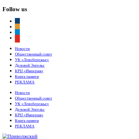
Follow us
vkontakte
odnoklassniki
telegram
youtube
Новости
Общественный совет
УК «Левобережье»
Деловой Энгельс
КРЦ «Империя»
Книга памяти
РЕКЛАМА
Новости
Общественный совет
УК «Левобережье»
Деловой Энгельс
КРЦ «Империя»
Книга памяти
РЕКЛАМА