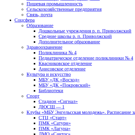
Пищевая промышленность
Сельскохозяйственные предприятия
Связь, почта
Соцсфера
Образование
Дошкольные учреждения р. п. Приволжский
Средние школы р. п. Приволжский
Дополнительное образование
Здравоохранение
Поликлиника № 4
Педиатрическое отделение поликлиники № 4
Квасниковское отделение
Анисовское отделение
Культура и искусство
МБУ «ДК «Восход»
МБУ «ДК «Покровский»
Библиотеки
Спорт
Стадион «Сигнал»
ДЮСШ — 1
Клубы «МБУ Энгельсская молодежь». Расписание з
СТЦ «Старт»
ПМК «Сатурн»
ПМК «Лагуна»
ДМО «Сантос»