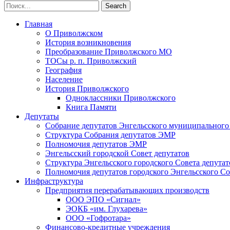
Главная
О Приволжском
История возникновения
Преобразование Приволжского МО
ТОСы р. п. Приволжский
География
Население
История Приволжского
Одноклассники Приволжского
Книга Памяти
Депутаты
Собрание депутатов Энгельсского муниципального
Структура Собрания депутатов ЭМР
Полномочия депутатов ЭМР
Энгельсский городской Совет депутатов
Структура Энгельсского городского Совета депутат
Полномочия депутатов городского Энгельсского Со
Инфраструктура
Предприятия перерабатывающих производств
ООО ЭПО «Сигнал»
ЭОКБ «им. Глухарева»
ООО «Гофротара»
Финансово-кредитные учреждения