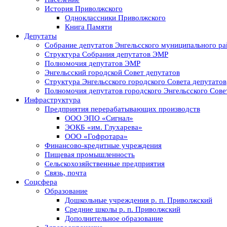
История Приволжского
Одноклассники Приволжского
Книга Памяти
Депутаты
Собрание депутатов Энгельсского муниципального ра
Структура Собрания депутатов ЭМР
Полномочия депутатов ЭМР
Энгельсский городской Совет депутатов
Структура Энгельсского городского Совета депутатов
Полномочия депутатов городского Энгельсского Сове
Инфраструктура
Предприятия перерабатывающих производств
ООО ЭПО «Сигнал»
ЭОКБ «им. Глухарева»
ООО «Гофротара»
Финансово-кредитные учреждения
Пищевая промышленность
Сельскохозяйственные предприятия
Связь, почта
Соцсфера
Образование
Дошкольные учреждения р. п. Приволжский
Средние школы р. п. Приволжский
Дополнительное образование