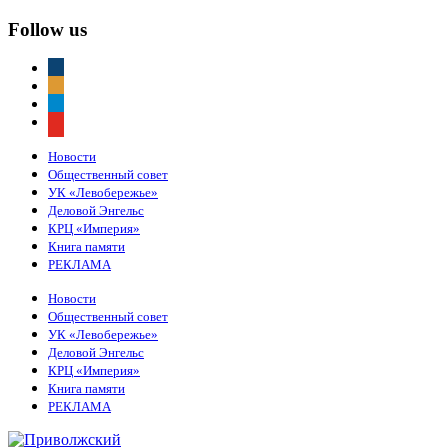
Follow us
vkontakte
odnoklassniki
telegram
youtube
Новости
Общественный совет
УК «Левобережье»
Деловой Энгельс
КРЦ «Империя»
Книга памяти
РЕКЛАМА
Новости
Общественный совет
УК «Левобережье»
Деловой Энгельс
КРЦ «Империя»
Книга памяти
РЕКЛАМА