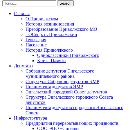
Главная
О Приволжском
История возникновения
Преобразование Приволжского МО
ТОСы р. п. Приволжский
География
Население
История Приволжского
Одноклассники Приволжского
Книга Памяти
Депутаты
Собрание депутатов Энгельсского
муниципального района
Структура Собрания депутатов ЭМР
Полномочия депутатов ЭМР
Энгельсский городской Совет депутатов
Структура Энгельсского городского Совета
депутатов
Полномочия депутатов городского Энгельсского
Совета
Инфраструктура
Предприятия перерабатывающих производств
ООО ЭПО «Сигнал»