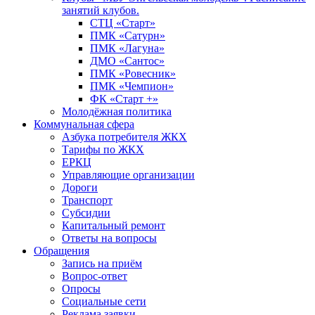
занятий клубов.
СТЦ «Старт»
ПМК «Сатурн»
ПМК «Лагуна»
ДМО «Сантос»
ПМК «Ровесник»
ПМК «Чемпион»
ФК «Старт +»
Молодёжная политика
Коммунальная сфера
Азбука потребителя ЖКХ
Тарифы по ЖКХ
ЕРКЦ
Управляющие организации
Дороги
Транспорт
Субсидии
Капитальный ремонт
Ответы на вопросы
Обращения
Запись на приём
Вопрос-ответ
Опросы
Социальные сети
Реклама заявки