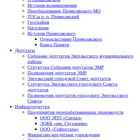
История возникновения
Преобразование Приволжского МО
ТОСы р. п. Приволжский
География
Население
История Приволжского
Одноклассники Приволжского
Книга Памяти
Депутаты
Собрание депутатов Энгельсского муниципального
района
Структура Собрания депутатов ЭМР
Полномочия депутатов ЭМР
Энгельсский городской Совет депутатов
Структура Энгельсского городского Совета
депутатов
Полномочия депутатов городского Энгельсского
Совета
Инфраструктура
Предприятия перерабатывающих производств
ООО ЭПО «Сигнал»
ЭОКБ «им. Глухарева»
ООО «Гофротара»
Финансово-кредитные учреждения