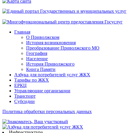
сайта
Главная
О Приволжском
История возникновения
Преобразование Приволжского МО
География
Население
История Приволжского
Книга Памяти
Азбука для потребителей услуг ЖКХ
Тарифы по ЖКХ
ЕРКЦ
Управляющие организации
Транспорт
Субсидии
Политика обработки персональных данных
Инфраструктура