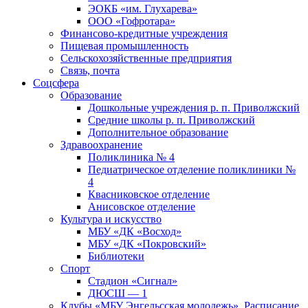
ЭОКБ «им. Глухарева»
ООО «Гофротара»
Финансово-кредитные учреждения
Пищевая промышленность
Сельскохозяйственные предприятия
Связь, почта
Соцсфера
Образование
Дошкольные учреждения р. п. Приволжский
Средние школы р. п. Приволжский
Дополнительное образование
Здравоохранение
Поликлиника № 4
Педиатрическое отделение поликлиники №
4
Квасниковское отделение
Анисовское отделение
Культура и искусство
МБУ «ДК «Восход»
МБУ «ДК «Покровский»
Библиотеки
Спорт
Стадион «Сигнал»
ДЮСШ — 1
Клубы «МБУ Энгельсская молодежь». Расписание