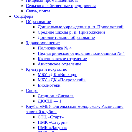
Пищевая промышленность
Сельскохозяйственные предприятия
Связь, почта
Соцсфера
Образование
Дошкольные учреждения р. п. Приволжский
Средние школы р. п. Приволжский
Дополнительное образование
Здравоохранение
Поликлиника № 4
Педиатрическое отделение поликлиники № 4
Квасниковское отделение
Анисовское отделение
Культура и искусство
МБУ «ДК «Восход»
МБУ «ДК «Покровский»
Библиотеки
Спорт
Стадион «Сигнал»
ДЮСШ — 1
Клубы «МБУ Энгельсская молодежь». Расписание
занятий клубов.
СТЦ «Старт»
ПМК «Сатурн»
ПМК «Лагуна»