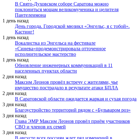
В Свято-Духовском соборе Саратова можно
поклониться мощам великомученика и целителя
Пантелеимона
1 день назад
День города. Городской мюзикл «Энгельс, я с тобой».
Кастинг!
1 день назад
Вокалистка из Энгельса на фестивале
«Синева»продемонстрировала отточенное
исполнительское мастерство
1 день назад
Обновление инженерных коммуникаций в 11
населенных пунктах области
2 дня назад
Максим Леонов провёл встречу с жителями, чье
имущество пострадало в результате атаки БПЛА
2 дня назад
В Саратовской области ожидается жаркая и сухая погода
3 дня назад
Благоустройство территорий рядом с «Бульваром роз»
3 дня назад
Глава ЭМР Максим Леонов провёл приём участников
СВО и членов их семей
3 дня назад
В августе всех россиян ждет ряд изменений в