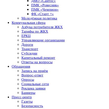
ДМО «Сантос»
ПМК «Ровесник»
ПМК «Чемпион»
ФК «Старт +»
Молодёжная политика
Коммунальная сфера
Азбука потребителя ЖКХ
Тарифы по ЖКХ
ЕРКЦ
Управляющие организации
Дороги
Транспорт
Субсидии
Капитальный ремонт
Ответы на вопросы
Обращения
Запись на приём
Вопрос-ответ
Опросы
Социальные сети
Реклама заявки
Баннеры
Пресс-центр
Газеты
Безопасность