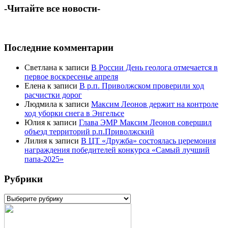
-Читайте все новости-
Последние комментарии
Светлана
к записи
В России День геолога отмечается в
первое воскресенье апреля
Елена
к записи
В р.п. Приволжском проверили ход
расчистки дорог
Людмила
к записи
Максим Леонов держит на контроле
ход уборки снега в Энгельсе
Юлия
к записи
Глава ЭМР Максим Леонов совершил
объезд территорий р.п.Приволжский
Лилия
к записи
В ЦТ «Дружба» состоялась церемония
награждения победителей конкурса «Самый лучший
папа-2025»
Рубрики
Рубрики