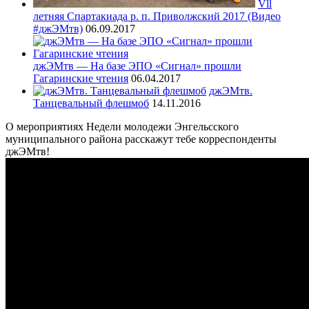
Vll
летняя Спартакиада р. п. Приволжский 2017 (Видео
#джЭМтв)
06.09.2017
джЭМтв — На базе ЭПО «Сигнал» прошли
Гагаринские чтения
06.04.2017
джЭМтв.
Танцевальный флешмоб
14.11.2016
О мероприятиях Недели молодежи Энгельсского
муниципального района расскажут тебе корреспонденты
джЭМтв!