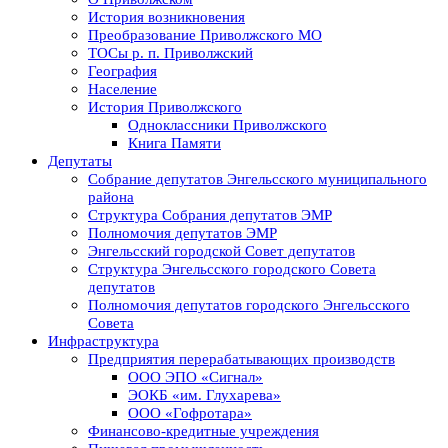
История возникновения
Преобразование Приволжского МО
ТОСы р. п. Приволжский
География
Население
История Приволжского
Одноклассники Приволжского
Книга Памяти
Депутаты
Собрание депутатов Энгельсского муниципального
района
Структура Собрания депутатов ЭМР
Полномочия депутатов ЭМР
Энгельсский городской Совет депутатов
Структура Энгельсского городского Совета
депутатов
Полномочия депутатов городского Энгельсского
Совета
Инфраструктура
Предприятия перерабатывающих производств
ООО ЭПО «Сигнал»
ЭОКБ «им. Глухарева»
ООО «Гофротара»
Финансово-кредитные учреждения