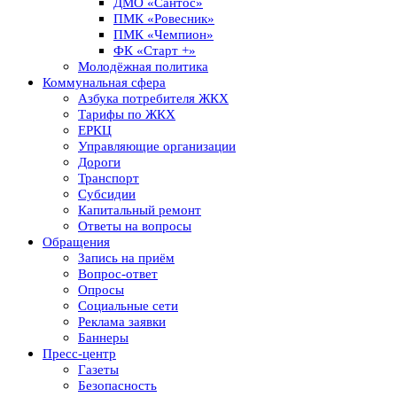
ДМО «Сантос»
ПМК «Ровесник»
ПМК «Чемпион»
ФК «Старт +»
Молодёжная политика
Коммунальная сфера
Азбука потребителя ЖКХ
Тарифы по ЖКХ
ЕРКЦ
Управляющие организации
Дороги
Транспорт
Субсидии
Капитальный ремонт
Ответы на вопросы
Обращения
Запись на приём
Вопрос-ответ
Опросы
Социальные сети
Реклама заявки
Баннеры
Пресс-центр
Газеты
Безопасность