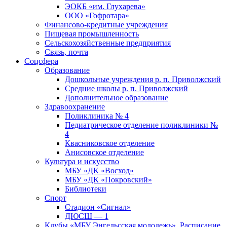
ЭОКБ «им. Глухарева»
ООО «Гофротара»
Финансово-кредитные учреждения
Пищевая промышленность
Сельскохозяйственные предприятия
Связь, почта
Соцсфера
Образование
Дошкольные учреждения р. п. Приволжский
Средние школы р. п. Приволжский
Дополнительное образование
Здравоохранение
Поликлиника № 4
Педиатрическое отделение поликлиники №
4
Квасниковское отделение
Анисовское отделение
Культура и искусство
МБУ «ДК «Восход»
МБУ «ДК «Покровский»
Библиотеки
Спорт
Стадион «Сигнал»
ДЮСШ — 1
Клубы «МБУ Энгельсская молодежь». Расписание