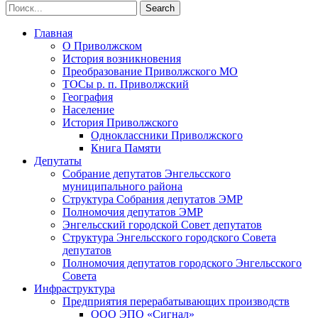
Главная
О Приволжском
История возникновения
Преобразование Приволжского МО
ТОСы р. п. Приволжский
География
Население
История Приволжского
Одноклассники Приволжского
Книга Памяти
Депутаты
Собрание депутатов Энгельсского
муниципального района
Структура Собрания депутатов ЭМР
Полномочия депутатов ЭМР
Энгельсский городской Совет депутатов
Структура Энгельсского городского Совета
депутатов
Полномочия депутатов городского Энгельсского
Совета
Инфраструктура
Предприятия перерабатывающих производств
ООО ЭПО «Сигнал»