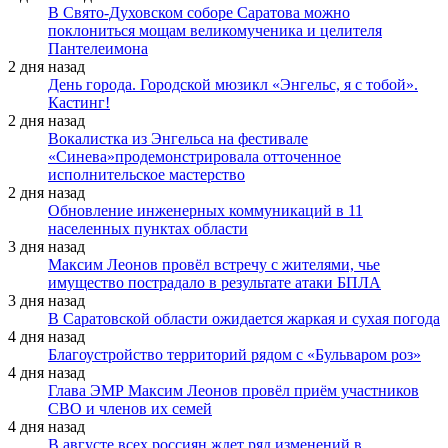
В Свято-Духовском соборе Саратова можно
поклониться мощам великомученика и целителя
Пантелеимона
2 дня назад
День города. Городской мюзикл «Энгельс, я с тобой».
Кастинг!
2 дня назад
Вокалистка из Энгельса на фестивале
«Синева»продемонстрировала отточенное
исполнительское мастерство
2 дня назад
Обновление инженерных коммуникаций в 11
населенных пунктах области
3 дня назад
Максим Леонов провёл встречу с жителями, чье
имущество пострадало в результате атаки БПЛА
3 дня назад
В Саратовской области ожидается жаркая и сухая погода
4 дня назад
Благоустройство территорий рядом с «Бульваром роз»
4 дня назад
Глава ЭМР Максим Леонов провёл приём участников
СВО и членов их семей
4 дня назад
В августе всех россиян ждет ряд изменений в