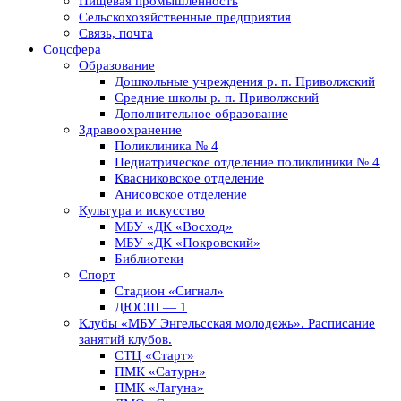
Пищевая промышленность
Сельскохозяйственные предприятия
Связь, почта
Соцсфера
Образование
Дошкольные учреждения р. п. Приволжский
Средние школы р. п. Приволжский
Дополнительное образование
Здравоохранение
Поликлиника № 4
Педиатрическое отделение поликлиники № 4
Квасниковское отделение
Анисовское отделение
Культура и искусство
МБУ «ДК «Восход»
МБУ «ДК «Покровский»
Библиотеки
Спорт
Стадион «Сигнал»
ДЮСШ — 1
Клубы «МБУ Энгельсская молодежь». Расписание
занятий клубов.
СТЦ «Старт»
ПМК «Сатурн»
ПМК «Лагуна»