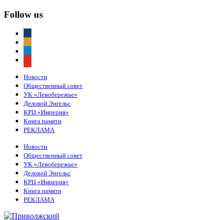
Follow us
vkontakte
odnoklassniki
telegram
youtube
Новости
Общественный совет
УК «Левобережье»
Деловой Энгельс
КРЦ «Империя»
Книга памяти
РЕКЛАМА
Новости
Общественный совет
УК «Левобережье»
Деловой Энгельс
КРЦ «Империя»
Книга памяти
РЕКЛАМА