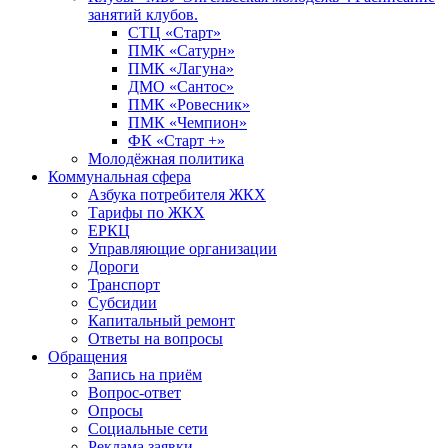
занятий клубов.
СТЦ «Старт»
ПМК «Сатурн»
ПМК «Лагуна»
ДМО «Сантос»
ПМК «Ровесник»
ПМК «Чемпион»
ФК «Старт +»
Молодёжная политика
Коммунальная сфера
Азбука потребителя ЖКХ
Тарифы по ЖКХ
ЕРКЦ
Управляющие организации
Дороги
Транспорт
Субсидии
Капитальный ремонт
Ответы на вопросы
Обращения
Запись на приём
Вопрос-ответ
Опросы
Социальные сети
Реклама заявки