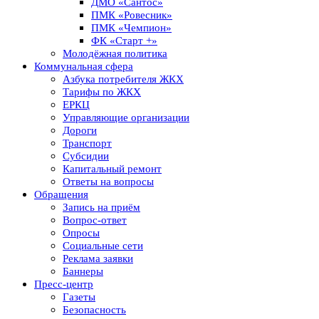
ДМО «Сантос»
ПМК «Ровесник»
ПМК «Чемпион»
ФК «Старт +»
Молодёжная политика
Коммунальная сфера
Азбука потребителя ЖКХ
Тарифы по ЖКХ
ЕРКЦ
Управляющие организации
Дороги
Транспорт
Субсидии
Капитальный ремонт
Ответы на вопросы
Обращения
Запись на приём
Вопрос-ответ
Опросы
Социальные сети
Реклама заявки
Баннеры
Пресс-центр
Газеты
Безопасность