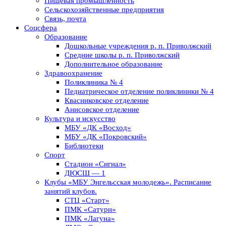
Пищевая промышленность
Сельскохозяйственные предприятия
Связь, почта
Соцсфера
Образование
Дошкольные учреждения р. п. Приволжский
Средние школы р. п. Приволжский
Дополнительное образование
Здравоохранение
Поликлиника № 4
Педиатрическое отделение поликлиники № 4
Квасниковское отделение
Анисовское отделение
Культура и искусство
МБУ «ДК «Восход»
МБУ «ДК «Покровский»
Библиотеки
Спорт
Стадион «Сигнал»
ДЮСШ — 1
Клубы «МБУ Энгельсская молодежь». Расписание
занятий клубов.
СТЦ «Старт»
ПМК «Сатурн»
ПМК «Лагуна»