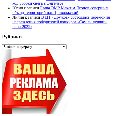
ход уборки снега в Энгельсе
Юлия
к записи
Глава ЭМР Максим Леонов совершил
объезд территорий р.п.Приволжский
Лилия
к записи
В ЦТ «Дружба» состоялась церемония
награждения победителей конкурса «Самый лучший
папа-2025»
Рубрики
Рубрики