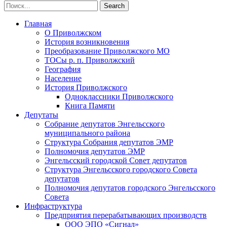
Главная
О Приволжском
История возникновения
Преобразование Приволжского МО
ТОСы р. п. Приволжский
География
Население
История Приволжского
Одноклассники Приволжского
Книга Памяти
Депутаты
Собрание депутатов Энгельсского
муниципального района
Структура Собрания депутатов ЭМР
Полномочия депутатов ЭМР
Энгельсский городской Совет депутатов
Структура Энгельсского городского Совета
депутатов
Полномочия депутатов городского Энгельсского
Совета
Инфраструктура
Предприятия перерабатывающих производств
ООО ЭПО «Сигнал»