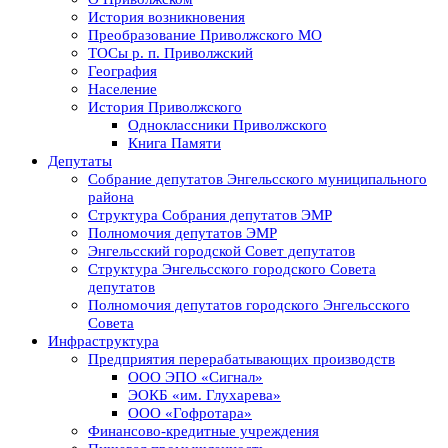
История возникновения
Преобразование Приволжского МО
ТОСы р. п. Приволжский
География
Население
История Приволжского
Одноклассники Приволжского
Книга Памяти
Депутаты
Собрание депутатов Энгельсского муниципального
района
Структура Собрания депутатов ЭМР
Полномочия депутатов ЭМР
Энгельсский городской Совет депутатов
Структура Энгельсского городского Совета
депутатов
Полномочия депутатов городского Энгельсского
Совета
Инфраструктура
Предприятия перерабатывающих производств
ООО ЭПО «Сигнал»
ЭОКБ «им. Глухарева»
ООО «Гофротара»
Финансово-кредитные учреждения