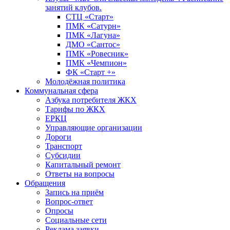
занятий клубов.
СТЦ «Старт»
ПМК «Сатурн»
ПМК «Лагуна»
ДМО «Сантос»
ПМК «Ровесник»
ПМК «Чемпион»
ФК «Старт +»
Молодёжная политика
Коммунальная сфера
Азбука потребителя ЖКХ
Тарифы по ЖКХ
ЕРКЦ
Управляющие организации
Дороги
Транспорт
Субсидии
Капитальный ремонт
Ответы на вопросы
Обращения
Запись на приём
Вопрос-ответ
Опросы
Социальные сети
Реклама заявки