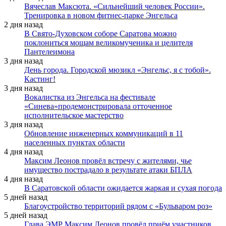
Вячеслав Максюта. «Сильнейший человек России».
Тренировка в новом фитнес-парке Энгельса
2 дня назад
В Свято-Духовском соборе Саратова можно
поклониться мощам великомученика и целителя
Пантелеимона
3 дня назад
День города. Городской мюзикл «Энгельс, я с тобой».
Кастинг!
3 дня назад
Вокалистка из Энгельса на фестивале
«Синева»продемонстрировала отточенное
исполнительское мастерство
3 дня назад
Обновление инженерных коммуникаций в 11
населенных пунктах области
4 дня назад
Максим Леонов провёл встречу с жителями, чье
имущество пострадало в результате атаки БПЛА
4 дня назад
В Саратовской области ожидается жаркая и сухая погода
5 дней назад
Благоустройство территорий рядом с «Бульваром роз»
5 дней назад
Глава ЭМР Максим Леонов провёл приём участников