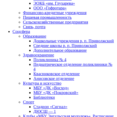
ЭОКБ «им. Глухарева»
ООО «Гофротара»
Финансово-кредитные учреждения
Пищевая промышленность
Сельскохозяйственные предприятия
Связь, почта
Соцсфера
Образование
Дошкольные учреждения р. п. Приволжский
Средние школы р. п. Приволжский
Дополнительное образование
Здравоохранение
Поликлиника № 4
Педиатрическое отделение поликлиники №
4
Квасниковское отделение
Анисовское отделение
Культура и искусство
МБУ «ДК «Восход»
МБУ «ДК «Покровский»
Библиотеки
Спорт
Стадион «Сигнал»
ДЮСШ — 1
Клубы «МБУ Энгельсская молодежь». Расписание