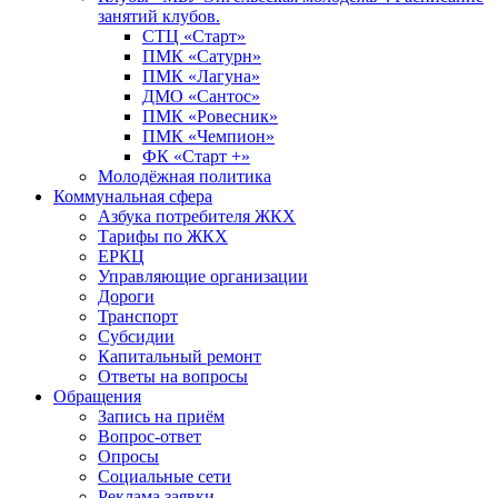
занятий клубов.
СТЦ «Старт»
ПМК «Сатурн»
ПМК «Лагуна»
ДМО «Сантос»
ПМК «Ровесник»
ПМК «Чемпион»
ФК «Старт +»
Молодёжная политика
Коммунальная сфера
Азбука потребителя ЖКХ
Тарифы по ЖКХ
ЕРКЦ
Управляющие организации
Дороги
Транспорт
Субсидии
Капитальный ремонт
Ответы на вопросы
Обращения
Запись на приём
Вопрос-ответ
Опросы
Социальные сети
Реклама заявки