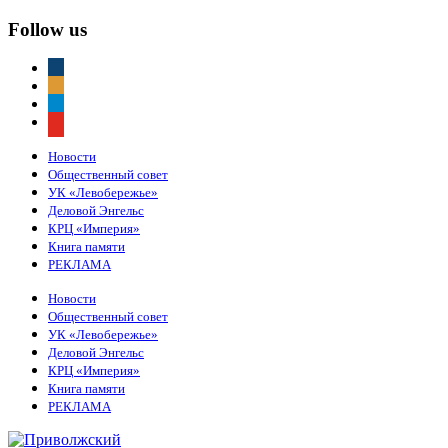
Follow us
vkontakte
odnoklassniki
telegram
youtube
Новости
Общественный совет
УК «Левобережье»
Деловой Энгельс
КРЦ «Империя»
Книга памяти
РЕКЛАМА
Новости
Общественный совет
УК «Левобережье»
Деловой Энгельс
КРЦ «Империя»
Книга памяти
РЕКЛАМА