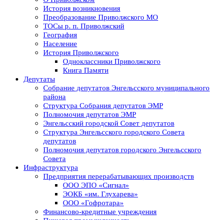
История возникновения
Преобразование Приволжского МО
ТОСы р. п. Приволжский
География
Население
История Приволжского
Одноклассники Приволжского
Книга Памяти
Депутаты
Собрание депутатов Энгельсского муниципального
района
Структура Собрания депутатов ЭМР
Полномочия депутатов ЭМР
Энгельсский городской Совет депутатов
Структура Энгельсского городского Совета
депутатов
Полномочия депутатов городского Энгельсского
Совета
Инфраструктура
Предприятия перерабатывающих производств
ООО ЭПО «Сигнал»
ЭОКБ «им. Глухарева»
ООО «Гофротара»
Финансово-кредитные учреждения