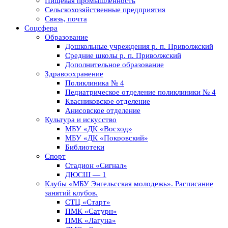
Пищевая промышленность
Сельскохозяйственные предприятия
Связь, почта
Соцсфера
Образование
Дошкольные учреждения р. п. Приволжский
Средние школы р. п. Приволжский
Дополнительное образование
Здравоохранение
Поликлиника № 4
Педиатрическое отделение поликлиники № 4
Квасниковское отделение
Анисовское отделение
Культура и искусство
МБУ «ДК «Восход»
МБУ «ДК «Покровский»
Библиотеки
Спорт
Стадион «Сигнал»
ДЮСШ — 1
Клубы «МБУ Энгельсская молодежь». Расписание
занятий клубов.
СТЦ «Старт»
ПМК «Сатурн»
ПМК «Лагуна»