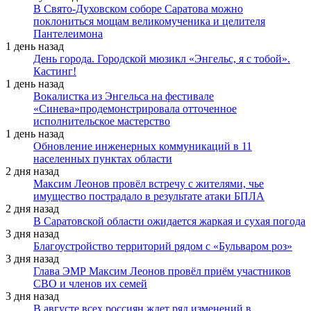
В Свято-Духовском соборе Саратова можно
поклониться мощам великомученика и целителя
Пантелеимона
1 день назад
День города. Городской мюзикл «Энгельс, я с тобой».
Кастинг!
1 день назад
Вокалистка из Энгельса на фестивале
«Синева»продемонстрировала отточенное
исполнительское мастерство
1 день назад
Обновление инженерных коммуникаций в 11
населенных пунктах области
2 дня назад
Максим Леонов провёл встречу с жителями, чье
имущество пострадало в результате атаки БПЛА
2 дня назад
В Саратовской области ожидается жаркая и сухая погода
3 дня назад
Благоустройство территорий рядом с «Бульваром роз»
3 дня назад
Глава ЭМР Максим Леонов провёл приём участников
СВО и членов их семей
3 дня назад
В августе всех россиян ждет ряд изменений в