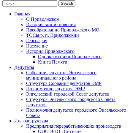
Главная
О Приволжском
История возникновения
Преобразование Приволжского МО
ТОСы р. п. Приволжский
География
Население
История Приволжского
Одноклассники Приволжского
Книга Памяти
Депутаты
Собрание депутатов Энгельсского
муниципального района
Структура Собрания депутатов ЭМР
Полномочия депутатов ЭМР
Энгельсский городской Совет депутатов
Структура Энгельсского городского Совета
депутатов
Полномочия депутатов городского Энгельсского
Совета
Инфраструктура
Предприятия перерабатывающих производств
ООО ЭПО «Сигнал»