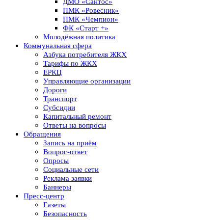
ДМО «Сантос»
ПМК «Ровесник»
ПМК «Чемпион»
ФК «Старт +»
Молодёжная политика
Коммунальная сфера
Азбука потребителя ЖКХ
Тарифы по ЖКХ
ЕРКЦ
Управляющие организации
Дороги
Транспорт
Субсидии
Капитальный ремонт
Ответы на вопросы
Обращения
Запись на приём
Вопрос-ответ
Опросы
Социальные сети
Реклама заявки
Баннеры
Пресс-центр
Газеты
Безопасность