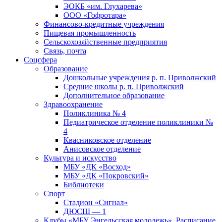
ЭОКБ «им. Глухарева»
ООО «Гофротара»
Финансово-кредитные учреждения
Пищевая промышленность
Сельскохозяйственные предприятия
Связь, почта
Соцсфера
Образование
Дошкольные учреждения р. п. Приволжский
Средние школы р. п. Приволжский
Дополнительное образование
Здравоохранение
Поликлиника № 4
Педиатрическое отделение поликлиники №
4
Квасниковское отделение
Анисовское отделение
Культура и искусство
МБУ «ДК «Восход»
МБУ «ДК «Покровский»
Библиотеки
Спорт
Стадион «Сигнал»
ДЮСШ — 1
Клубы «МБУ Энгельсская молодежь». Расписание