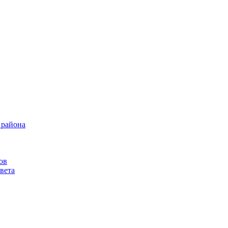
 района
ов
вета