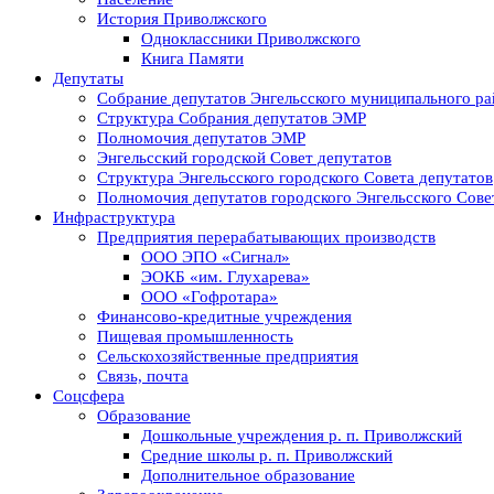
История Приволжского
Одноклассники Приволжского
Книга Памяти
Депутаты
Собрание депутатов Энгельсского муниципального ра
Структура Собрания депутатов ЭМР
Полномочия депутатов ЭМР
Энгельсский городской Совет депутатов
Структура Энгельсского городского Совета депутатов
Полномочия депутатов городского Энгельсского Сове
Инфраструктура
Предприятия перерабатывающих производств
ООО ЭПО «Сигнал»
ЭОКБ «им. Глухарева»
ООО «Гофротара»
Финансово-кредитные учреждения
Пищевая промышленность
Сельскохозяйственные предприятия
Связь, почта
Соцсфера
Образование
Дошкольные учреждения р. п. Приволжский
Средние школы р. п. Приволжский
Дополнительное образование