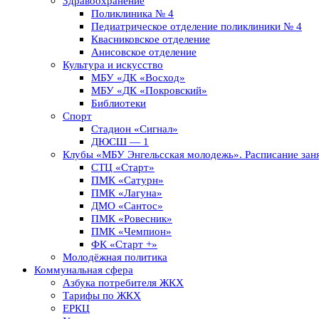
Здравоохранение
Поликлиника № 4
Педиатрическое отделение поликлиники № 4
Квасниковское отделение
Анисовское отделение
Культура и искусство
МБУ «ДК «Восход»
МБУ «ДК «Покровский»
Библиотеки
Спорт
Стадион «Сигнал»
ДЮСШ — 1
Клубы «МБУ Энгельсская молодежь». Расписание заня
СТЦ «Старт»
ПМК «Сатурн»
ПМК «Лагуна»
ДМО «Сантос»
ПМК «Ровесник»
ПМК «Чемпион»
ФК «Старт +»
Молодёжная политика
Коммунальная сфера
Азбука потребителя ЖКХ
Тарифы по ЖКХ
ЕРКЦ