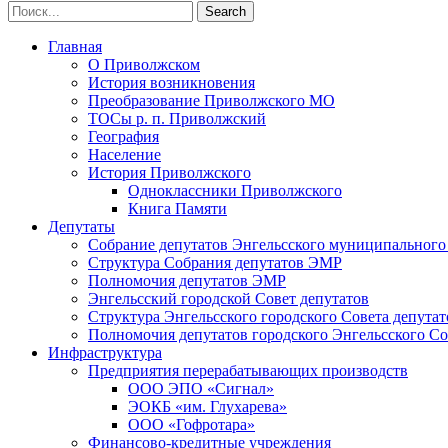
Главная
О Приволжском
История возникновения
Преобразование Приволжского МО
ТОСы р. п. Приволжский
География
Население
История Приволжского
Одноклассники Приволжского
Книга Памяти
Депутаты
Собрание депутатов Энгельсского муниципального
Структура Собрания депутатов ЭМР
Полномочия депутатов ЭМР
Энгельсский городской Совет депутатов
Структура Энгельсского городского Совета депутат
Полномочия депутатов городского Энгельсского Со
Инфраструктура
Предприятия перерабатывающих производств
ООО ЭПО «Сигнал»
ЭОКБ «им. Глухарева»
ООО «Гофротара»
Финансово-кредитные учреждения