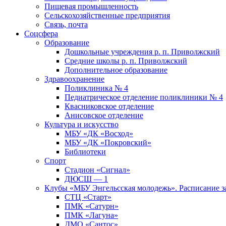
Пищевая промышленность
Сельскохозяйственные предприятия
Связь, почта
Соцсфера
Образование
Дошкольные учреждения р. п. Приволжский
Средние школы р. п. Приволжский
Дополнительное образование
Здравоохранение
Поликлиника № 4
Педиатрическое отделение поликлиники № 4
Квасниковское отделение
Анисовское отделение
Культура и искусство
МБУ «ДК «Восход»
МБУ «ДК «Покровский»
Библиотеки
Спорт
Стадион «Сигнал»
ДЮСШ — 1
Клубы «МБУ Энгельсская молодежь». Расписание з
СТЦ «Старт»
ПМК «Сатурн»
ПМК «Лагуна»
ДМО «Сантос»