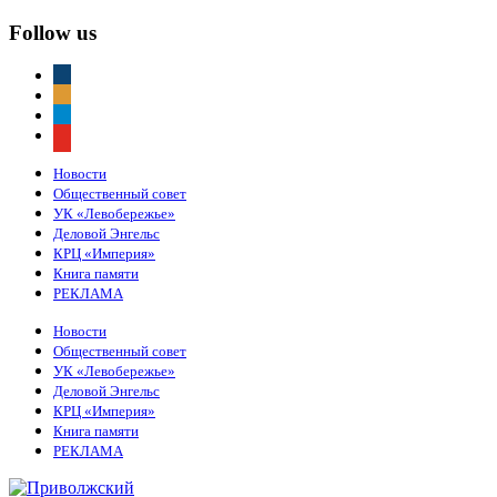
Follow us
vkontakte
odnoklassniki
telegram
youtube
Новости
Общественный совет
УК «Левобережье»
Деловой Энгельс
КРЦ «Империя»
Книга памяти
РЕКЛАМА
Новости
Общественный совет
УК «Левобережье»
Деловой Энгельс
КРЦ «Империя»
Книга памяти
РЕКЛАМА