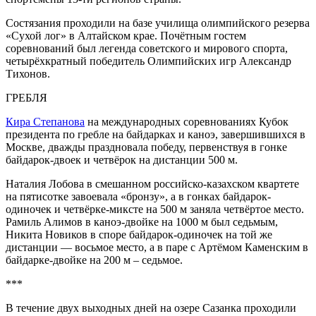
Состязания проходили на базе училища олимпийского резерва
«Сухой лог» в Алтайском крае. Почётным гостем
соревнований был легенда советского и мирового спорта,
четырёхкратный победитель Олимпийских игр Александр
Тихонов.
ГРЕБЛЯ
Кира Степанова
на международных соревнованиях Кубок
президента по гребле на байдарках и каноэ, завершившихся в
Москве, дважды праздновала победу, первенствуя в гонке
байдарок-двоек и четвёрок на дистанции 500 м.
Наталия Лобова в смешанном российско-казахском квартете
на пятисотке завоевала «бронзу», а в гонках байдарок-
одиночек и четвёрке-миксте на 500 м заняла четвёртое место.
Рамиль Алимов в каноэ-двойке на 1000 м был седьмым,
Никита Новиков в споре байдарок-одиночек на той же
дистанции — восьмое место, а в паре с Артёмом Каменским в
байдарке-двойке на 200 м – седьмое.
***
В течение двух выходных дней на озере Сазанка проходили