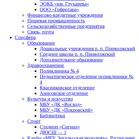
ЭОКБ «им. Глухарева»
ООО «Гофротара»
Финансово-кредитные учреждения
Пищевая промышленность
Сельскохозяйственные предприятия
Связь, почта
Соцсфера
Образование
Дошкольные учреждения р. п. Приволжский
Средние школы р. п. Приволжский
Дополнительное образование
Здравоохранение
Поликлиника № 4
Педиатрическое отделение поликлиники №
4
Квасниковское отделение
Анисовское отделение
Культура и искусство
МБУ «ДК «Восход»
МБУ «ДК «Покровский»
Библиотеки
Спорт
Стадион «Сигнал»
ДЮСШ — 1
Клубы «МБУ Энгельсская молодежь». Расписание