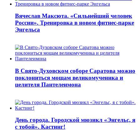
Вячеслав Максюта. «Сильнейший человек
России». Тренировка в новом фитнес-парке
Энгельса
В Свято-Духовском соборе Саратова можно
поклониться мощам великомученика и
целителя Пантелеимона
День города. Городской мюзикл «Энгельс, я
с тобой». Кастинг!