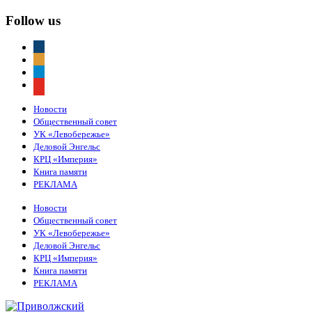
Follow us
vkontakte
odnoklassniki
telegram
youtube
Новости
Общественный совет
УК «Левобережье»
Деловой Энгельс
КРЦ «Империя»
Книга памяти
РЕКЛАМА
Новости
Общественный совет
УК «Левобережье»
Деловой Энгельс
КРЦ «Империя»
Книга памяти
РЕКЛАМА