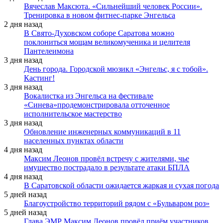
Вячеслав Максюта. «Сильнейший человек России».
Тренировка в новом фитнес-парке Энгельса
2 дня назад
В Свято-Духовском соборе Саратова можно
поклониться мощам великомученика и целителя
Пантелеимона
3 дня назад
День города. Городской мюзикл «Энгельс, я с тобой».
Кастинг!
3 дня назад
Вокалистка из Энгельса на фестивале
«Синева»продемонстрировала отточенное
исполнительское мастерство
3 дня назад
Обновление инженерных коммуникаций в 11
населенных пунктах области
4 дня назад
Максим Леонов провёл встречу с жителями, чье
имущество пострадало в результате атаки БПЛА
4 дня назад
В Саратовской области ожидается жаркая и сухая погода
5 дней назад
Благоустройство территорий рядом с «Бульваром роз»
5 дней назад
Глава ЭМР Максим Леонов провёл приём участников