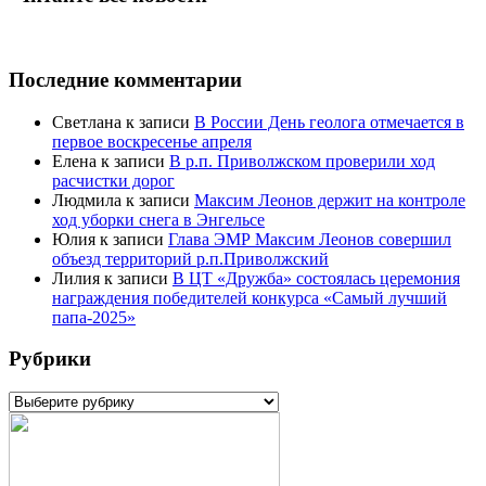
Последние комментарии
Светлана
к записи
В России День геолога отмечается в
первое воскресенье апреля
Елена
к записи
В р.п. Приволжском проверили ход
расчистки дорог
Людмила
к записи
Максим Леонов держит на контроле
ход уборки снега в Энгельсе
Юлия
к записи
Глава ЭМР Максим Леонов совершил
объезд территорий р.п.Приволжский
Лилия
к записи
В ЦТ «Дружба» состоялась церемония
награждения победителей конкурса «Самый лучший
папа-2025»
Рубрики
Рубрики