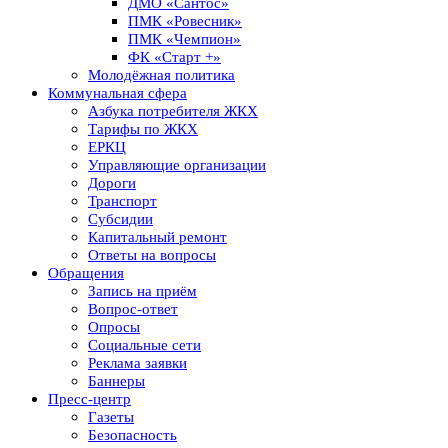
ДМО «Сантос»
ПМК «Ровесник»
ПМК «Чемпион»
ФК «Старт +»
Молодёжная политика
Коммунальная сфера
Азбука потребителя ЖКХ
Тарифы по ЖКХ
ЕРКЦ
Управляющие организации
Дороги
Транспорт
Субсидии
Капитальный ремонт
Ответы на вопросы
Обращения
Запись на приём
Вопрос-ответ
Опросы
Социальные сети
Реклама заявки
Баннеры
Пресс-центр
Газеты
Безопасность