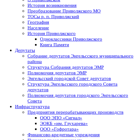
История возникновения
Преобразование Приволжского МО
ТОСы р. п. Приволжский
География
Население
История Приволжского
Одноклассники Приволжского
Книга Памяти
Депутаты
Собрание депутатов Энгельсского муниципального
района
Структура Собрания депутатов ЭМР
Полномочия депутатов ЭМР
Энгельсский городской Совет депутатов
Структура Энгельсского городского Совета
депутатов
Полномочия депутатов городского Энгельсского
Совета
Инфраструктура
Предприятия перерабатывающих производств
ООО ЭПО «Сигнал»
ЭОКБ «им. Глухарева»
ООО «Гофротара»
Финансово-кредитные учреждения