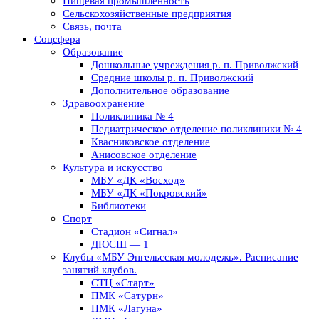
Пищевая промышленность
Сельскохозяйственные предприятия
Связь, почта
Соцсфера
Образование
Дошкольные учреждения р. п. Приволжский
Средние школы р. п. Приволжский
Дополнительное образование
Здравоохранение
Поликлиника № 4
Педиатрическое отделение поликлиники № 4
Квасниковское отделение
Анисовское отделение
Культура и искусство
МБУ «ДК «Восход»
МБУ «ДК «Покровский»
Библиотеки
Спорт
Стадион «Сигнал»
ДЮСШ — 1
Клубы «МБУ Энгельсская молодежь». Расписание
занятий клубов.
СТЦ «Старт»
ПМК «Сатурн»
ПМК «Лагуна»