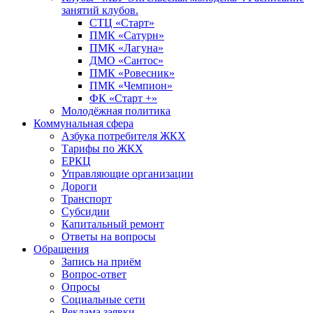
занятий клубов.
СТЦ «Старт»
ПМК «Сатурн»
ПМК «Лагуна»
ДМО «Сантос»
ПМК «Ровесник»
ПМК «Чемпион»
ФК «Старт +»
Молодёжная политика
Коммунальная сфера
Азбука потребителя ЖКХ
Тарифы по ЖКХ
ЕРКЦ
Управляющие организации
Дороги
Транспорт
Субсидии
Капитальный ремонт
Ответы на вопросы
Обращения
Запись на приём
Вопрос-ответ
Опросы
Социальные сети
Реклама заявки