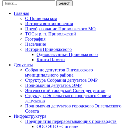
Главная
О Приволжском
История возникновения
Преобразование Приволжского МО
ТОСы р. п. Приволжский
География
Население
История Приволжского
Одноклассники Приволжского
Книга Памяти
Депутаты
Собрание депутатов Энгельсского
муниципального района
Структура Собрания депутатов ЭМР
Полномочия депутатов ЭМР
Энгельсский городской Совет депутатов
Структура Энгельсского городского Совета
депутатов
Полномочия депутатов городского Энгельсского
Совета
Инфраструктура
Предприятия перерабатывающих производств
ООО ЭПО «Сигнал»