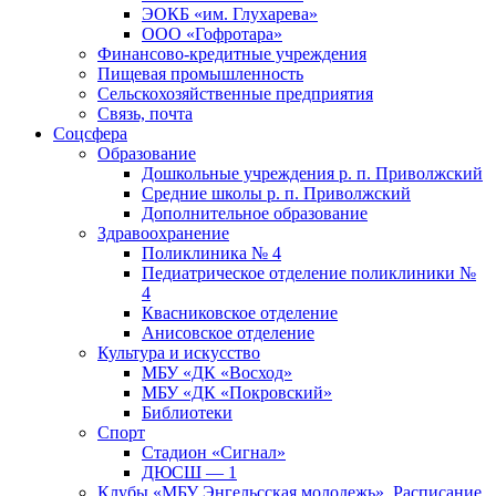
ЭОКБ «им. Глухарева»
ООО «Гофротара»
Финансово-кредитные учреждения
Пищевая промышленность
Сельскохозяйственные предприятия
Связь, почта
Соцсфера
Образование
Дошкольные учреждения р. п. Приволжский
Средние школы р. п. Приволжский
Дополнительное образование
Здравоохранение
Поликлиника № 4
Педиатрическое отделение поликлиники №
4
Квасниковское отделение
Анисовское отделение
Культура и искусство
МБУ «ДК «Восход»
МБУ «ДК «Покровский»
Библиотеки
Спорт
Стадион «Сигнал»
ДЮСШ — 1
Клубы «МБУ Энгельсская молодежь». Расписание