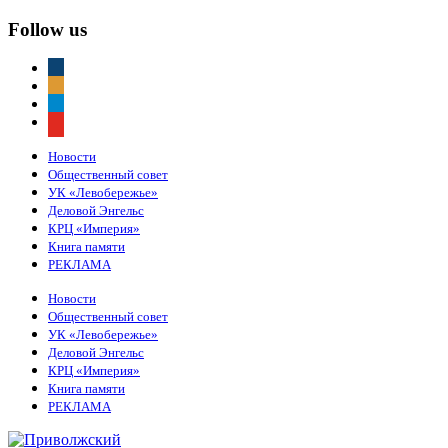
Follow us
vkontakte
odnoklassniki
telegram
youtube
Новости
Общественный совет
УК «Левобережье»
Деловой Энгельс
КРЦ «Империя»
Книга памяти
РЕКЛАМА
Новости
Общественный совет
УК «Левобережье»
Деловой Энгельс
КРЦ «Империя»
Книга памяти
РЕКЛАМА