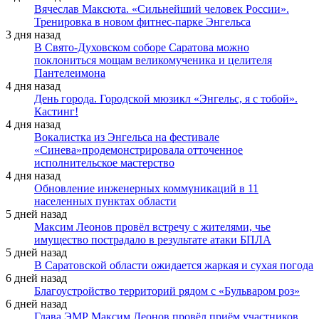
Вячеслав Максюта. «Сильнейший человек России».
Тренировка в новом фитнес-парке Энгельса
3 дня назад
В Свято-Духовском соборе Саратова можно
поклониться мощам великомученика и целителя
Пантелеимона
4 дня назад
День города. Городской мюзикл «Энгельс, я с тобой».
Кастинг!
4 дня назад
Вокалистка из Энгельса на фестивале
«Синева»продемонстрировала отточенное
исполнительское мастерство
4 дня назад
Обновление инженерных коммуникаций в 11
населенных пунктах области
5 дней назад
Максим Леонов провёл встречу с жителями, чье
имущество пострадало в результате атаки БПЛА
5 дней назад
В Саратовской области ожидается жаркая и сухая погода
6 дней назад
Благоустройство территорий рядом с «Бульваром роз»
6 дней назад
Глава ЭМР Максим Леонов провёл приём участников