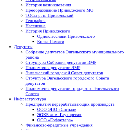
История возникновения
Преобразование Приволжского МО
ТОСы р. п. Приволжский
География
Население
История Приволжского
Одноклассники Приволжского
Книга Памяти
Депутаты
Собрание депутатов Энгельсского муниципального
района
Структура Собрания депутатов ЭМР
Полномочия депутатов ЭМР
Энгельсский городской Совет депутатов
Структура Энгельсского городского Совета
депутатов
Полномочия депутатов городского Энгельсского
Совета
Инфраструктура
Предприятия перерабатывающих производств
ООО ЭПО «Сигнал»
ЭОКБ «им. Глухарева»
ООО «Гофротара»
Финансово-кредитные учреждения