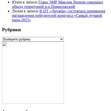
Юлия
к записи
Глава ЭМР Максим Леонов совершил
объезд территорий р.п.Приволжский
Лилия
к записи
В ЦТ «Дружба» состоялась церемония
награждения победителей конкурса «Самый лучший
папа-2025»
Рубрики
Рубрики