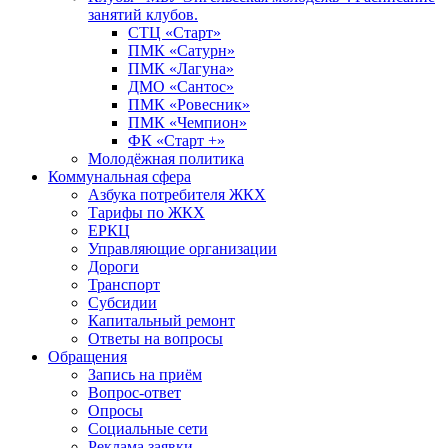
занятий клубов.
СТЦ «Старт»
ПМК «Сатурн»
ПМК «Лагуна»
ДМО «Сантос»
ПМК «Ровесник»
ПМК «Чемпион»
ФК «Старт +»
Молодёжная политика
Коммунальная сфера
Азбука потребителя ЖКХ
Тарифы по ЖКХ
ЕРКЦ
Управляющие организации
Дороги
Транспорт
Субсидии
Капитальный ремонт
Ответы на вопросы
Обращения
Запись на приём
Вопрос-ответ
Опросы
Социальные сети
Реклама заявки