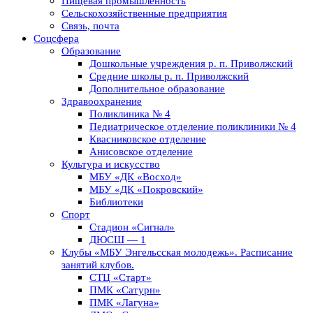
Пищевая промышленность
Сельскохозяйственные предприятия
Связь, почта
Соцсфера
Образование
Дошкольные учреждения р. п. Приволжский
Средние школы р. п. Приволжский
Дополнительное образование
Здравоохранение
Поликлиника № 4
Педиатрическое отделение поликлиники № 4
Квасниковское отделение
Анисовское отделение
Культура и искусство
МБУ «ДК «Восход»
МБУ «ДК «Покровский»
Библиотеки
Спорт
Стадион «Сигнал»
ДЮСШ — 1
Клубы «МБУ Энгельсская молодежь». Расписание
занятий клубов.
СТЦ «Старт»
ПМК «Сатурн»
ПМК «Лагуна»