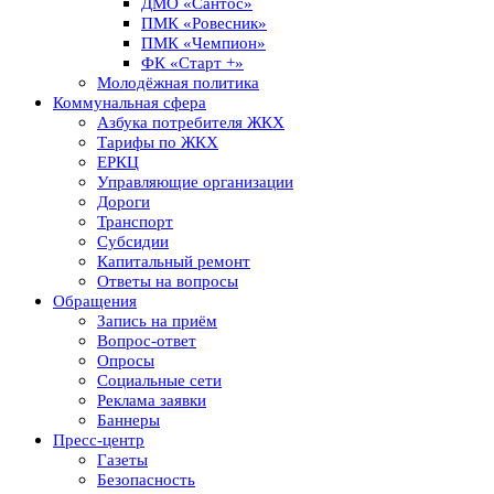
ДМО «Сантос»
ПМК «Ровесник»
ПМК «Чемпион»
ФК «Старт +»
Молодёжная политика
Коммунальная сфера
Азбука потребителя ЖКХ
Тарифы по ЖКХ
ЕРКЦ
Управляющие организации
Дороги
Транспорт
Субсидии
Капитальный ремонт
Ответы на вопросы
Обращения
Запись на приём
Вопрос-ответ
Опросы
Социальные сети
Реклама заявки
Баннеры
Пресс-центр
Газеты
Безопасность