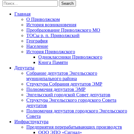
Главная
О Приволжском
История возникновения
Преобразование Приволжского МО
ТОСы р. п. Приволжский
География
Население
История Приволжского
Одноклассники Приволжского
Книга Памяти
Депутаты
Собрание депутатов Энгельсского
муниципального района
Структура Собрания депутатов ЭМР
Полномочия депутатов ЭМР
Энгельсский городской Совет депутатов
Структура Энгельсского городского Совета
депутатов
Полномочия депутатов городского Энгельсского
Совета
Инфраструктура
Предприятия перерабатывающих производств
ООО ЭПО «Сигнал»