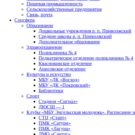
Пищевая промышленность
Сельскохозяйственные предприятия
Связь, почта
Соцсфера
Образование
Дошкольные учреждения р. п. Приволжский
Средние школы р. п. Приволжский
Дополнительное образование
Здравоохранение
Поликлиника № 4
Педиатрическое отделение поликлиники № 4
Квасниковское отделение
Анисовское отделение
Культура и искусство
МБУ «ДК «Восход»
МБУ «ДК «Покровский»
Библиотеки
Спорт
Стадион «Сигнал»
ДЮСШ — 1
Клубы «МБУ Энгельсская молодежь». Расписание з
СТЦ «Старт»
ПМК «Сатурн»
ПМК «Лагуна»
ДМО «Сантос»