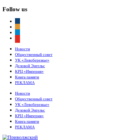
Follow us
vkontakte
odnoklassniki
telegram
youtube
Новости
Общественный совет
УК «Левобережье»
Деловой Энгельс
КРЦ «Империя»
Книга памяти
РЕКЛАМА
Новости
Общественный совет
УК «Левобережье»
Деловой Энгельс
КРЦ «Империя»
Книга памяти
РЕКЛАМА