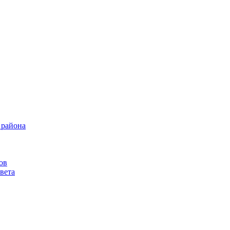
 района
ов
вета