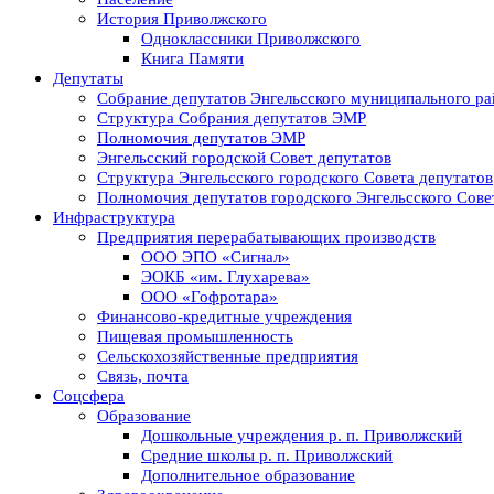
История Приволжского
Одноклассники Приволжского
Книга Памяти
Депутаты
Собрание депутатов Энгельсского муниципального ра
Структура Собрания депутатов ЭМР
Полномочия депутатов ЭМР
Энгельсский городской Совет депутатов
Структура Энгельсского городского Совета депутатов
Полномочия депутатов городского Энгельсского Сове
Инфраструктура
Предприятия перерабатывающих производств
ООО ЭПО «Сигнал»
ЭОКБ «им. Глухарева»
ООО «Гофротара»
Финансово-кредитные учреждения
Пищевая промышленность
Сельскохозяйственные предприятия
Связь, почта
Соцсфера
Образование
Дошкольные учреждения р. п. Приволжский
Средние школы р. п. Приволжский
Дополнительное образование