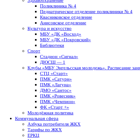
Здравоохранение
Поликлиника № 4
Педиатрическое отделение поликлиники № 4
Квасниковское отделение
Анисовское отделение
Культура и искусство
МБУ «ДК «Восход»
МБУ «ДК «Покровский»
Библиотеки
Спорт
Стадион «Сигнал»
ДЮСШ — 1
Клубы «МБУ Энгельсская молодежь». Расписание заня
СТЦ «Старт»
ПМК «Сатурн»
ПМК «Лагуна»
ДМО «Сантос»
ПМК «Ровесник»
ПМК «Чемпион»
ФК «Старт +»
Молодёжная политика
Коммунальная сфера
Азбука потребителя ЖКХ
Тарифы по ЖКХ
ЕРКЦ