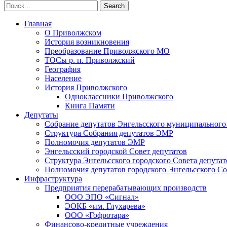
Главная
О Приволжском
История возникновения
Преобразование Приволжского МО
ТОСы р. п. Приволжский
География
Население
История Приволжского
Одноклассники Приволжского
Книга Памяти
Депутаты
Собрание депутатов Энгельсского муниципального
Структура Собрания депутатов ЭМР
Полномочия депутатов ЭМР
Энгельсский городской Совет депутатов
Структура Энгельсского городского Совета депутат
Полномочия депутатов городского Энгельсского Со
Инфраструктура
Предприятия перерабатывающих производств
ООО ЭПО «Сигнал»
ЭОКБ «им. Глухарева»
ООО «Гофротара»
Финансово-кредитные учреждения