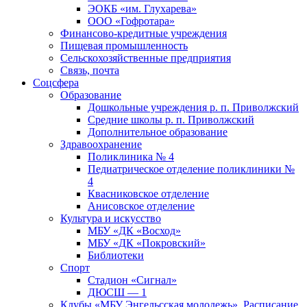
ЭОКБ «им. Глухарева»
ООО «Гофротара»
Финансово-кредитные учреждения
Пищевая промышленность
Сельскохозяйственные предприятия
Связь, почта
Соцсфера
Образование
Дошкольные учреждения р. п. Приволжский
Средние школы р. п. Приволжский
Дополнительное образование
Здравоохранение
Поликлиника № 4
Педиатрическое отделение поликлиники №
4
Квасниковское отделение
Анисовское отделение
Культура и искусство
МБУ «ДК «Восход»
МБУ «ДК «Покровский»
Библиотеки
Спорт
Стадион «Сигнал»
ДЮСШ — 1
Клубы «МБУ Энгельсская молодежь». Расписание