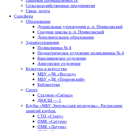
Пищевая промышленность
Сельскохозяйственные предприятия
Связь, почта
Соцсфера
Образование
Дошкольные учреждения р. п. Приволжский
Средние школы р. п. Приволжский
Дополнительное образование
Здравоохранение
Поликлиника № 4
Педиатрическое отделение поликлиники № 4
Квасниковское отделение
Анисовское отделение
Культура и искусство
МБУ «ДК «Восход»
МБУ «ДК «Покровский»
Библиотеки
Спорт
Стадион «Сигнал»
ДЮСШ — 1
Клубы «МБУ Энгельсская молодежь». Расписание
занятий клубов.
СТЦ «Старт»
ПМК «Сатурн»
ПМК «Лагуна»