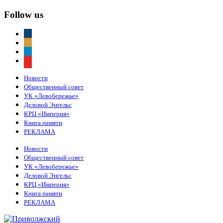
Follow us
vkontakte
odnoklassniki
telegram
youtube
Новости
Общественный совет
УК «Левобережье»
Деловой Энгельс
КРЦ «Империя»
Книга памяти
РЕКЛАМА
Новости
Общественный совет
УК «Левобережье»
Деловой Энгельс
КРЦ «Империя»
Книга памяти
РЕКЛАМА