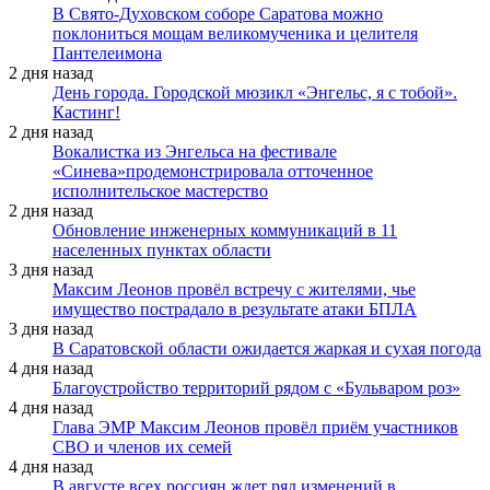
В Свято-Духовском соборе Саратова можно
поклониться мощам великомученика и целителя
Пантелеимона
2 дня назад
День города. Городской мюзикл «Энгельс, я с тобой».
Кастинг!
2 дня назад
Вокалистка из Энгельса на фестивале
«Синева»продемонстрировала отточенное
исполнительское мастерство
2 дня назад
Обновление инженерных коммуникаций в 11
населенных пунктах области
3 дня назад
Максим Леонов провёл встречу с жителями, чье
имущество пострадало в результате атаки БПЛА
3 дня назад
В Саратовской области ожидается жаркая и сухая погода
4 дня назад
Благоустройство территорий рядом с «Бульваром роз»
4 дня назад
Глава ЭМР Максим Леонов провёл приём участников
СВО и членов их семей
4 дня назад
В августе всех россиян ждет ряд изменений в