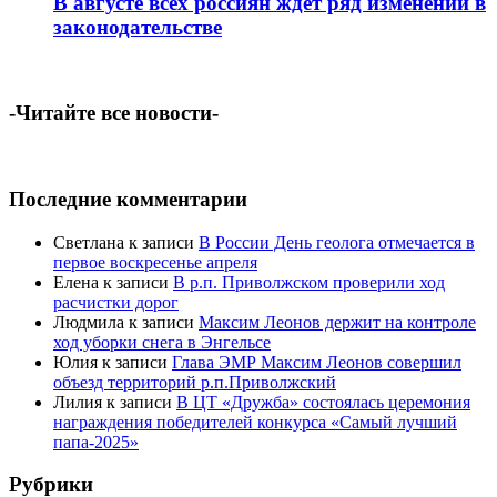
В августе всех россиян ждет ряд изменений в
законодательстве
-Читайте все новости-
Последние комментарии
Светлана
к записи
В России День геолога отмечается в
первое воскресенье апреля
Елена
к записи
В р.п. Приволжском проверили ход
расчистки дорог
Людмила
к записи
Максим Леонов держит на контроле
ход уборки снега в Энгельсе
Юлия
к записи
Глава ЭМР Максим Леонов совершил
объезд территорий р.п.Приволжский
Лилия
к записи
В ЦТ «Дружба» состоялась церемония
награждения победителей конкурса «Самый лучший
папа-2025»
Рубрики