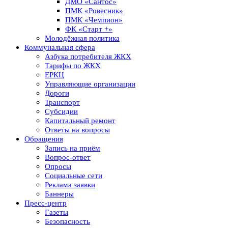
ДМО «Сантос»
ПМК «Ровесник»
ПМК «Чемпион»
ФК «Старт +»
Молодёжная политика
Коммунальная сфера
Азбука потребителя ЖКХ
Тарифы по ЖКХ
ЕРКЦ
Управляющие организации
Дороги
Транспорт
Субсидии
Капитальный ремонт
Ответы на вопросы
Обращения
Запись на приём
Вопрос-ответ
Опросы
Социальные сети
Реклама заявки
Баннеры
Пресс-центр
Газеты
Безопасность