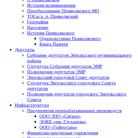
История возникновения
Преобразование Приволжского МО
ТОСы р. п. Приволжский
География
Население
История Приволжского
Одноклассники Приволжского
Книга Памяти
Депутаты
Собрание депутатов Энгельсского муниципального
района
Структура Собрания депутатов ЭМР
Полномочия депутатов ЭМР
Энгельсский городской Совет депутатов
Структура Энгельсского городского Совета
депутатов
Полномочия депутатов городского Энгельсского
Совета
Инфраструктура
Предприятия перерабатывающих производств
ООО ЭПО «Сигнал»
ЭОКБ «им. Глухарева»
ООО «Гофротара»
Финансово-кредитные учреждения