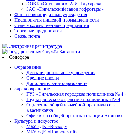
ЭОКБ «Сигнал» им. А.И. Глухарева
ЗАО «Энгельсский завод гофротары»
Финансово-кредитные учреждения
Предприятия пищевой промышленности
Сельскохозяйственные предприятия
Торговые предприятия
Связь, почта
Соцсфера
Образование
Детские дошкольные учреждения
Средние школы
Дополнительное образование
Здравоохранение
ГУЗ «Энгельсская городская поликлиника № 4»
Педиатрическое отделение поликлиники № 4
Отделение общей врачебной практики села
Квасниковка
Офис врача общей практики станции Анисовка
Культура и искусство
МБУ «ДК «Восход»
МБУ «ДК «Покровский»