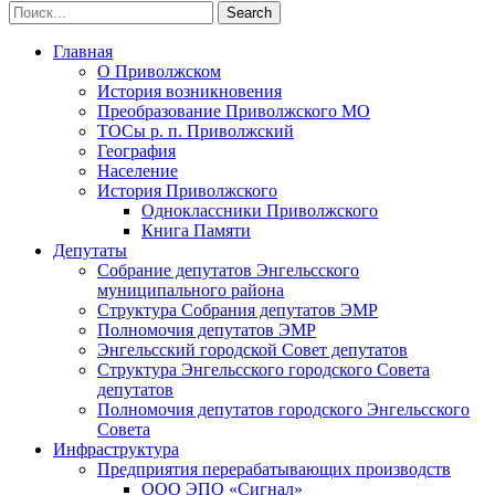
Главная
О Приволжском
История возникновения
Преобразование Приволжского МО
ТОСы р. п. Приволжский
География
Население
История Приволжского
Одноклассники Приволжского
Книга Памяти
Депутаты
Собрание депутатов Энгельсского
муниципального района
Структура Собрания депутатов ЭМР
Полномочия депутатов ЭМР
Энгельсский городской Совет депутатов
Структура Энгельсского городского Совета
депутатов
Полномочия депутатов городского Энгельсского
Совета
Инфраструктура
Предприятия перерабатывающих производств
ООО ЭПО «Сигнал»