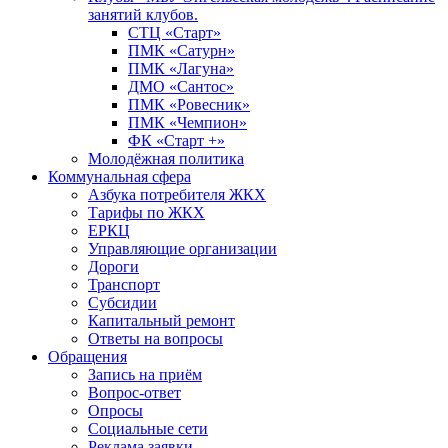
занятий клубов.
СТЦ «Старт»
ПМК «Сатурн»
ПМК «Лагуна»
ДМО «Сантос»
ПМК «Ровесник»
ПМК «Чемпион»
ФК «Старт +»
Молодёжная политика
Коммунальная сфера
Азбука потребителя ЖКХ
Тарифы по ЖКХ
ЕРКЦ
Управляющие организации
Дороги
Транспорт
Субсидии
Капитальный ремонт
Ответы на вопросы
Обращения
Запись на приём
Вопрос-ответ
Опросы
Социальные сети
Реклама заявки