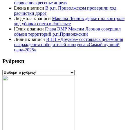
первое воскресенье апреля
Елена
к записи
В р.п. Приволжском проверили ход
расчистки дорог
Людмила
к записи
Максим Леонов держит на контроле
ход уборки снега в Энгельсе
Юлия
к записи
Глава ЭМР Максим Леонов совершил
объезд территорий р.п.Приволжский
Лилия
к записи
В ЦТ «Дружба» состоялась церемония
награждения победителей конкурса «Самый лучший
папа-2025»
Рубрики
Рубрики