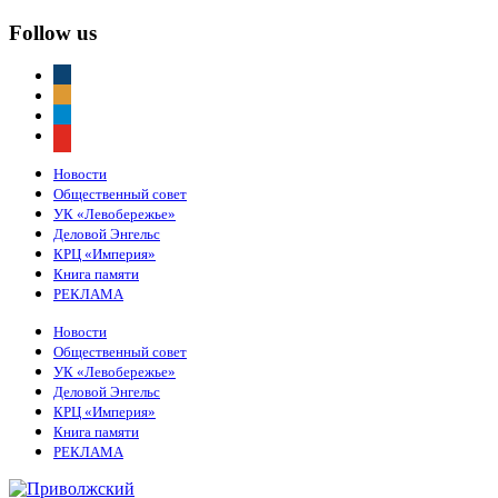
Follow us
vkontakte
odnoklassniki
telegram
youtube
Новости
Общественный совет
УК «Левобережье»
Деловой Энгельс
КРЦ «Империя»
Книга памяти
РЕКЛАМА
Новости
Общественный совет
УК «Левобережье»
Деловой Энгельс
КРЦ «Империя»
Книга памяти
РЕКЛАМА