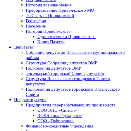
История возникновения
Преобразование Приволжского МО
ТОСы р. п. Приволжский
География
Население
История Приволжского
Одноклассники Приволжского
Книга Памяти
Депутаты
Собрание депутатов Энгельсского муниципального
района
Структура Собрания депутатов ЭМР
Полномочия депутатов ЭМР
Энгельсский городской Совет депутатов
Структура Энгельсского городского Совета
депутатов
Полномочия депутатов городского Энгельсского
Совета
Инфраструктура
Предприятия перерабатывающих производств
ООО ЭПО «Сигнал»
ЭОКБ «им. Глухарева»
ООО «Гофротара»
Финансово-кредитные учреждения