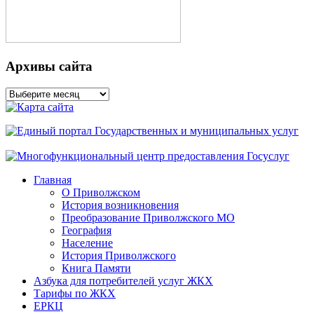
Архивы сайта
Архивы
сайта
Главная
О Приволжском
История возникновения
Преобразование Приволжского МО
География
Население
История Приволжского
Книга Памяти
Азбука для потребителей услуг ЖКХ
Тарифы по ЖКХ
ЕРКЦ