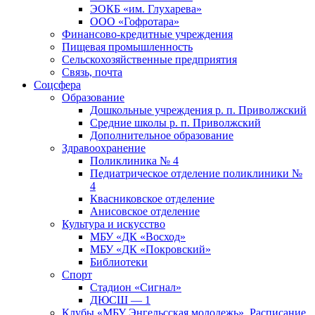
ЭОКБ «им. Глухарева»
ООО «Гофротара»
Финансово-кредитные учреждения
Пищевая промышленность
Сельскохозяйственные предприятия
Связь, почта
Соцсфера
Образование
Дошкольные учреждения р. п. Приволжский
Средние школы р. п. Приволжский
Дополнительное образование
Здравоохранение
Поликлиника № 4
Педиатрическое отделение поликлиники №
4
Квасниковское отделение
Анисовское отделение
Культура и искусство
МБУ «ДК «Восход»
МБУ «ДК «Покровский»
Библиотеки
Спорт
Стадион «Сигнал»
ДЮСШ — 1
Клубы «МБУ Энгельсская молодежь». Расписание