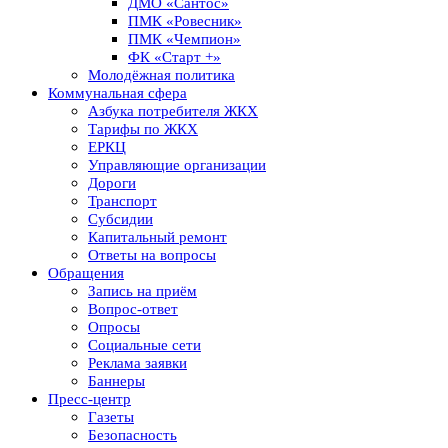
ДМО «Сантос»
ПМК «Ровесник»
ПМК «Чемпион»
ФК «Старт +»
Молодёжная политика
Коммунальная сфера
Азбука потребителя ЖКХ
Тарифы по ЖКХ
ЕРКЦ
Управляющие организации
Дороги
Транспорт
Субсидии
Капитальный ремонт
Ответы на вопросы
Обращения
Запись на приём
Вопрос-ответ
Опросы
Социальные сети
Реклама заявки
Баннеры
Пресс-центр
Газеты
Безопасность