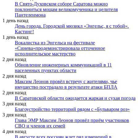
В Свято-Духовском соборе Саратова можно
поклониться мощам великомученика и целителя
Пантелеимона
1 день назад
День города. Городской мюзикл «Энгельс, я с тобой».
Кастинг!
1 день назад
Вокалистка из Энгельса на фестивале
«Синева»продемонстрировала отточенное
исполнительское мастерство
2 дня назад
Обновление инженерных коммуникаций в 11
населенных пунктах области
2 дня назад
Максим Леонов провёл встречу с жителями, чье
имущество пострадало в результате атаки БПЛА
2 дня назад
В Саратовской области ожидается жаркая и сухая погода
3 дня назад
Благоустройство территорий рядом с «Бульваром роз»
3 дня назад
Глава ЭМР Максим Леонов провёл приём участников
СВО и членов их семей
4 дня назад
В августе всех россиян ждет ряд изменений в