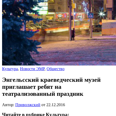
Культура
,
Новости ЭМР
,
Общество
Энгельсский краеведческий музей
приглашает ребят на
театрализованный праздник
Автор:
Приволжский
от
22.12.2016
Читайте в рубрике Культура: