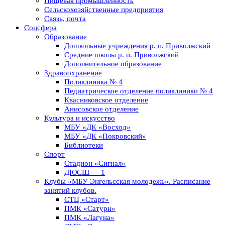
Пищевая промышленность
Сельскохозяйственные предприятия
Связь, почта
Соцсфера
Образование
Дошкольные учреждения р. п. Приволжский
Средние школы р. п. Приволжский
Дополнительное образование
Здравоохранение
Поликлиника № 4
Педиатрическое отделение поликлиники № 4
Квасниковское отделение
Анисовское отделение
Культура и искусство
МБУ «ДК «Восход»
МБУ «ДК «Покровский»
Библиотеки
Спорт
Стадион «Сигнал»
ДЮСШ — 1
Клубы «МБУ Энгельсская молодежь». Расписание
занятий клубов.
СТЦ «Старт»
ПМК «Сатурн»
ПМК «Лагуна»