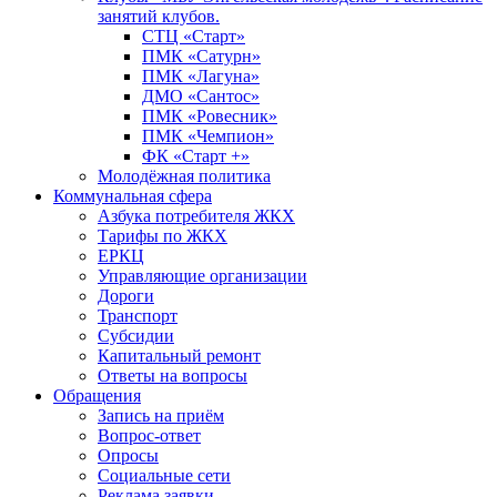
занятий клубов.
СТЦ «Старт»
ПМК «Сатурн»
ПМК «Лагуна»
ДМО «Сантос»
ПМК «Ровесник»
ПМК «Чемпион»
ФК «Старт +»
Молодёжная политика
Коммунальная сфера
Азбука потребителя ЖКХ
Тарифы по ЖКХ
ЕРКЦ
Управляющие организации
Дороги
Транспорт
Субсидии
Капитальный ремонт
Ответы на вопросы
Обращения
Запись на приём
Вопрос-ответ
Опросы
Социальные сети
Реклама заявки