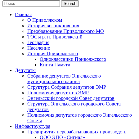
Главная
О Приволжском
История возникновения
Преобразование Приволжского МО
ТОСы р. п. Приволжский
География
Население
История Приволжского
Одноклассники Приволжского
Книга Памяти
Депутаты
Собрание депутатов Энгельсского
муниципального района
Структура Собрания депутатов ЭМР
Полномочия депутатов ЭМР
Энгельсский городской Совет депутатов
Структура Энгельсского городского Совета
депутатов
Полномочия депутатов городского Энгельсского
Совета
Инфраструктура
Предприятия перерабатывающих производств
ООО ЭПО «Сигнал»