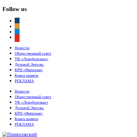
Follow us
vkontakte
odnoklassniki
telegram
youtube
Новости
Общественный совет
УК «Левобережье»
Деловой Энгельс
КРЦ «Империя»
Книга памяти
РЕКЛАМА
Новости
Общественный совет
УК «Левобережье»
Деловой Энгельс
КРЦ «Империя»
Книга памяти
РЕКЛАМА