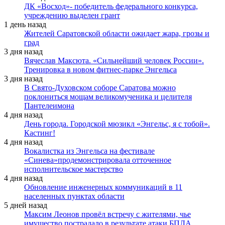
ДК «Восход»- победитель федерального конкурса,
учреждению выделен грант
1 день назад
Жителей Саратовской области ожидает жара, грозы и
град
3 дня назад
Вячеслав Максюта. «Сильнейший человек России».
Тренировка в новом фитнес-парке Энгельса
3 дня назад
В Свято-Духовском соборе Саратова можно
поклониться мощам великомученика и целителя
Пантелеимона
4 дня назад
День города. Городской мюзикл «Энгельс, я с тобой».
Кастинг!
4 дня назад
Вокалистка из Энгельса на фестивале
«Синева»продемонстрировала отточенное
исполнительское мастерство
4 дня назад
Обновление инженерных коммуникаций в 11
населенных пунктах области
5 дней назад
Максим Леонов провёл встречу с жителями, чье
имущество пострадало в результате атаки БПЛА