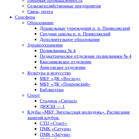
Пищевая промышленность
Сельскохозяйственные предприятия
Связь, почта
Соцсфера
Образование
Дошкольные учреждения р. п. Приволжский
Средние школы р. п. Приволжский
Дополнительное образование
Здравоохранение
Поликлиника № 4
Педиатрическое отделение поликлиники № 4
Квасниковское отделение
Анисовское отделение
Культура и искусство
МБУ «ДК «Восход»
МБУ «ДК «Покровский»
Библиотеки
Спорт
Стадион «Сигнал»
ДЮСШ — 1
Клубы «МБУ Энгельсская молодежь». Расписание
занятий клубов.
СТЦ «Старт»
ПМК «Сатурн»
ПМК «Лагуна»