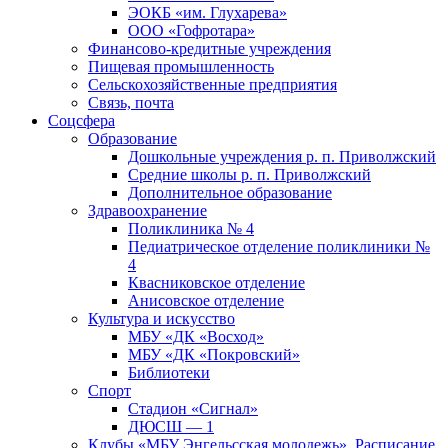
ЭОКБ «им. Глухарева»
ООО «Гофротара»
Финансово-кредитные учреждения
Пищевая промышленность
Сельскохозяйственные предприятия
Связь, почта
Соцсфера
Образование
Дошкольные учреждения р. п. Приволжский
Средние школы р. п. Приволжский
Дополнительное образование
Здравоохранение
Поликлиника № 4
Педиатрическое отделение поликлиники №
4
Квасниковское отделение
Анисовское отделение
Культура и искусство
МБУ «ДК «Восход»
МБУ «ДК «Покровский»
Библиотеки
Спорт
Стадион «Сигнал»
ДЮСШ — 1
Клубы «МБУ Энгельсская молодежь». Расписание