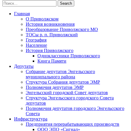
Главная
О Приволжском
История возникновения
Преобразование Приволжского МО
ТОСы р. п. Приволжский
География
Население
История Приволжского
Одноклассники Приволжского
Книга Памяти
Депутаты
Собрание депутатов Энгельсского
муниципального района
Структура Собрания депутатов ЭМР
Полномочия депутатов ЭМР
Энгельсский городской Совет депутатов
Структура Энгельсского городского Совета
депутатов
Полномочия депутатов городского Энгельсского
Совета
Инфраструктура
Предприятия перерабатывающих производств
ООО ЭПО «Сигнал»