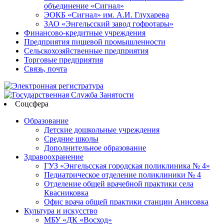
объединение «Сигнал»
ЭОКБ «Сигнал» им. А.И. Глухарева
ЗАО «Энгельсский завод гофротары»
Финансово-кредитные учреждения
Предприятия пищевой промышленности
Сельскохозяйственные предприятия
Торговые предприятия
Связь, почта
Соцсфера
Образование
Детские дошкольные учреждения
Средние школы
Дополнительное образование
Здравоохранение
ГУЗ «Энгельсская городская поликлиника № 4»
Педиатрическое отделение поликлиники № 4
Отделение общей врачебной практики села
Квасниковка
Офис врача общей практики станции Анисовка
Культура и искусство
МБУ «ДК «Восход»