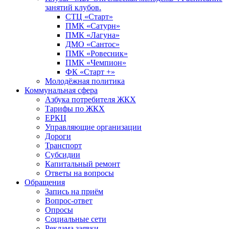
занятий клубов.
СТЦ «Старт»
ПМК «Сатурн»
ПМК «Лагуна»
ДМО «Сантос»
ПМК «Ровесник»
ПМК «Чемпион»
ФК «Старт +»
Молодёжная политика
Коммунальная сфера
Азбука потребителя ЖКХ
Тарифы по ЖКХ
ЕРКЦ
Управляющие организации
Дороги
Транспорт
Субсидии
Капитальный ремонт
Ответы на вопросы
Обращения
Запись на приём
Вопрос-ответ
Опросы
Социальные сети
Реклама заявки