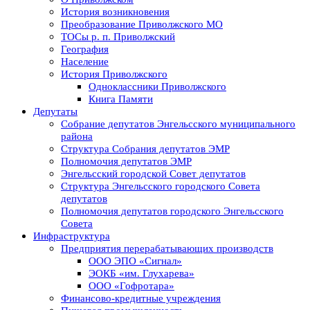
История возникновения
Преобразование Приволжского МО
ТОСы р. п. Приволжский
География
Население
История Приволжского
Одноклассники Приволжского
Книга Памяти
Депутаты
Собрание депутатов Энгельсского муниципального
района
Структура Собрания депутатов ЭМР
Полномочия депутатов ЭМР
Энгельсский городской Совет депутатов
Структура Энгельсского городского Совета
депутатов
Полномочия депутатов городского Энгельсского
Совета
Инфраструктура
Предприятия перерабатывающих производств
ООО ЭПО «Сигнал»
ЭОКБ «им. Глухарева»
ООО «Гофротара»
Финансово-кредитные учреждения