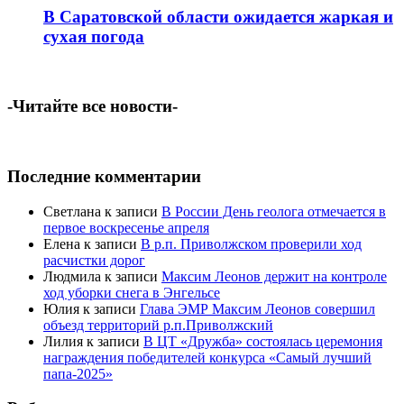
В Саратовской области ожидается жаркая и
сухая погода
-Читайте все новости-
Последние комментарии
Светлана
к записи
В России День геолога отмечается в
первое воскресенье апреля
Елена
к записи
В р.п. Приволжском проверили ход
расчистки дорог
Людмила
к записи
Максим Леонов держит на контроле
ход уборки снега в Энгельсе
Юлия
к записи
Глава ЭМР Максим Леонов совершил
объезд территорий р.п.Приволжский
Лилия
к записи
В ЦТ «Дружба» состоялась церемония
награждения победителей конкурса «Самый лучший
папа-2025»