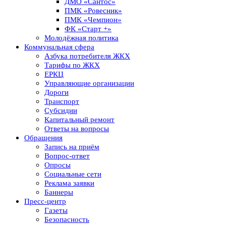
ДМО «Сантос»
ПМК «Ровесник»
ПМК «Чемпион»
ФК «Старт +»
Молодёжная политика
Коммунальная сфера
Азбука потребителя ЖКХ
Тарифы по ЖКХ
ЕРКЦ
Управляющие организации
Дороги
Транспорт
Субсидии
Капитальный ремонт
Ответы на вопросы
Обращения
Запись на приём
Вопрос-ответ
Опросы
Социальные сети
Реклама заявки
Баннеры
Пресс-центр
Газеты
Безопасность